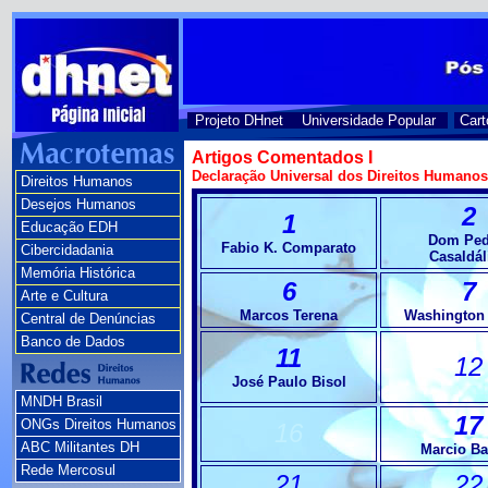
Projeto DHnet
Universidade Popular
Cart
Artigos Comentados I
Declaração Universal dos Direitos Humano
Direitos Humanos
Desejos Humanos
2
1
Educação EDH
Dom Pe
Fabio K. Comparato
Cibercidadania
Casaldál
Memória Histórica
6
7
Arte e Cultura
Marcos Terena
Washington 
Central de Denúncias
Banco de Dados
11
12
José Paulo Bisol
MNDH Brasil
17
ONGs Direitos Humanos
16
ABC Militantes DH
Marcio Ba
Rede Mercosul
21
22