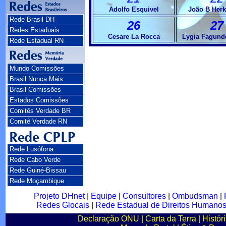
Adolfo Esquivel
João B Herk
Rede Brasil DH
26
27
Redes Estaduais
Cesare La Rocca
Lygia Fagunde
Rede Estadual RN
Mundo Comissões
Brasil Nunca Mais
Brasil Comissões
Estados Comissões
Comitês Verdade BR
Comitê Verdade RN
Rede Lusófona
Rede Cabo Verde
Rede Guiné-Bissau
Rede Moçambique
Projeto DHnet
|
Equipe
|
Consultores
|
Ombudsman
|
Redes Glocais
|
Rede Estadual de Direitos Humano
Declaração ONU
|
Carta da Terra
|
Histór