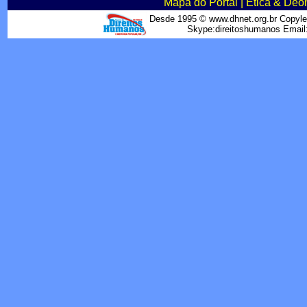
Mapa do Portal
|
Ética & Deo
Desde 1995 © www.dhnet.org.br Copyle
Skype:direitoshumanos Emai