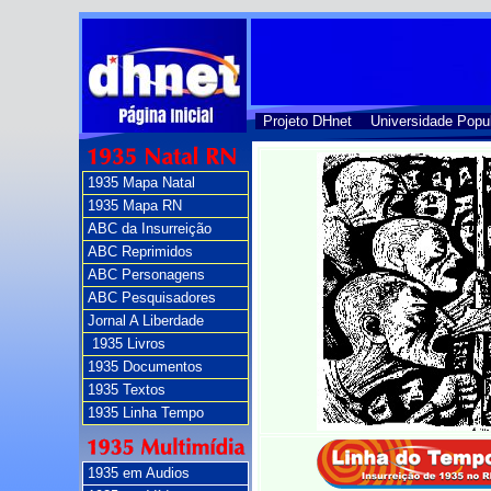
Projeto DHnet
Universidade Popu
1935 Mapa Natal
1935 Mapa RN
ABC da Insurreição
ABC Reprimidos
ABC Personagens
ABC Pesquisadores
Jornal A Liberdade
1935 Livros
1935 Documentos
1935 Textos
1935 Linha Tempo
1935 em Audios