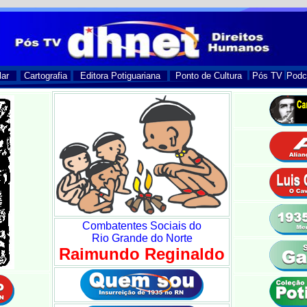
lar
Cartografia
Editora Potiguariana
Ponto de Cultura
Pós TV
Podc
Combatentes Sociais do
Rio Grande do Norte
Raimundo Reginaldo