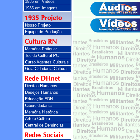
1935 em Vídeos
1935 em Imagens
Nosso Projeto
Equipe de Produção
Memória Potiguar
Tecido Cultural PC
Curso Agentes Culturais
Guia Cidadania Cultural
Direitos Humanos
Desejos Humanos
Educação EDH
Cibercidadania
Memória Histórica
Arte e Cultura
Central de Denúncias