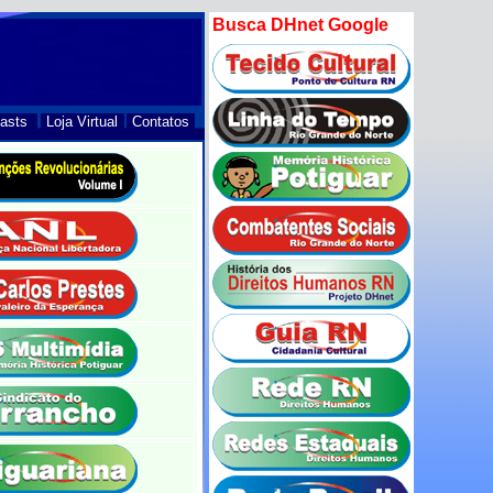
Busca DHnet Google
asts
Loja Virtual
Contatos