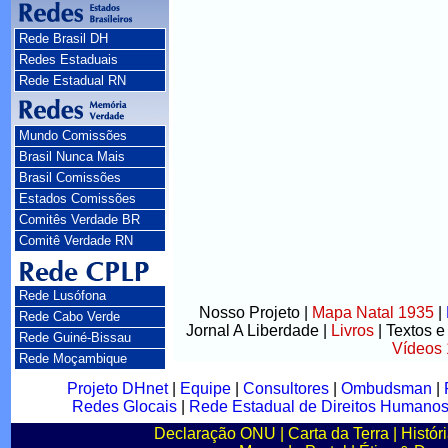
Rede Brasil DH
Redes Estaduais
Rede Estadual RN
Mundo Comissões
Brasil Nunca Mais
Brasil Comissões
Estados Comissões
Comitês Verdade BR
Comitê Verdade RN
Rede Lusófona
Nosso Projeto
|
Mapa Natal 1935
|
Rede Cabo Verde
Jornal A Liberdade
|
Livros
|
Textos e
Rede Guiné-Bissau
Vídeos
Rede Moçambique
Projeto DHnet
|
Equipe
|
Consultores
|
Ombudsman
|
Redes Glocais
|
Rede Estadual de Direitos Humano
Declaração ONU
|
Carta da Terra
|
Histór