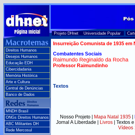
Projeto DHnet
Universidade Popular
Cart
Insurreição Comunista de 1935 em 
Direitos Humanos
Combatentes Sociais
Desejos Humanos
Raimundo Reginaldo da Rocha
Educação EDH
Professor Raimundinho
Cibercidadania
Memória Histórica
Arte e Cultura
Textos
Central de Denúncias
Banco de Dados
MNDH Brasil
Nosso Projeto
|
Mapa Natal 1935
|
ONGs Direitos Humanos
Jornal A Liberdade
|
Livros
|
Textos e
ABC Militantes DH
Vídeos
Rede Mercosul