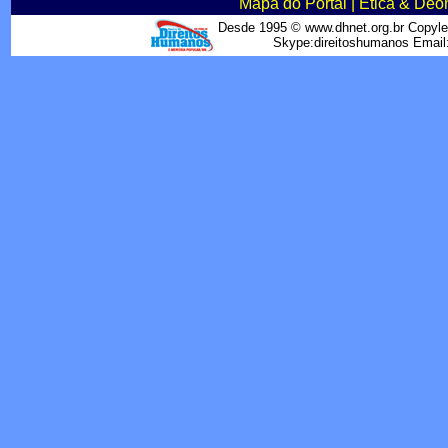
Mapa do Portal
|
Ética & Deo
Desde 1995 © www.dhnet.org.br Copyle
Skype:direitoshumanos Emai