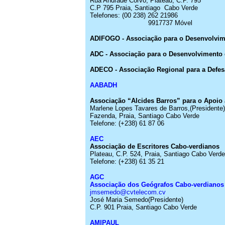
Rua Andrade Corvo,
Plateau
, C.P.
795
C.P 795 Praia, Santiago
Cabo
Verde
Telefones: (00 238) 262 21986
9917737 Móvel
ADIFOGO - Associação para o Desenvolvim
ADC - Associação para o Desenvolvimento
ADECO - Associação Regional para a Defe
AABADH
Associação “Alcides Barros” para o Apoio
Marlene Lopes Tavares de
Barros,
(Presidente)
Fazenda, Praia, Santiago Cabo
Verde
Telefone:
(+238) 61 87 06
AEC
Associação de Escritores
Cabo-verdianos
Plateau
, C.P. 524, Praia, Santiago Cabo
Verde
Telefone:
(+238) 61 35 21
AGC
Associação dos Geógrafos
Cabo-verdianos
jmsemedo@cvtelecom.cv
José Maria
Semedo
(Presidente
)
C.P. 901 Praia, Santiago Cabo
Verde
AMIPAUL