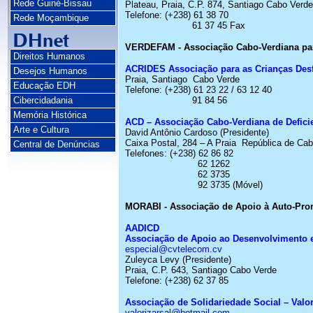
Rede Guiné-Bissau
Plateau
, Praia, C.P. 874, Santiago Cabo
Verde
Telefone:
(+238) 61 38 70
Rede Moçambique
61 37 45 Fax
VERDEFAM - Associação
Cabo-Verdiana
pa
Direitos Humanos
ACRIDES Associação para as Crianças Des
Desejos Humanos
Praia, Santiago
Cabo
Verde
Educação EDH
Telefone:
(+238) 61 23 22 / 63 12 40
Cibercidadania
91 84 56
Memória Histórica
ACD – Associação
Cabo-Verdiana
de Defici
Arte e Cultura
David Antônio Cardoso (Presidente)
Caixa Postal, 284 – A Praia
República de Ca
Central de Denúncias
Telefones: (+238) 62 86 82
62 1262
62 3735
92 3735 (Móvel)
MORABI - Associação de Apoio à Auto-Pr
AADICD
Associação de Apoio ao Desenvolvimento e 
especial@cvtelecom.cv
Zuleyca
Levy
(Presidente)
Praia, C.P. 643, Santiago Cabo
Verde
Telefone:
(+238) 62 37 85
Associação de Solidariedade Social – Valor
valorizarsal@hotmail.com