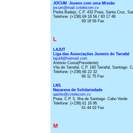
JOCUM
Jovens com uma Missão
jocum@mail.cvtelecom.cv
Pedra Badejo, C.P. 432 Praia, Santa Cruz, Sa
Telefone:
(+238) 69 18 56 / 93 17 48
69 18 56 Fax
L
LAJUT
Liga das Associações Juvenis do
Tarrafal
lajut4@hotmail.com
António Costa
(Presidente
)
Vila do
Tarrafal
, C.P. 160
Tarrafal
, Santiago
C
Telefone:
(+238) 66 22 32
66 11 75 Fax
LNS
Nazarena de Solidariedade
aasfer@cvtelecom.cv
Praia, C.P. 5, Ilha de Santiago
Cabo
Verde
Telefone:
(+238) 61 16 95
61 44 02 Fax
M