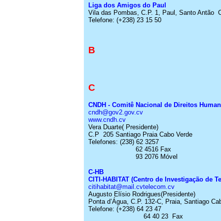
Liga dos Amigos do Paul
Vila das Pombas, C.P. 1, Paul, Santo Antão
Telefone:
(+238) 23 15 50
B
C
CNDH - Comitê Nacional de Direitos Huma
cndh@gov2.gov.cv
www.cndh.cv
Vera Duarte
( Presidente
)
C.P
205 Santiago Praia Cabo Verde
Telefones: (238) 62 3257
62 4516 Fax
93 2076 Móvel
C-HB
CITI-HABITAT (Centro de Investigação de Te
citihabitat@mail.cvtelecom.cv
Augusto
Elísio
Rodrigues
(Presidente
)
Ponta d’Água, C.P. 132-C, Praia, Santiago C
Telefone:
(+238) 64 23 47
64 40 23
Fax