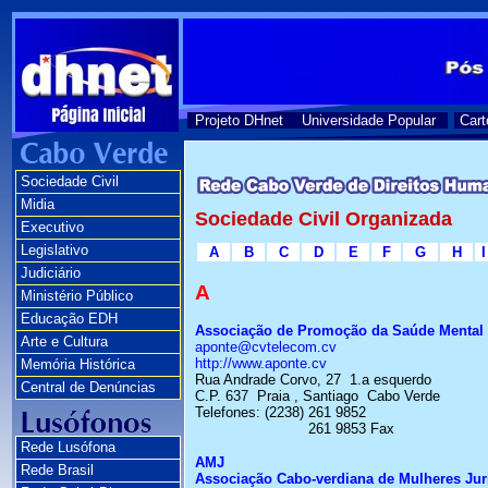
Projeto DHnet
Universidade Popular
Cart
Sociedade Civil
Midia
Sociedade Civil Organizada
Executivo
Legislativo
A
B
C
D
E
F
G
H
I
Judiciário
A
Ministério Público
Educação EDH
Associação de Promoção da Saúde Mental
Arte e Cultura
aponte@cvtelecom.cv
http://www.aponte.cv
Memória Histórica
Rua Andrade Corvo, 27
1.a
esquerdo
Central de Denúncias
C.P. 637
Praia ,
Santiago
Cabo Verde
Telefones: (2238) 261 9852
261 9853 Fax
Rede Lusófona
AMJ
Rede Brasil
Associação
Cabo-verdiana
de Mulheres Jur