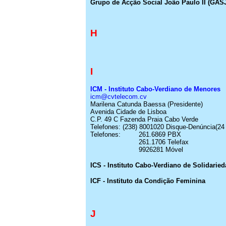
Grupo de
Acção
Social João Paulo II (GASJ
H
I
ICM - Instituto
Cabo-Verdiano
de Menores
icm@cvtelecom.cv
Marilena Catunda
Baessa
(Presidente)
Avenida Cidade de Lisboa
C.P. 49 C Fazenda Praia Cabo Verde
Telefones: (238) 8001020 Disque-Denúncia
(24
Telefones:
261.6869 PBX
261.1706
Telefax
9926281 Móvel
ICS - Instituto
Cabo-Verdiano
de Solidaried
ICF - Instituto da Condição Feminina
J