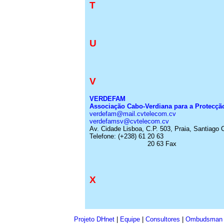
T
U
V
VERDEFAM
Associação
Cabo-Verdiana
para a
Protecçã
verdefam@mail.cvtelecom.cv
verdefamsv@cvtelecom.cv
Av.
Cidade Lisboa, C.P. 503, Praia, Santiago
Telefone:
(+238) 61 20 63
20 63 Fax
X
Projeto DHnet
|
Equipe
|
Consultores
|
Ombudsman