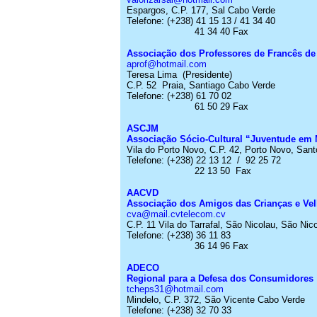
Espargos, C.P. 177, Sal Cabo
Verde
Telefone:
(+238) 41 15 13 / 41 34 40
41 34 40 Fax
Associação dos Professores de Francês de
aprof@hotmail.com
Teresa Lima
(Presidente)
C.P. 52
Praia, Santiago Cabo
Verde
Telefone:
(+238) 61 70 02
61 50 29 Fax
ASCJM
Associação Sócio-Cultural “Juventude em
Vila do Porto Novo, C.P. 42, Porto Novo, Sa
Telefone:
(+238) 22 13 12
/
92 25 72
22 13 50
Fax
AACVD
Associação dos Amigos das Crianças e Ve
cva@mail.cvtelecom.cv
C.P. 11 Vila do
Tarrafal
, São Nicolau, São Ni
Telefone:
(+238) 36 11 83
36 14 96 Fax
ADECO
Regional para a Defesa dos Consumidores
tcheps31@hotmail.com
Mindelo
, C.P. 372, São Vicente Cabo
Verde
Telefone:
(+238) 32 70 33