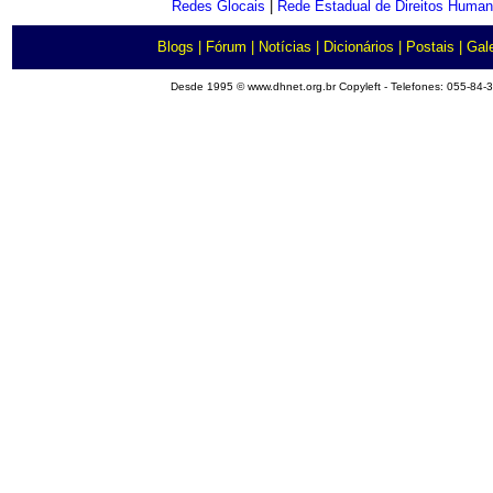
Redes Glocais
|
Rede Estadual de Direitos Huma
Blogs
|
Fórum
|
Notícias
|
Dicionários
|
Postais
|
Gale
Desde 1995 © www.dhnet.org.br Copyleft - Telefones: 055-84-