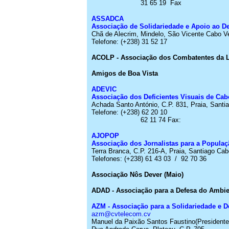
31 65 19
Fax
ASSADCA
Associação de Solidariedade e Apoio ao D
Chã de Alecrim,
Mindelo
, São Vicente Cabo
V
Telefone:
(+238) 31 52 17
ACOLP - Associação dos Combatentes da L
Amigos de Boa Vista
ADEVIC
Associação dos Deficientes Visuais de Cab
Achada Santo António, C.P. 831, Praia, Sant
Telefone:
(+238) 62 20 10
62 11 74
Fax
:
AJOPOP
Associação dos Jornalistas para a Popula
Terra Branca, C.P. 216-A, Praia, Santiago Ca
Telefones:
(+238) 61 43 03
/
92 70 36
Associação
Nôs
Dever (Maio)
ADAD - Associação para a Defesa do Ambi
AZM - Associação para a Solidariedade e 
azm@cvtelecom.cv
Manuel da Paixão Santos Faustino
(Presidente