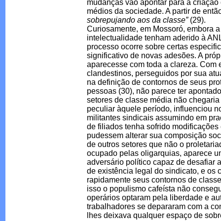
mudanças vão apontar para a criação d
médios da sociedade. A partir de entã
sobrepujando aos da classe”
(29).
Curiosamente, em Mossoró, embora a F
intelectualidade tenham aderido à AN
processo ocorre sobre certas especifi
significativo de novas adesões. A própr
aparecesse com toda a clareza. Com ef
clandestinos, perseguidos por sua atu
na definição de contornos de seus pro
pessoas (30), não parece ter apontad
setores de classe média não chegaria 
peculiar àquele período, influenciou n
militantes sindicais assumindo em pra
de filiados tenha sofrido modificações
pudessem alterar sua composição so
de outros setores que não o proletari
ocupado pelas oligarquias, aparece um
adversário político capaz de desafiar a
de existência legal do sindicato, e o
rapidamente seus contornos de classe,
isso o populismo cafeísta não consegu
operários optaram pela liberdade e au
trabalhadores se depararam com a contr
lhes deixava qualquer espaço de sob