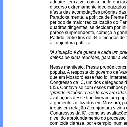
adquire, tem a ver com a indiferencia
discurso extremamente ideologizados e
afasta das acomodações próprias das
Paradoxalmente, a política de Frente 
período de maior radicalização do Part
quadros dirigentes, se decidem por i
parece surpreendente, começa a ganh
Partido, entre fins de 34 e meados de 
à conjuntura política:
“A situação é de guerra e cada um pre
defesa de suas reuniões, garantir a v
Nesse manifesto, Preste propõe concr
popular. A resposta do governo de Varg
que em Mossoró esse fato foi interpre
Congresso da IC, um dos delegados 
(35). Contava-se com esses milhões p
“
grande influência nas forças armadas 
avaliações desse tipo tiveram um pape
argumentos utilizados em Mossoró, para
irreais em relação à conjuntura vivid
Congressos da IC, como as avaliações
nível do aprofundamento do processo
com toda clareza, por exemplo, num ar