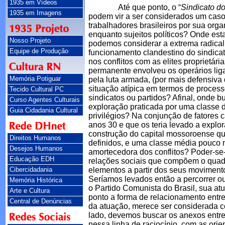
1935 em Vídeos
Até que ponto, o “
Sindicato d
1935 em Imagens
podem vir a ser considerados um caso 
trabalhadores brasileiros por sua org
enquanto sujeitos políticos? Onde esta
Nosso Projeto
podemos considerar a extrema radical
Equipe de Produção
funcionamento clandestino do sindica
nos conflitos com as elites proprietár
permanente envolveu os operários liga
Memória Potiguar
pela luta armada, (por mais defensiva
situação atípica em termos de proces
Tecido Cultural PC
sindicatos ou partidos? Afinal, onde b
Curso Agentes Culturais
exploração praticada por uma classe do
Guia Cidadania Cultural
privilégios? Na conjunção de fatores c
anos 30 e que os teria levado a explora
construção do capital mossoroense q
Direitos Humanos
definidos, e uma classe média pouco 
Desejos Humanos
amortecedora dos conflitos? Poder-se-
Educação EDH
relações sociais que compõem o quadro
Cibercidadania
elementos a partir dos seus movimento
Seríamos levados então a percorrer ou
Memória Histórica
o Partido Comunista do Brasil, sua at
Arte e Cultura
ponto a forma de relacionamento entre 
Central de Denúncias
da atuação, merece ser considerada c
lado, devemos buscar os anexos entre a
nessa linha de raciocínio, com as orie