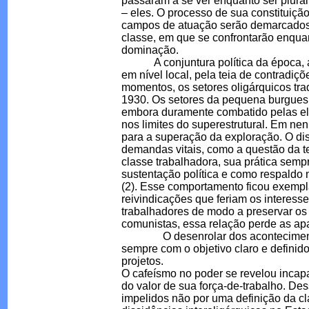
passaram a se ver enquanto ser plural
– eles. O processo de sua constituição
campos de atuação serão demarcados. 
classe, em que se confrontarão enquan
dominação.
A conjuntura política da época, a 
em nível local, pela teia de contrad
momentos, os setores oligárquicos tr
1930. Os setores da pequena burguesi
embora duramente combatido pelas elite
nos limites do superestrutural. Em 
para a superação da exploração. O dis
demandas vitais, como a questão da t
classe trabalhadora, sua prática semp
sustentação política e como respaldo
(2). Esse comportamento ficou exemp
reivindicações que feriam os interesse
trabalhadores de modo a preservar os 
comunistas, essa relação perde as ap
O desenrolar dos acontecimentos m
sempre com o objetivo claro e definido 
projetos.
O cafeísmo no poder se revelou incap
do valor de sua força-de-trabalho. De
impelidos não por uma definição da cl