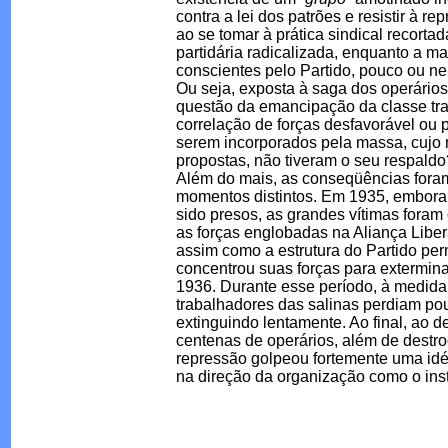
contra a lei dos patrões e resistir à 
ao se tomar à prática sindical recorta
partidária radicalizada, enquanto a 
conscientes pelo Partido, pouco ou 
Ou seja, exposta à saga dos operários
questão da emancipação da classe tr
correlação de forças desfavorável ou 
serem incorporados pela massa, cujo 
propostas, não tiveram o seu respaldo
Além do mais, as conseqüências foram
momentos distintos. Em 1935, embora 
sido presos, as grandes vítimas foram
as forças englobadas na Aliança Libera
assim como a estrutura do Partido pe
concentrou suas forças para extermin
1936. Durante esse período, à medid
trabalhadores das salinas perdiam pou
extinguindo lentamente. Ao final, ao
centenas de operários, além de destro
repressão golpeou fortemente uma idé
na direção da organização como o ins