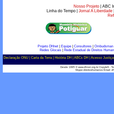
Nosso Projeto
|
ABC I
Linha do Tempo
|
Jornal A Liberdade
Ref
Projeto DHnet
|
Equipe
|
Consultores
|
Ombudsman
Redes Glocais
|
Rede Estadual de Direitos Huma
Declaração ONU
|
Carta da Terra
|
História DH
|
ABCs DH
|
Acesso Justiça
Desde 1995 © www.dhnet.org.br Copyleft - 
Skype:direitoshumanos Email: 