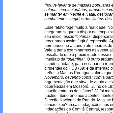
“houve levante de massas populares e
colunas revolucionárias, armados e vo
se manter em Recife e Natal, deslocara
combatentes surgidos das fileiras d
Esse relato foge muito à realidade. No
chegaram sequer a dispor de tempo su
seu início, essas
“colunas”
dispersaram
procurando assim fugir à repressão. 
permaneceria atuando até meados de 
Vale a pena examinarmos as eventuais 
ressaltado que a proximidade desse m
imediato da “
guerrilha”.
O outro argum
clandestinidade, para escapar da rep
dirigentes do PCB (39) e da Internacio
Leôncio Martins Rodrigues afirma qu
Novembro, devendo contar com a partic
argumentação que sirva de apoio a e
ocorrências em Mossoró. Julho de 1935
ligação entre os dois fatos? Já foi me
núcleo interiorano aos acontecimento
Direção Nacional do Partido. Mas, se
concretizou? Essas indagações nos 
indagações do Comitê Central, respo