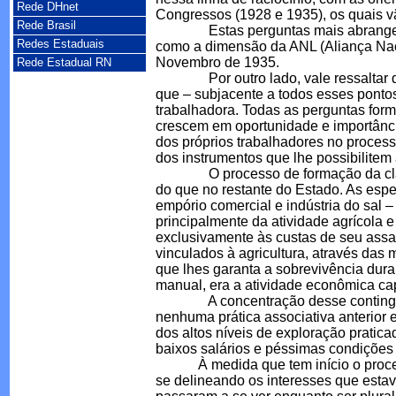
Rede DHnet
Congressos (1928 e 1935), os quais v
Rede Brasil
Estas perguntas mais abrangentes r
Redes Estaduais
como a dimensão da ANL (Aliança Nacion
Novembro de 1935.
Rede Estadual RN
Por outro lado, vale ressaltar que
que – subjacente a todos esses ponto
trabalhadora. Todas as perguntas form
crescem em oportunidade e importânci
dos próprios trabalhadores no process
dos instrumentos que lhe possibilite
O processo de formação da classe 
do que no restante do Estado. As espe
empório comercial e indústria do sal –
principalmente da atividade agrícola 
exclusivamente às custas de seu assa
vinculados à agricultura, através das 
que lhes garanta a sobrevivência dura
manual, era a atividade econômica ca
A concentração desse contingente, 
nenhuma prática associativa anterior 
dos altos níveis de exploração pratica
baixos salários e péssimas condições 
À medida que tem início o processo
se delineando os interesses que estav