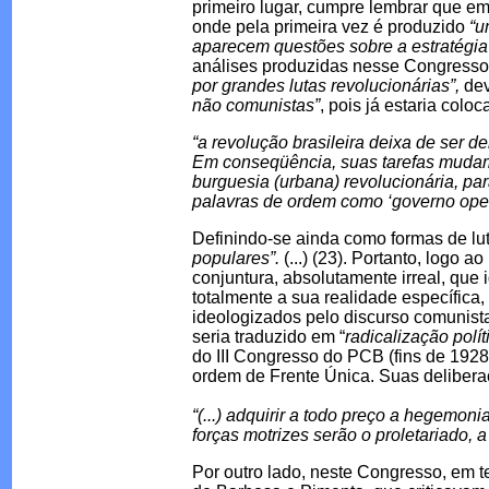
primeiro lugar, cumpre lembrar que e
onde pela primeira vez é produzido
“u
aparecem questões sobre a estratégia
análises produzidas nesse Congress
por grandes lutas revolucionárias”,
de
não comunistas”
, pois já estaria colo
“a revolução brasileira deixa de ser 
Em conseqüência, suas tarefas mudam 
burguesia (urbana) revolucionária, p
palavras de ordem como ‘governo operá
Definindo-se ainda como formas de luta,
populares”.
(...) (23). Portanto, log
conjuntura, absolutamente irreal, que
totalmente a sua realidade específica
ideologizados pelo discurso comunist
seria traduzido em “
radicalização polí
do III Congresso do PCB (fins de 1928
ordem de Frente Única. Suas delibera
“(...) adquirir a todo preço a hegemon
forças motrizes serão o proletariado,
Por outro lado, neste Congresso, em t