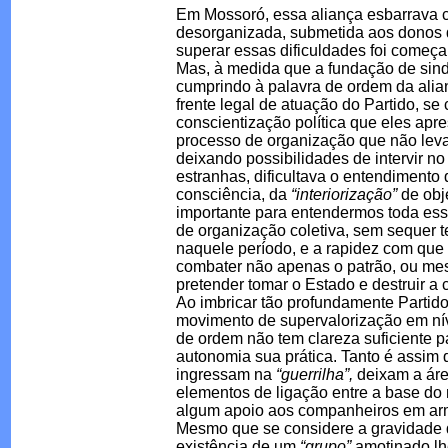
Em Mossoró, essa aliança esbarrava 
desorganizada, submetida aos donos da
superar essas dificuldades foi começa
Mas, à medida que a fundação de sind
cumprindo à palavra de ordem da alia
frente legal de atuação do Partido, s
conscientização política que eles ap
processo de organização que não leva
deixando possibilidades de intervir n
estranhas, dificultava o entendimento
consciência, da
“interiorização”
de obje
importante para entendermos toda es
de organização coletiva, sem sequer 
naquele período, e a rapidez com qu
combater não apenas o patrão, ou mes
pretender tomar o Estado e destruir a c
Ao imbricar tão profundamente Partido
movimento de supervalorização em ní
de ordem não tem clareza suficiente p
autonomia sua prática. Tanto é assim
ingressam na
“guerrilha”,
deixam a áre
elementos de ligação entre a base do
algum apoio aos companheiros em arm
Mesmo que se considere a gravidade d
existência de um
“grupo”
amotinado lhe