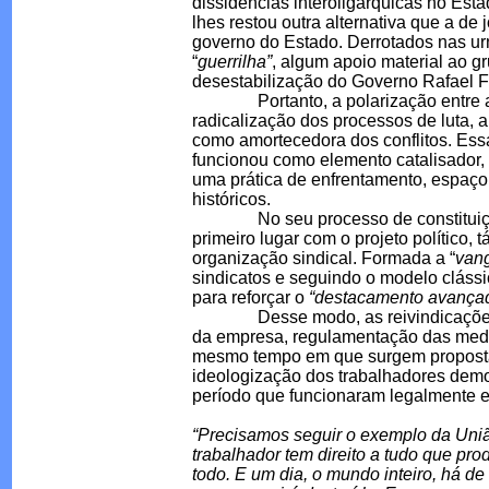
dissidências interoligárquicas no Esta
lhes restou outra alternativa que a de
governo do Estado. Derrotados nas urn
“
guerrilha”
, algum apoio material ao 
desestabilização do Governo Rafael 
Portanto, a polarização entre as c
radicalização dos processos de luta,
como amortecedora dos conflitos. Es
funcionou como elemento catalisador,
uma prática de enfrentamento, espaço 
históricos.
No seu processo de constituição e
primeiro lugar com o projeto político,
organização sindical. Formada a “
van
sindicatos e seguindo o modelo clássi
para reforçar o
“destacamento avançad
Desse modo, as reivindicações mais
da empresa, regulamentação das medid
mesmo tempo em que surgem propostas 
ideologização dos trabalhadores demon
período que funcionaram legalmente 
“Precisamos seguir o exemplo da Uniã
trabalhador tem direito a tudo que 
todo. E um dia, o mundo inteiro, há de 