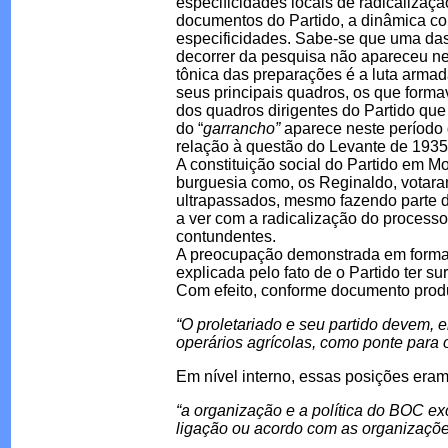
especificidades locais de radicalizaçã
documentos do Partido, a dinâmica c
especificidades. Sabe-se que uma das
decorrer da pesquisa não apareceu ne
tônica das preparações é a luta arma
seus principais quadros, os que forma
dos quadros dirigentes do Partido que 
do “
garrancho”
aparece neste período 
relação à questão do Levante de 1935
A constituição social do Partido em M
burguesia como, os Reginaldo, votara
ultrapassados, mesmo fazendo parte d
a ver com a radicalização do processo p
contundentes.
A preocupação demonstrada em formar
explicada pelo fato de o Partido ter s
Com efeito, conforme documento produ
“O proletariado e seu partido devem, 
operários agrícolas, como ponte para 
Em nível interno, essas posições era
“a organização e a política do BOC e
ligação ou acordo com as organizaçõe