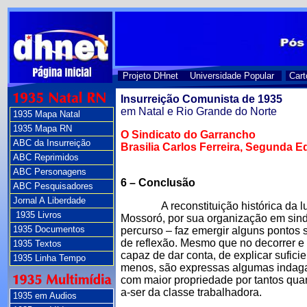
Projeto DHnet
Universidade Popular
Cart
Insurreição Comunista de 1935
em Natal e Rio Grande do Norte
1935 Mapa Natal
1935 Mapa RN
O Sindicato do Garrancho
ABC da Insurreição
Brasilia Carlos Ferreira, Segunda 
ABC Reprimidos
ABC Personagens
6 – Conclusão
ABC Pesquisadores
Jornal A Liberdade
A reconstituição histórica da luta
1935 Livros
Mossoró, por sua organização em sindi
1935 Documentos
percurso – faz emergir alguns pontos 
de reflexão. Mesmo que no decorrer e
1935 Textos
capaz de dar conta, de explicar sufic
1935 Linha Tempo
menos, são expressas algumas indaga
com maior propriedade por tantos qu
a-ser da classe trabalhadora.
1935 em Audios