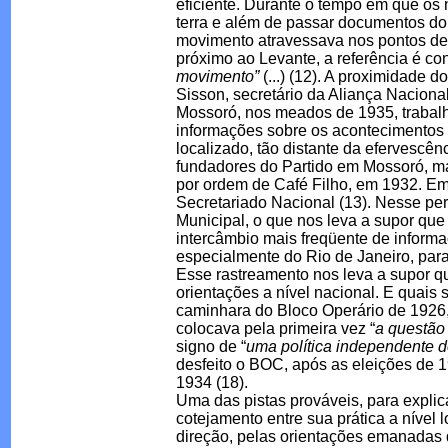
eficiente. Durante o tempo em que os
terra e além de passar documentos do 
movimento atravessava nos pontos de s
próximo ao Levante, a referência é co
movimento”
(...) (12). A proximidade 
Sisson, secretário da Aliança Nacion
Mossoró, nos meados de 1935, trabalh
informações sobre os acontecimentos d
localizado, tão distante da efervescê
fundadores do Partido em Mossoró, ma
por ordem de Café Filho, em 1932. Em 
Secretariado Nacional (13). Nesse pe
Municipal, o que nos leva a supor qu
intercâmbio mais freqüente de infor
especialmente do Rio de Janeiro, para
Esse rastreamento nos leva a supor 
orientações a nível nacional. E quais
caminhara do Bloco Operário de 1926
colocava pela primeira vez “
a questão
signo de “
uma política independente d
desfeito o BOC, após as eleições de 19
1934 (18).
Uma das pistas prováveis, para expli
cotejamento entre sua prática a nível
direção, pelas orientações emanadas da