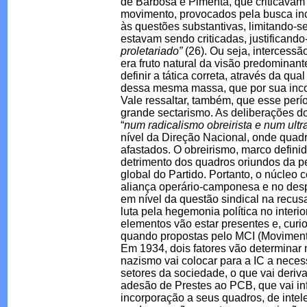
de Barbosa e Pimenta, que criticavam 
movimento, provocados pela busca in
às questões substantivas, limitando-se
estavam sendo criticadas, justificando-
proletariado”
(26). Ou seja, intercessã
era fruto natural da visão predominan
definir a tática correta, através da qu
dessa mesma massa, que por sua incon
Vale ressaltar, também, que esse perí
grande sectarismo. As deliberações do
“
num radicalismo obreirista e num ult
nível da Direção Nacional, onde qua
afastados. O obreirismo, marco definido
detrimento dos quadros oriundos da pe
global do Partido. Portanto, o núcleo
aliança operário-camponesa e no desp
em nível da questão sindical na recu
luta pela hegemonia política no interio
elementos vão estar presentes e, cur
quando propostas pelo MCI (Moviment
Em 1934, dois fatores vão determinar m
nazismo vai colocar para a IC a neces
setores da sociedade, o que vai deriva
adesão de Prestes ao PCB, que vai in
incorporação a seus quadros, de intele