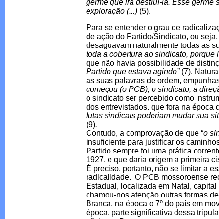
germe que irá destruí-la. Esse germe
exploração (...)
(5).
Para se entender o grau de radicaliza
de ação do Partido/Sindicato, ou seja
desaguavam naturalmente todas as sua
toda a cobertura ao sindicato, porque
que não havia possibilidade de distin
Partido que estava agindo”
(7). Natur
as suas palavras de ordem, empunhass
começou (o PCB), o sindicato, a direç
o sindicato ser percebido como instru
dos entrevistados, que fora na época d
lutas sindicais poderiam mudar sua sit
(9)
.
Contudo, a comprovação de que “
o si
insuficiente para justificar os caminho
Partido sempre foi uma prática corren
1927, e que daria origem a primeira ci
É preciso, portanto, não se limitar a 
radicalidade. O PCB mossoroense rece
Estadual, localizada em Natal, capital
chamou-nos atenção outras formas de
Branca, na época o 7º do país em movi
época, parte significativa dessa trip