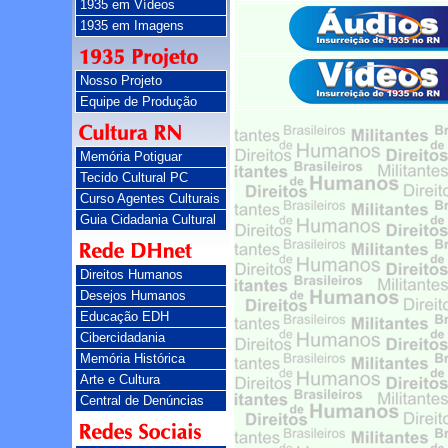
1935 em Vídeos
1935 em Imagens
Nosso Projeto
Equipe de Produção
Memória Potiguar
Tecido Cultural PC
Curso Agentes Culturais
Guia Cidadania Cultural
Direitos Humanos
Desejos Humanos
Educação EDH
Cibercidadania
Memória Histórica
Arte e Cultura
Central de Denúncias