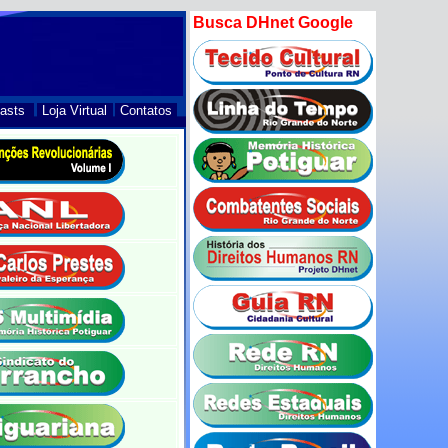
Busca DHnet Google
asts
Loja Virtual
Contatos