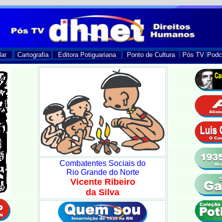
lar
Cartografia
Editora Potiguariana
Ponto de Cultura
Pós TV
Podc
Combatentes Sociais do
Rio Grande do Norte
Vicente Ribeiro
da Silva