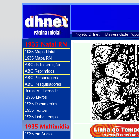
Projeto DHnet
Universidade Popu
1935 Mapa Natal
1935 Mapa RN
ABC da Insurreição
ABC Reprimidos
ABC Personagens
ABC Pesquisadores
Jornal A Liberdade
1935 Livros
1935 Documentos
1935 Textos
1935 Linha Tempo
1935 em Audios