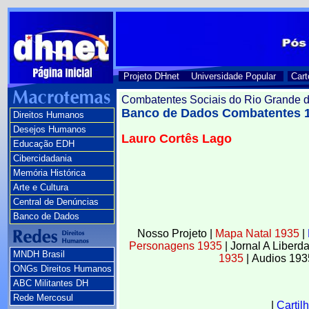
Projeto DHnet
Universidade Popular
Cart
Combatentes Sociais do Rio Grande d
Banco de Dados Combatentes 
Direitos Humanos
Desejos Humanos
Lauro Cortês Lago
Educação EDH
Cibercidadania
Memória Histórica
Arte e Cultura
Central de Denúncias
Banco de Dados
Nosso Projeto
|
Mapa Natal 1935
|
Personagens 1935
|
Jornal A Liber
MNDH Brasil
1935
|
Audios 19
ONGs Direitos Humanos
ABC Militantes DH
Rede Mercosul
|
Cartil