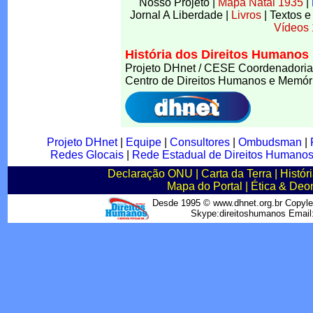
Nosso Projeto
|
Mapa Natal 1935
|
Jornal A Liberdade
|
Livros
|
Textos e
Vídeos
História dos Direitos Humanos 
Projeto DHnet / CESE Coordenadoria
Centro de Direitos Humanos e Memó
Projeto DHnet
|
Equipe
|
Consultores
|
Ombudsman
|
Redes Glocais
|
Rede Estadual de Direitos Humano
Declaração ONU
|
Carta da Terra
|
Histór
Mapa do Portal
|
Ética & Deo
Desde 1995 © www.dhnet.org.br Copyle
Skype:direitoshumanos Emai