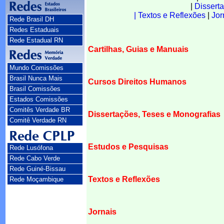
|
Disserta
| Textos e Reflexões
|
Jor
Rede Brasil DH
Redes Estaduais
Rede Estadual RN
Cartilhas, Guias e Manuais
Mundo Comissões
Brasil Nunca Mais
Cursos Direitos Humanos
Brasil Comissões
Estados Comissões
Comitês Verdade BR
Dissertações, Teses e Monografias
Comitê Verdade RN
Estudos e Pesquisas
Rede Lusófona
Rede Cabo Verde
Rede Guiné-Bissau
Textos e Reflexões
Rede Moçambique
Jornais