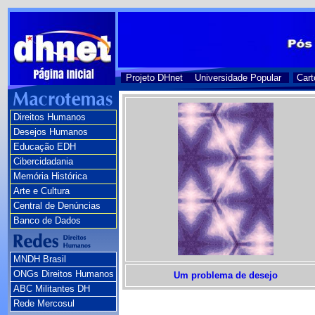
Projeto DHnet
Universidade Popular
Cart
Direitos Humanos
Desejos Humanos
Educação EDH
Cibercidadania
Memória Histórica
Arte e Cultura
Central de Denúncias
Banco de Dados
MNDH Brasil
ONGs Direitos Humanos
Um problema de desejo
ABC Militantes DH
Rede Mercosul