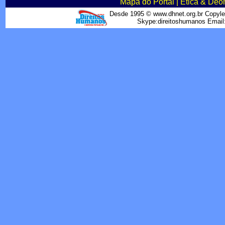
Mapa do Portal
|
Ética & Deo
Desde 1995 © www.dhnet.org.br Copyle
Skype:direitoshumanos Emai