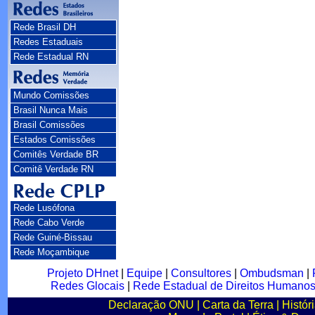
Rede Brasil DH
Redes Estaduais
Rede Estadual RN
Mundo Comissões
Brasil Nunca Mais
Brasil Comissões
Estados Comissões
Comitês Verdade BR
Comitê Verdade RN
Rede Lusófona
Rede Cabo Verde
Rede Guiné-Bissau
Rede Moçambique
Projeto DHnet
|
Equipe
|
Consultores
|
Ombudsman
|
Redes Glocais
|
Rede Estadual de Direitos Humano
Declaração ONU
|
Carta da Terra
|
Histór