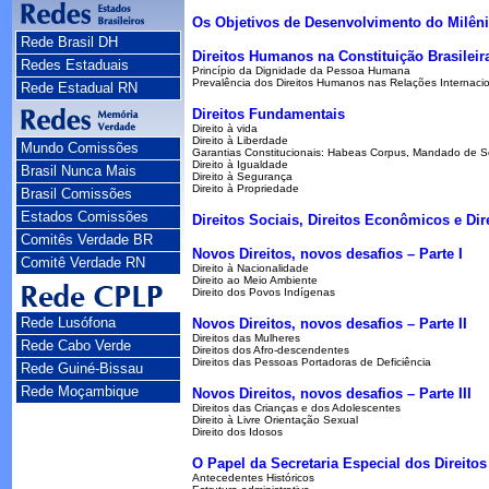
Os Objetivos de Desenvolvimento do Milên
Rede Brasil DH
Direitos Humanos na Constituição Brasileir
Redes Estaduais
Princípio da Dignidade da Pessoa Humana
Prevalência dos Direitos Humanos nas Relações Internaci
Rede Estadual RN
Direitos Fundamentais
Direito à vida
Direito à Liberdade
Mundo Comissões
Garantias Constitucionais: Habeas Corpus, Mandado de 
Direito à Igualdade
Brasil Nunca Mais
Direito à Segurança
Direito à Propriedade
Brasil Comissões
Estados Comissões
Direitos Sociais, Direitos Econômicos e Dire
Comitês Verdade BR
Novos Direitos, novos desafios – Parte I
Comitê Verdade RN
Direito à Nacionalidade
Direito ao Meio Ambiente
Direito dos Povos Indígenas
Rede Lusófona
Novos Direitos, novos desafios – Parte II
Direitos das Mulheres
Rede Cabo Verde
Direitos dos Afro-descendentes
Direitos das Pessoas Portadoras de Deficiência
Rede Guiné-Bissau
Rede Moçambique
Novos Direitos, novos desafios – Parte III
Direitos das Crianças e dos Adolescentes
Direito à Livre Orientação Sexual
Direito dos Idosos
O Papel da Secretaria Especial dos Direit
Antecedentes Históricos