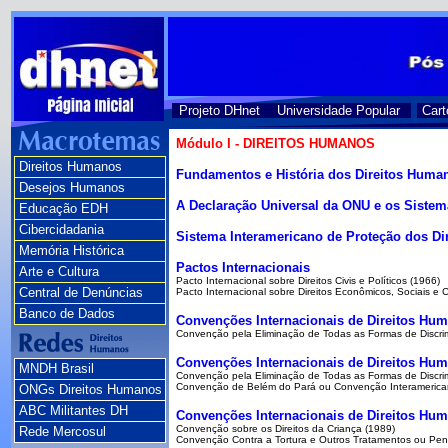
Projeto DHnet
Universidade Popular
Cart
Módulo I - DIREITOS HUMANOS
Direitos Humanos
Fundamentos e História dos Direitos Huma
Desejos Humanos
A Declaração Universal da ONU e os Sistem
Educação EDH
Cibercidadania
Sistema Interamericano de Proteção dos D
Memória Histórica
Pactos Internacionais
Arte e Cultura
Pacto Internacional sobre Direitos Civis e Políticos (1966)
Central de Denúncias
Pacto Internacional sobre Direitos Econômicos, Sociais e C
Banco de Dados
Convenções Internacionais de Direitos Hum
Convenção pela Eliminação de Todas as Formas de Discri
Convenções Internacionais de Direitos Huma
MNDH Brasil
Convenção pela Eliminação de Todas as Formas de Discr
Convenção de Belém do Pará ou Convenção Interamericana p
ONGs Direitos Humanos
ABC Militantes DH
Convenções Internacionais de Direitos Huma
Convenção sobre os Direitos da Criança (1989)
Rede Mercosul
Convenção Contra a Tortura e Outros Tratamentos ou Pe