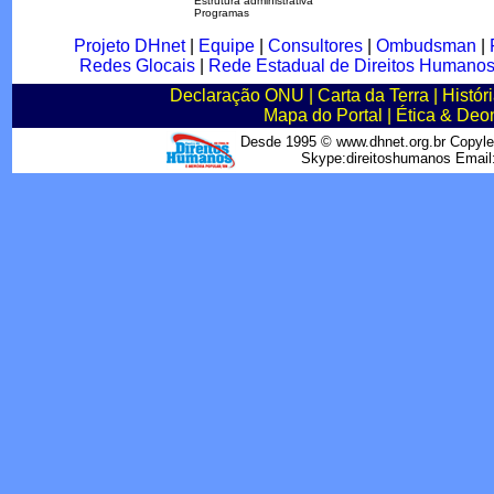
Estrutura administrativa
Programas
Projeto DHnet
|
Equipe
|
Consultores
|
Ombudsman
|
Redes Glocais
|
Rede Estadual de Direitos Humano
Declaração ONU
|
Carta da Terra
|
Histór
Mapa do Portal
|
Ética & Deo
Desde 1995 © www.dhnet.org.br Copyle
Skype:direitoshumanos Emai