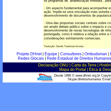
os programas de “alfabetização imediata”, par
· Um aspecto fundamental para acompanhar es
ação. Impõe-se uma vinculação mais estreita
desenvolvimento de documentos de popularizaçã
· Uma das propostas sociais centrais sobre 
um amplo debate público sobre o impacto e c
desenvolvimento de novas tecnologias de info
postergada, como é relativa a relação entre 
considerações estritamente comerciais.
Tradução: Danilo Trademar Acosta
Projeto DHnet
|
Equipe
|
Consultores
|
Ombudsman
|
Redes Glocais
|
Rede Estadual de Direitos Humano
Declaração ONU
|
Carta da Terra
|
Histór
Mapa do Portal
|
Ética & Deo
Desde 1995 © www.dhnet.org.br Copyle
Skype:direitoshumanos Emai