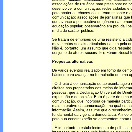
associações de usuários para pressionar na p
desenvolver a comunicação; redes cidadãs e de
para abater as chaves do sistema reinante e a
comunicação; associações de jornalistas que l
que avance a perspectiva do gênero na comuni
educação popular; observatório em prol da li
mídia de caráter público.
Se tratam de embriões de uma resistência cida
movimentos sociais articulados na luta pela d
Não é, portanto, um assunto que diga respeito
conjunto de atores sociais. E o Fórum Social 
Propostas alternativas
De vários eventos realizado em torno da demo
básicos para avançar na formulação de uma 
· O direito à comunicação se apresenta agora
direitos aos proprietários dos meios de infor
pessoas, que a Declaração Universal de Direit
expressão e de opinião. Esta é parte de uma c
comunicação, que incorpora de maneira partic
mais interativo da comunicação, no qual os at
informação. Assim, assume que o reconhecime
fundamental da vigência democrática. A incor
para sua concretização se apresentam como u
· É importante o estabelecimento de políticas