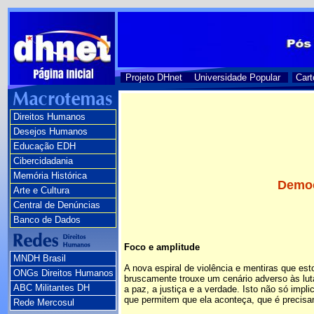
Projeto DHnet
Universidade Popular
Cart
Direitos Humanos
Desejos Humanos
Educação EDH
Cibercidadania
Memória Histórica
Democ
Arte e Cultura
Central de Denúncias
Banco de Dados
Foco e amplitude
MNDH Brasil
A nova espiral de violência e mentiras que e
ONGs Direitos Humanos
bruscamente trouxe um cenário adverso às lut
ABC Militantes DH
a paz, a justiça e a verdade. Isto não só imp
que permitem que ela aconteça, que é precis
Rede Mercosul