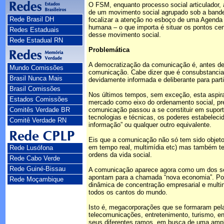
O FSM, enquanto processo social articulador, 
de um movimento social agrupado sob a bande
Rede Brasil DH
focalizar a atenção no esboço de uma Agenda 
humana – o que importa é situar os pontos cent
Redes Estaduais
desse movimento social.
Rede Estadual RN
Problemática
A democratização da comunicação é, antes de t
Mundo Comissões
comunicação. Cabe dizer que é consubstancia
Brasil Nunca Mais
devidamente informada e deliberante para part
Brasil Comissões
Nos últimos tempos, sem exceção, esta aspira
Estados Comissões
mercado como eixo do ordenamento social, pre
Comitês Verdade BR
comunicação passou a se constituir em supor
tecnologias e técnicas, os poderes estabeleci
Comitê Verdade RN
informação” ou qualquer outro equivalente.
Eis que a comunicação não só tem sido objeto
em tempo real, multimídia etc) mas também t
Rede Lusófona
ordens da vida social.
Rede Cabo Verde
Rede Guiné-Bissau
A comunicação aparece agora como um dos set
apontam para a chamada “nova economia”. Port
Rede Moçambique
dinâmica de concentração empresarial e multi
todos os cantos do mundo.
Isto é, megacorporações que se formaram pela 
telecomunicações, entretenimento, turismo, e
seus diferentes ramos, em busca de uma ampl