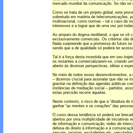
mercado mundial da comunicação. Se não se es
Como se trata de um projeto global, este pro
sobretudo em matéria de telecomunicações, pa
multinacional, como normas – tal o caso da nov
interesses e a lograr que de uma vez por toda
Ao amparo do dogma neoliberal, o que se vê co
exclusivamente comerciais. Os critérios são d
Nada surpreende que a promessa do futuro se p
sendo que a de qualidade só poderá ter aces
Tal é a força desta investida que em seu traje
os restantes a comercializarem-se, criando um
aberto às diversas perspectivas, idéias e expr
No meio de todos esses desenvolvimentos, a 
– dizemos crucial para assinalar que não se t
gravitar na definição das agendas públicas co
instâncias de mediação social – partidos, asso
estas precisão recorre àquelas.
Neste contexto, o risco de que a “ditadura d
ganhar “as mentes e os corações” das pessoa
O curso dessa tendência só poderá ser brecad
abertos por uma multiplicidade de iniciativas
de informação e comunicação; redes de interc
defesa do direito à informação e à comunicaç
sexuais, racistas, excludentes etc, veiculado