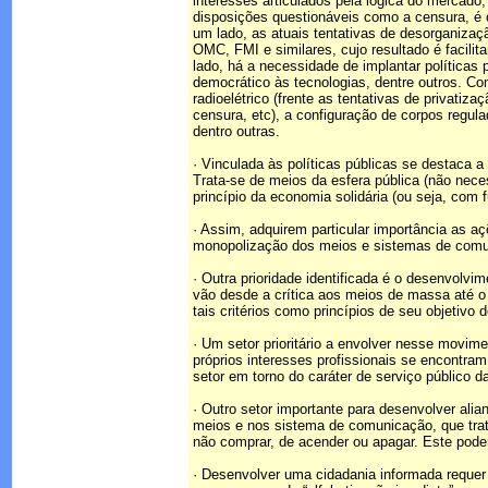
interesses articulados pela lógica do mercad
disposições questionáveis como a censura, é
um lado, as atuais tentativas de desorganizaç
OMC, FMI e similares, cujo resultado é facili
lado, há a necessidade de implantar políticas 
democrático às tecnologias, dentre outros. Co
radioelétrico (frente as tentativas de privatiza
censura, etc), a configuração de corpos regula
dentro outras.
· Vinculada às políticas públicas se destaca 
Trata-se de meios da esfera pública (não nece
princípio da economia solidária (ou seja, com 
· Assim, adquirem particular importância as aç
monopolização dos meios e sistemas de comu
· Outra prioridade identificada é o desenvolv
vão desde a crítica aos meios de massa até o
tais critérios como princípios de seu objetivo 
· Um setor prioritário a envolver nesse movim
próprios interesses profissionais se encontr
setor em torno do caráter de serviço público 
· Outro setor importante para desenvolver a
meios e nos sistema de comunicação, que tra
não comprar, de acender ou apagar. Este poder
· Desenvolver uma cidadania informada requer