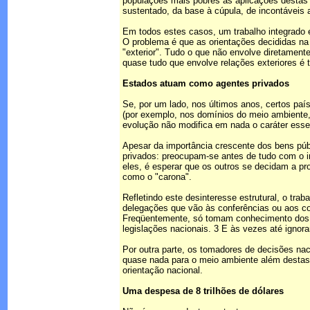
populações mais pobres às aplicações destas
sustentado, da base à cúpula, de incontáveis 
Em todos estes casos, um trabalho integrado en
O problema é que as orientações decididas na 
"exterior". Tudo o que não envolve diretamente
quase tudo que envolve relações exteriores é 
Estados atuam como agentes privados
Se, por um lado, nos últimos anos, certos pa
(por exemplo, nos domínios do meio ambiente, d
evolução não modifica em nada o caráter essen
Apesar da importância crescente dos bens púb
privados: preocupam-se antes de tudo com o i
eles, é esperar que os outros se decidam a pr
como o "carona".
Refletindo este desinteresse estrutural, o tr
delegações que vão às conferências ou aos co
Freqüentemente, só tomam conhecimento dos ac
legislações nacionais. 3 E às vezes até ignora
Por outra parte, os tomadores de decisões na
quase nada para o meio ambiente além destas "
orientação nacional.
Uma despesa de 8 trilhões de dólares