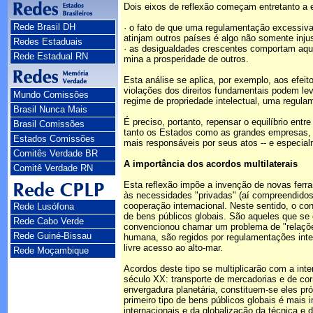
Dois eixos de reflexão começam entretanto a 
Rede Brasil DH
· o fato de que uma regulamentação excessiva
atinjam outros países é algo não somente inju
Redes Estaduais
· as desigualdades crescentes comportam aqu
Rede Estadual RN
mina a prosperidade de outros.
Esta análise se aplica, por exemplo, aos efei
violações dos direitos fundamentais podem lev
Mundo Comissões
regime de propriedade intelectual, uma regula
Brasil Nunca Mais
É preciso, portanto, repensar o equilíbrio entr
Brasil Comissões
tanto os Estados como as grandes empresas, a
Estados Comissões
mais responsáveis por seus atos -- e especi
Comitês Verdade BR
A importância dos acordos multilaterais
Comitê Verdade RN
Esta reflexão impõe a invenção de novas ferra
às necessidades "privadas" (aí compreendidos
cooperação internacional. Neste sentido, o con
Rede Lusófona
de bens públicos globais. São aqueles que se 
Rede Cabo Verde
convencionou chamar um problema de "relações
Rede Guiné-Bissau
humana, são regidos por regulamentações inter
livre acesso ao alto-mar.
Rede Moçambique
Acordos deste tipo se multiplicarão com a inte
século XX: transporte de mercadorias e de cor
envergadura planetária, constituem-se eles p
primeiro tipo de bens públicos globais é mai
internacionais e da globalização da técnica e 