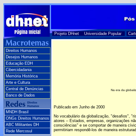
Projeto DHnet
Universidade Popular
Cart
Direitos Humanos
Desejos Humanos
Educação EDH
Cibercidadania
Memória Histórica
Arte e Cultura
Central de Denúncias
Na era da globali
Banco de Dados
Publicado em Junho de 2000
MNDH Brasil
No vocabulário da globalização, "desafios", "
ONGs Direitos Humanos
atores -- Estados, empresas, organizações não-
ABC Militantes DH
consciências" e se comportar de maneira cívi
permitiriam respondê-los de maneira estruturad
Rede Mercosul