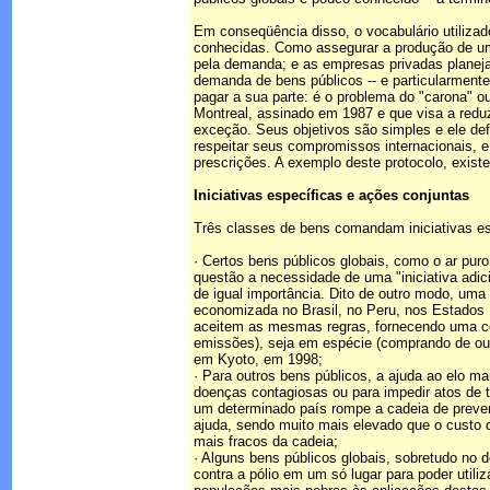
Em conseqüência disso, o vocabulário utilizad
conhecidas. Como assegurar a produção de um
pela demanda; e as empresas privadas planeja
demanda de bens públicos -- e particularment
pagar a sua parte: é o problema do "carona" o
Montreal, assinado em 1987 e que visa a redu
exceção. Seus objetivos são simples e ele de
respeitar seus compromissos internacionais, e
prescrições. A exemplo deste protocolo, exist
Iniciativas específicas e ações conjuntas
Três classes de bens comandam iniciativas es
· Certos bens públicos globais, como o ar p
questão a necessidade de uma "iniciativa adi
de igual importância. Dito de outro modo, u
economizada no Brasil, no Peru, nos Estados 
aceitem as mesmas regras, fornecendo uma con
emissões), seja em espécie (comprando de outr
em Kyoto, em 1998;
· Para outros bens públicos, a ajuda ao elo ma
doenças contagiosas ou para impedir atos de t
um determinado país rompe a cadeia de preven
ajuda, sendo muito mais elevado que o custo 
mais fracos da cadeia;
· Alguns bens públicos globais, sobretudo no
contra a pólio em um só lugar para poder util