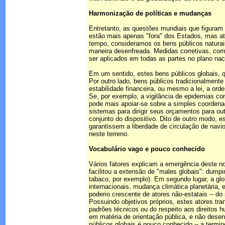
Harmonização de políticas e mudanças
Entretanto, as questões mundiais que figuram
estão mais apenas "fora" dos Estados, mas atr
tempo, consideramos os bens públicos natura
maneira desenfreada. Medidas corretivas, com
ser aplicados em todas as partes no plano nac
Em um sentido, estes bens públicos globais, q
Por outro lado, bens públicos tradicionalment
estabilidade financeira, ou mesmo a lei, a or
Se, por exemplo, a vigilância de epidemias co
pode mais apoiar-se sobre a simples coordena
sistemas para dirigir seus orçamentos para outr
conjunto do dispositivo. Dito de outro modo, 
garantissem a liberdade de circulação de navi
neste terreno.
Vocabulário vago e pouco conhecido
Vários fatores explicam a emergência deste nov
facilitou a extensão de "males globais": dum
tabaco, por exemplo). Em segundo lugar, a glob
internacionais, mudança climática planetária,
poderio crescente de atores não-estatais -- d
Possuindo objetivos próprios, estes atores tr
padrões técnicos ou do respeito aos direitos
em matéria de orientação pública, e não dese
públicos globais é pouco conhecido -- a termi