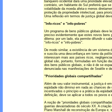
banqueiro ocidental dará uma prioridade elevad
contrário, um habitante do Sul preferirá que s
volatilidade da moeda afeta-o menos diretame
proteção da propriedade intelectual, para pri
Uma reflexão em termos de justiça global dever
"Info-ricos" e "info-pobres"
Um programa de bens públicos globais deve le
preciso evidentemente que estes novos bens p
dilema: por um lado, ela permite difundir o sa
"info-ricos" e "info-pobres".
De modo similar, a existência de um sistema de
e suscita uma desconfiança em torno da políti
interessam mais aos países ricos, negligencia
global são, portanto, formuladas em função d
dos bens públicos globais, e não é de se espa
denunciada nas manifestações de Seattle e d
"Prioridades globais compartilhadas"
Além de seu valor instrumental, a justiça é e
eqüidade não diminui em nada as chances de u
incentivados o princípio e a prática da eqüida
definição, deve se aplicar a todos os povos e
A noção de "prioridades globais compartilhada
guerras devastadoras do século XX. A criaçã
Plano Marshall de reconstrução da Europa e, 