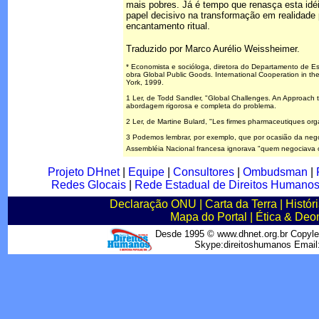
mais pobres. Já é tempo que renasça esta idé
papel decisivo na transformação em realidade 
encantamento ritual.
Traduzido por Marco Aurélio Weissheimer.
* Economista e socióloga, diretora do Departamento de 
obra Global Public Goods. International Cooperation in the
York, 1999.
1 Ler, de Todd Sandler, "Global Challenges. An Approach 
abordagem rigorosa e completa do problema.
2 Ler, de Martine Bulard, "Les firmes pharmaceutiques orga
3 Podemos lembrar, por exemplo, que por ocasião da negoc
Assembléia Nacional francesa ignorava "quem negociava
Projeto DHnet
|
Equipe
|
Consultores
|
Ombudsman
|
Redes Glocais
|
Rede Estadual de Direitos Humano
Declaração ONU
|
Carta da Terra
|
Histór
Mapa do Portal
|
Ética & Deo
Desde 1995 © www.dhnet.org.br Copyle
Skype:direitoshumanos Emai