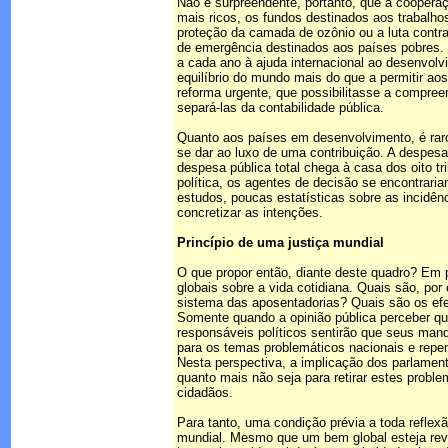
Não é surpreendente, portanto, que a cooperaç
mais ricos, os fundos destinados aos trabalho
proteção da camada de ozônio ou a luta contr
de emergência destinados aos países pobres. 
a cada ano à ajuda internacional ao desenvolv
equilíbrio do mundo mais do que a permitir ao
reforma urgente, que possibilitasse a compreen
separá-las da contabilidade pública.
Quanto aos países em desenvolvimento, é raro
se dar ao luxo de uma contribuição. A despesa
despesa pública total chega à casa dos oito t
política, os agentes de decisão se encontrari
estudos, poucas estatísticas sobre as incidên
concretizar as intenções.
Princípio de uma justiça mundial
O que propor então, diante deste quadro? Em p
globais sobre a vida cotidiana. Quais são, po
sistema das aposentadorias? Quais são os efe
Somente quando a opinião pública perceber qu
responsáveis políticos sentirão que seus man
para os temas problemáticos nacionais e repen
Nesta perspectiva, a implicação dos parlament
quanto mais não seja para retirar estes probl
cidadãos.
Para tanto, uma condição prévia a toda reflexã
mundial. Mesmo que um bem global esteja rev