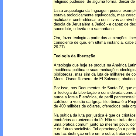
religioso pudesse, de alguma forma, deixar de
Essa arqueologia da linguagem possui exemplo
estava teologicamente equivocada, mas carecia 
realidades contraditórias e conflitivas ao nív
descia de Jerusalém a Jericó - e capaz de deci
sacerdote, o levita e o samaritano.
Ora, fazer teologia a partir das aspirações lib
consciente de que, em última instância, cabe 
26-27).
Teologia da libertação
A teologia que hoje se produz na América Lati
incidência política e suas mediações ideológ
bibliotecas, mas sim da luta de milhares de 
Mons. Oscar Romero, de El Salvador, abatidos
Por isso, nos Documentos de Santa Fé, que es
a Teologia da Libertação é considerada como 
surge a Igreja Eletrônica, de perfil pentecosta
católico, a versão da Igreja Eletrônica é o 
de 400 milhões de dólares, oferecidos pela o
Na prática da luta por justiça é que os cristã
contrárias ao universo da fé. Não se trata de u
uma prática comum junto ao mesmo povo, contr
e do futuro socialista. Tal aproximação a parti
não faz distinção entre um e outro, tratando-