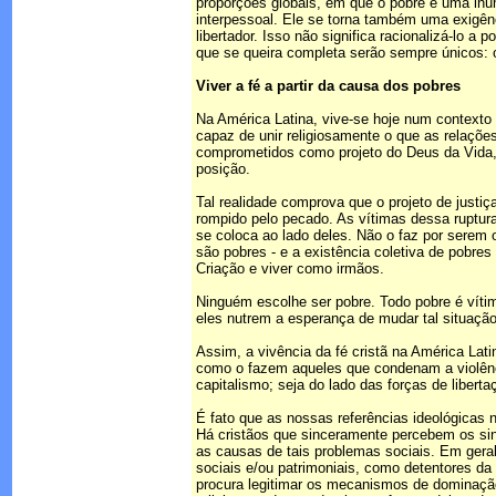
proporções globais, em que o pobre é uma inu
interpessoal. Ele se torna também uma exigênc
libertador. Isso não significa racionalizá-lo a 
que se queira completa serão sempre únicos: o
Viver a fé a partir da causa dos pobres
Na América Latina, vive-se hoje num contexto 
capaz de unir religiosamente o que as relaçõ
comprometidos como projeto do Deus da Vida,
posição.
Tal realidade comprova que o projeto de justiç
rompido pelo pecado. As vítimas dessa ruptura
se coloca ao lado deles. Não o faz por serem
são pobres - e a existência coletiva de pobres
Criação e viver como irmãos.
Ninguém escolhe ser pobre. Todo pobre é vítim
eles nutrem a esperança de mudar tal situação
Assim, a vivência da fé cristã na América Lat
como o fazem aqueles que condenam a violênc
capitalismo; seja do lado das forças de liber
É fato que as nossas referências ideológica
Há cristãos que sinceramente percebem os sin
as causas de tais problemas sociais. Em geral
sociais e/ou patrimoniais, como detentores da
procura legitimar os mecanismos de dominaçã