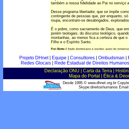
também a nossa fidelidade ao Pai no serviço a
Desse programa libertador, que se impõe como
contingente de pessoas que, por enquanto, s
roupa, encontram-se desabrigados, explorados
É o pobre, como sacramento de Deus, que em nos
porém teologais, do discurso teológico, quando
montanhas, ao menos fica a certeza de que o am
Filho e o Espírito Santo.
Frei Betto
é frade dominicano e escritor, autor do romance 
Projeto DHnet
|
Equipe
|
Consultores
|
Ombudsman
|
Redes Glocais
|
Rede Estadual de Direitos Humano
Declaração ONU
|
Carta da Terra
|
Histór
Mapa do Portal
|
Ética & Deo
Desde 1995 © www.dhnet.org.br Copyle
Skype:direitoshumanos Emai