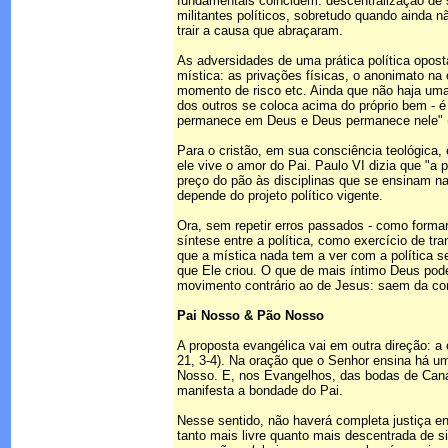
fundamentais coincidem: descentralização de 
militantes políticos, sobretudo quando ainda 
trair a causa que abraçaram.
As adversidades de uma prática política opost
mística: as privações físicas, o anonimato na 
momento de risco etc. Ainda que não haja uma 
dos outros se coloca acima do próprio bem - 
permanece em Deus e Deus permanece nele" (
Para o cristão, em sua consciência teológica,
ele vive o amor do Pai. Paulo VI dizia que "a p
preço do pão às disciplinas que se ensinam na
depende do projeto político vigente.
Ora, sem repetir erros passados - como formar 
síntese entre a política, como exercício de t
que a mística nada tem a ver com a política s
que Ele criou. O que de mais íntimo Deus pode 
movimento contrário ao de Jesus: saem da confl
Pai Nosso & Pão Nosso
A proposta evangélica vai em outra direção: 
21, 3-4). Na oração que o Senhor ensina há um
Nosso. E, nos Evangelhos, das bodas de Caná 
manifesta a bondade do Pai.
Nesse sentido, não haverá completa justiça e
tanto mais livre quanto mais descentrada de