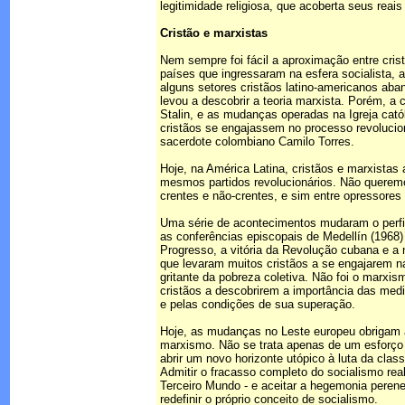
legitimidade religiosa, que acoberta seus reais
Cristão e marxistas
Nem sempre foi fácil a aproximação entre cri
países que ingressaram na esfera socialista, a
alguns setores cristãos latino-americanos aban
levou a descobrir a teoria marxista. Porém, 
Stalin, e as mudanças operadas na Igreja catól
cristãos se engajassem no processo revoluci
sacerdote colombiano Camilo Torres.
Hoje, na América Latina, cristãos e marxist
mesmos partidos revolucionários. Não queremos
crentes e não-crentes, e sim entre opressores
Uma série de acontecimentos mudaram o perfil 
as conferências episcopais de Medellín (1968)
Progresso, a vitória da Revolução cubana e a n
que levaram muitos cristãos a se engajarem na
gritante da pobreza coletiva. Não foi o marxi
cristãos a descobrirem a importância das media
e pelas condições de sua superação.
Hoje, as mudanças no Leste europeu obrigam a
marxismo. Não se trata apenas de um esforço t
abrir um novo horizonte utópico à luta da clas
Admitir o fracasso completo do socialismo rea
Terceiro Mundo - e aceitar a hegemonia perene
redefinir o próprio conceito de socialismo.