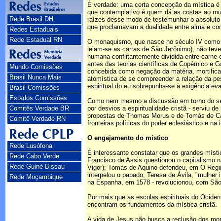
É verdade: uma certa concepção da mística é i
que contemplativo é quem dá as costas ao mu
Rede Brasil DH
raízes desse modo de testemunhar o absoluto d
que proclamavam a dualidade entre alma e corp
Redes Estaduais
Rede Estadual RN
O monaquismo, que nasce no século IV como af
leiam-se as cartas de São Jerônimo), não teve 
humana conflitantemente dividida entre carne e
antes das teorias científicas de Copérnico e G
Mundo Comissões
concebida como negação da matéria, mortificaçã
Brasil Nunca Mais
atomística de se compreender a relação da pe
espiritual do eu sobrepunha-se à exigência ev
Brasil Comissões
Estados Comissões
Como nem mesmo a discussão em torno do sexo 
Comitês Verdade BR
por desvios a espiritualidade cristã - serviu 
propostas de Thomas Morus e de Tomás de Camp
Comitê Verdade RN
fronteiras políticas do poder eclesiástico e n
O engajamento do místico
Rede Lusófona
É interessante constatar que os grandes míst
Rede Cabo Verde
Francisco de Assis questionou o capitalismo 
Rede Guiné-Bissau
Vigor); Tomás de Aquino defendeu, em O Regime 
interpelou o papado; Teresa de Ávila, "mulher
Rede Moçambique
na Espanha, em 1578 - revolucionou, com São J
Por mais que as escolas espirituais do Ocide
encontram os fundamentos da mística cristã.
A vida de Jesus não busca a reclusão dos mong