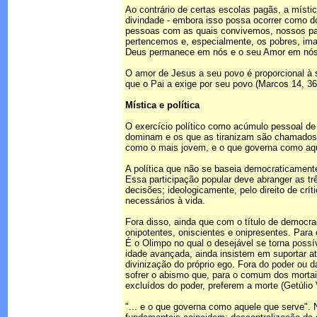
Ao contrário de certas escolas pagãs, a místic
divindade - embora isso possa ocorrer como d
pessoas com as quais convivemos, nossos pa
pertencemos e, especialmente, os pobres, im
Deus permanece em nós e o seu Amor em nós é 
O amor de Jesus a seu povo é proporcional à su
que o Pai a exige por seu povo (Marcos 14, 36)
Mística e política
O exercício político como acúmulo pessoal de 
dominam e os que as tiranizam são chamados Be
como o mais jovem, e o que governa como aque
A política que não se baseia democraticamente
Essa participação popular deve abranger as tr
decisões; ideologicamente, pelo direito de crí
necessários à vida.
Fora disso, ainda que com o título de democra
onipotentes, oniscientes e onipresentes. Para 
É o Olimpo no qual o desejável se torna possí
idade avançada, ainda insistem em suportar at
divinização do próprio ego. Fora do poder ou d
sofrer o abismo que, para o comum dos mortais
excluídos do poder, preferem a morte (Getúlio 
"... e o que governa como aquele que serve". 