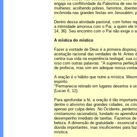
engaja na conflitividade da Palestina de seu 
mulheres; acolhendo pobres, famintos, doente
incômoda nas grandes festas em Jerusalém; pe
Dentro dessa atividade pastoral, com fortes r
a intimidade amorosa com o Pai, a quem ele t
14, 36). Seu encontro com o Pai não exige o a
A mística do místico
Fazer a vontade de Deus é a primeira disposiç
aceitação racional das verdades de fé. Antes 
centra sua vida na experiência teologal; sua 
isso com outras palavras: "A suprema perfeiçã
de profecia, mas sim em adequar nossa vontad
A oração é o hábito que nutre a mística. Mes
espírito.
"Permanecia retirado em lugares desertos e ora
(Lucas 6, 12).
Para aprofundar a fé, a oração é tão important
dentre o ativismo das grandes cidades, os cr
apenas por culpa deles. No Ocidente, perdemo
cristianismo racionalista, fundado no aprend
desempenho imediato de tarefas. Fazemos de 
beleza. A dimensão de gratuidade - essencial 
dúvida importantes, mas insuficientes para fa
mística.