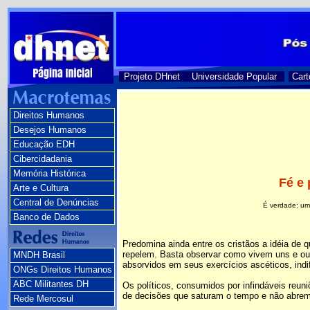
Projeto DHnet
Universidade Popular
Cart
Direitos Humanos
Desejos Humanos
Educação EDH
Cibercidadania
Memória Histórica
Fé e 
Arte e Cultura
Central de Denúncias
É verdade: uma
Banco de Dados
Predomina ainda entre os cristãos a idéia de
repelem. Basta observar como vivem uns e out
MNDH Brasil
absorvidos em seus exercícios ascéticos, indi
ONGs Direitos Humanos
ABC Militantes DH
Os políticos, consumidos por infindáveis reuni
de decisões que saturam o tempo e não abrem 
Rede Mercosul