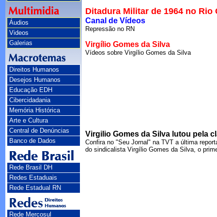
Ditadura Militar de 1964 no Rio
Canal de Vídeos
Áudios
Repressão no RN
Videos
Galerias
Virgílio Gomes da Silva
Vídeos sobre Virgílio Gomes da Silva
Direitos Humanos
Desejos Humanos
Educação EDH
Cibercidadania
Memória Histórica
Arte e Cultura
Central de Denúncias
Virgilio Gomes da Silva lutou pela c
Banco de Dados
Confira no "Seu Jornal" na TVT a última report
do sindicalista Virgílio Gomes da Silva, o prime
Rede Brasil DH
Redes Estaduais
Rede Estadual RN
Rede Mercosul