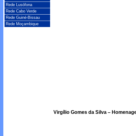
Rede Lusófona
Rede Cabo Verde
Rede Guiné-Bissau
Rede Moçambique
Virgílio Gomes da Silva – Homenag