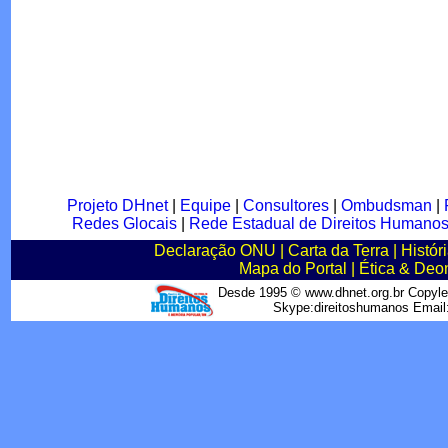
Projeto DHnet
|
Equipe
|
Consultores
|
Ombudsman
|
Redes Glocais
|
Rede Estadual de Direitos Humano
Declaração ONU
|
Carta da Terra
|
Histór
Mapa do Portal
|
Ética & Deo
Desde 1995 © www.dhnet.org.br Copyle
Skype:direitoshumanos Emai