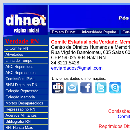
Projeto DHnet
Universidade Popular
Cart
Comitê Estadual pela Verdade, Memó
Centro de Direitos Humanos e Memó
O Comitê RN
Rua Vigário Bartolomeu, 635 Salas 6
Atividades
CEP 59.025-904 Natal RN
Linha do Tempo
84 3211.5428
ABC Reprimidos
enviardados@gmail.com
ABC Repressores
Envie-nos dados e informações:
Comissões IPMs
BNM Digital no RN
Coleção Repressão
Coleção Memória
Mortos Desaparecidos
Repressão no RN
Comissões
Acervos Militantes
Comit
Bibliografia RN
Reprimidos Dit
RN: Nunca Mais