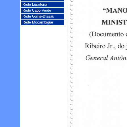
Rede Lusófona
Rede Cabo Verde
Rede Guiné-Bissau
Rede Moçambique