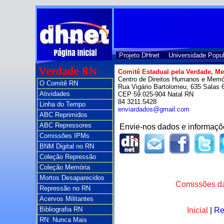
Projeto DHnet
Universidade Popul
Comitê Estadual pela Verdade, Me
Centro de Direitos Humanos e Mem
O Comitê RN
Rua Vigário Bartolomeu, 635 Salas 
Atividades
CEP 59.025-904 Natal RN
84 3211.5428
Linha do Tempo
enviardados@gmail.com
ABC Reprimidos
ABC Repressores
Envie-nos dados e informaçõ
Comissões IPMs
BNM Digital no RN
Coleção Repressão
Coleção Memória
Mortos Desaparecidos
Comissões da
Repressão no RN
Acervos Militantes
Bibliografia RN
Inicial
|
Re
RN: Nunca Mais