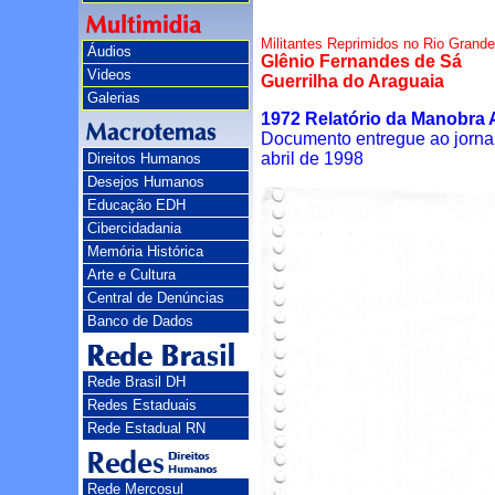
Militantes Reprimidos no Rio Grande
Áudios
Glênio Fernandes de Sá
Videos
Guerrilha do Araguaia
Galerias
1972 Relatório da Manobra 
Documento entregue ao jornali
abril de 1998
Direitos Humanos
Desejos Humanos
Educação EDH
Cibercidadania
Memória Histórica
Arte e Cultura
Central de Denúncias
Banco de Dados
Rede Brasil DH
Redes Estaduais
Rede Estadual RN
Rede Mercosul