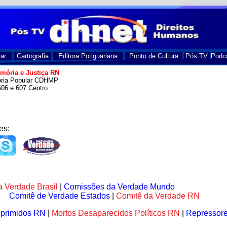
ar
Cartografia
Editora Potiguariana
Ponto de Cultura
Pós TV
Podc
mória e Justiça RN
ória Popular CDHMP
606 e 607 Centro
es:
 Verdade Brasil
|
Comissões da Verdade Mundo
Comitê de Verdade Estados
|
Comitê da Verdade RN
primidos RN
|
Mortos Desaparecidos Políticos RN
|
Repressor