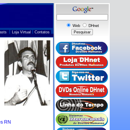
Web
DHnet
asts
Loja Virtual
Contatos
es RN