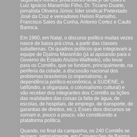
Luiz Ignácio Maranhão Filho, Dr. Ticiano Duarte,
jornalista Oliveira Júnior, líder sindical Pretextado
José da Cruz e vereadores Helion Ramalho,
Francisco Sales da Cunha, Antonio Cortez e Caubi
Barroca.
Em 1960, em Natal, o discurso político muitas vezes
nasce de baixa prá cima, a partir das classes
subalternas. Os quadros políticos que integravam a
equipe de Djalma Maranhão (já aí apoiando para o
Governo do Estado Aluízio-Walfredo), vão levar
para os Comitês, que se fundam, principalmente, na
periferia da cidade, a discussão nacional dos
problemas brasileiros (o imperialismo, a
dependência político-econômica, a SUDENE, o
latifúndio, a oligarquia, o colonialismo cultural) e
vão receber dos integrantes dos Comitês as lições
das realidades das coisas (a falta de água, de
escolas, de hospitais, de emprego, de transporte, de
garantias de direitos, etc.). Esses dois discursos se
somam e, pouco a pouco, vão constituindo a
plataforma política.
Quando, no final da campanha, os 240 Comitês se
reúnem, setorialmente, em Convenções de Bairros,