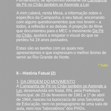
Pernambuco, se aproximou bastante da
Campanha
de Pé no Chão também se Aprende a Ler
.
A mim caberá, nesta Mesa, a informação sobre o
específico da Campanha, o seu fatual, encerrando
com alguns questionamentos que nos levem – a
todos, a reflexão e ao debate. A projeção do filme
que documentou para o MEC o movimento
De Pé
no Chão
, ajudará a resgatar o visual do que se
perdeu há 19 anos passados.
Estas são as tarefas com as quais nos
apresentamos e que expressam o melhor ânimo de
servir ao Rio Grande do Norte.
^ Subir
II – História Fatual (2)
1.
DA ORIGEM DO MOVIMENTO
A
Campanha de Pé no Chão também se Aprende a
Ler
, desenvolvida em Natal, RN, pela Prefeitura
Municipal, de 23 de fevereiro de 1961 a 1º de abril
de 1964, nasceu na burocracia de uma Secretaria
de Educação, nem no pedagogismo de uma sala de
aula, nem nos “laboratórios” dos PHDs.