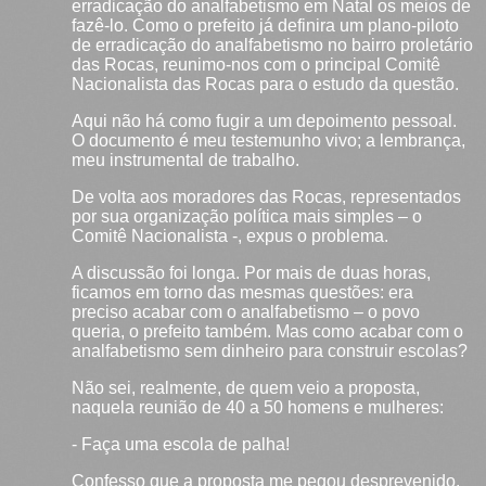
erradicação do analfabetismo em Natal os meios de
fazê-lo. Como o prefeito já definira um plano-piloto
de erradicação do analfabetismo no bairro proletário
das Rocas, reunimo-nos com o principal Comitê
Nacionalista das Rocas para o estudo da questão.
Aqui não há como fugir a um depoimento pessoal.
O documento é meu testemunho vivo; a lembrança,
meu instrumental de trabalho.
De volta aos moradores das Rocas, representados
por sua organização política mais simples – o
Comitê Nacionalista -, expus o problema.
A discussão foi longa. Por mais de duas horas,
ficamos em torno das mesmas questões: era
preciso acabar com o analfabetismo – o povo
queria, o prefeito também. Mas como acabar com o
analfabetismo sem dinheiro para construir escolas?
Não sei, realmente, de quem veio a proposta,
naquela reunião de 40 a 50 homens e mulheres:
- Faça uma escola de palha!
Confesso que a proposta me pegou desprevenido.