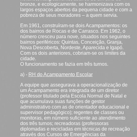
bronze, e ecologicamente, se harmonizava com os
largos espaços abertos da pequena cidade e com a
pobreza de seus moradores – a quem servia.
Em 1961, construíram-se dois Acampamentos: os
dos bairros de Rocas e de Carrasco. Em 1962, o
número cresceu para nove, situados nos seguintes
bairros periféricos: Quintas, Conceição, Granja,
Nova Descoberta, Nordeste, Aparecida e Igapó.
Com os dois anteriores, cobriam-se os limites da
cidade.
O funcionamento se fazia em três turnos.
a) -
RH do Acampamento Escolar
A equipe que assegurava a operacionalização de
um Acampamento era integrada de um diretor
(professor titulado pela Escola Normal de Natal e
que acumulava suas funções de gestor
administrativo com as de orientador educacional e
supervisor pedagógico); regentes de classes ou
monitoras, em número suficiente ao atendimento
dos três turnos; recreadoras (professoras
diplomadas e recicladas em técnicas de recreação
através dos Cursos de Emergências da