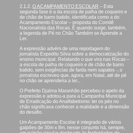
2.1.2.
O ACAMPAMENTO ESCOLAR
– Esta
segunda fase é a da escola de palha de coqueiro e
de chão de barro batido, identificada como a do
Acampamento Escolar – proposta do Comitê
Nacionalista das Rocas. É quando surge, também,
a legenda de Pé no Chão Também se Aprende a
Ler.
A expressão advém de uma reportagem do
jornalista Expedito Silva sobre a democratização do
ensino municipal. Relatando o que vira nas Rocas –
a escola de palha de coqueiro e de chão de barro
batido, sem exigências de farda nem sapatos -, o
jornalista escreveu que, agora, em Natal, até de pé
no chão se aprenderia a ler...
O Prefeito Djalma Maranhão percebeu o apelo da
expressão e adotou-a para a Campanha Municipal
de Erradicação do Analfabetismo: ter os pés no
chão significava conhecer a realidade e a dimensão
do desafio.
Um Acampamento Escolar é integrado de vários
galpões de 30m x 8m. nesse conjunto há, sempre,
um galpão circular destinado às festividades do