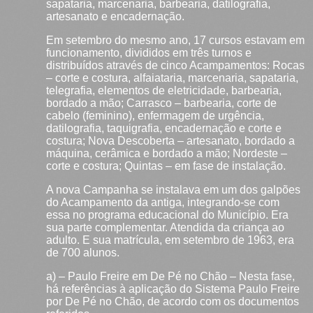
sapataria, marcenaria, barbearia, datilografia,
artesanato e encadernação.
Em setembro do mesmo ano, 17 cursos estavam em
funcionamento, divididos em três turnos e
distribuídos através de cinco Acampamentos: Rocas
– corte e costura, alfaiataria, marcenaria, sapataria,
telegrafia, elementos de eletricidade, barbearia,
bordado a mão; Carrasco – barbearia, corte de
cabelo (feminino), enfermagem de urgência,
datilografia, taquigrafia, encadernação e corte e
costura; Nova Descoberta – artesanato, bordado a
máquina, cerâmica e bordado a mão; Nordeste –
corte e costura; Quintas – em fase de instalação.
A nova Campanha se instalava em um dos galpões
do Acampamento da antiga, integrando-se com
essa no programa educacional do Município. Era
sua parte complementar. Atendida da criança ao
adulto. E sua matrícula, em setembro de 1963, era
de 700 alunos.
a) – Paulo Freire em De Pé no Chão – Nesta fase,
há referências à aplicação do Sistema Paulo Freire
por De Pé no Chão, de acordo com os documentos