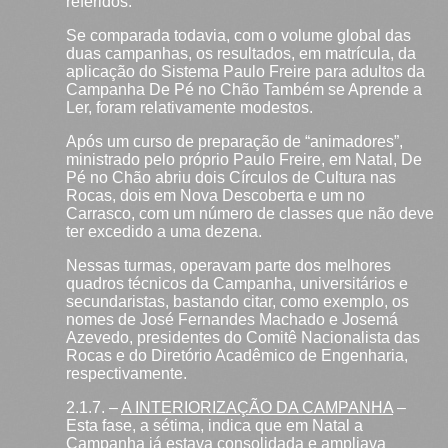
referidos.
Se comparada todavia, com o volume global das
duas campanhas, os resultados, em matrícula, da
aplicação do Sistema Paulo Freire para adultos da
Campanha De Pé no Chão Também se Aprende a
Ler, foram relativamente modestos.
Após um curso de preparação de “animadores”,
ministrado pelo próprio Paulo Freire, em Natal, De
Pé no Chão abriu dois Círculos de Cultura nas
Rocas, dois em Nova Descoberta e um no
Carrasco, com um número de classes que não deve
ter excedido a uma dezena.
Nessas turmas, operavam parte dos melhores
quadros técnicos da Campanha, universitários e
secundaristas, bastando citar, como exemplo, os
nomes de José Fernandes Machado e Josemá
Azevedo, presidentes do Comitê Nacionalista das
Rocas e do Diretório Acadêmico de Engenharia,
respectivamente.
2.1.7. –
A INTERIORIZAÇÃO DA CAMPANHA
–
Esta fase, a sétima, indica que em Natal a
Campanha já estava consolidada e ampliava