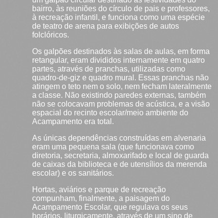
bairro, às reuniões do círculo de pais e professores,
à recreação infantil, e funciona como uma espécie
de teatro de arena para exibições de autos
folclóricos.
Os galpões destinados às salas de aulas, em forma
retangular, eram divididos internamente em quatro
partes, através de pranchas, utilizadas como
quadro-de-giz e quadro mural. Essas pranchas não
atingem o teto nem o solo, nem fecham lateralmente
a classe. Não existindo paredes externas, também
não se colocavam problemas de acústica, e a visão
espacial do recinto escolar/meio ambiente do
Acampamento era total.
As únicas dependências construídas em alvenaria
eram uma pequena sala (que funcionava como
diretoria, secretaria, almoxarifado e local de guarda
de caixas da biblioteca e de utensílios da merenda
escolar) e os sanitários.
Hortas, aviários e parque de recreação
compunham, finalmente, a paisagem do
Acampamento Escolar, que regulava os seus
horários, liturgicamente, através de um sino de