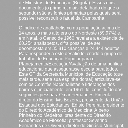
de Ministros de Educação (Bogotá). Esses dois
documentos (o primeiro, mais detalhado do que o
segundo) são as fontes primárias pelas quais será
possível reconstruir o fatual da Campanha.
O índice de analfabetismo na população acima de
14 anos, o mais alto era o do Nordeste (59,97%) e,
em Natal, o Censo de 1960 revelara a existência de
60.254 analfabetos, cifra possível de ser
decomposta em 35.810 crianças e 24.444 adultos.
Para responder a este desafio foi criado o grupo de
trabalho de Educação Popular para o
Planejamento/Execução/Avaliação de uma política
educacional que assegurasse escola para todos.
Este GT da Secretaria Municipal de Educação (que
mais tarde, seria sua espinha dorsal) articulava-se
com os Comitês Nacionalistas e lideranças dos
bairros e, inicialmente, em 1961, foi constituído das
seguintes pessoas: Omar Fernandes Pimenta,
diretor do Ensino; Ivis Bezerra, presidente da União
Estadual dos Estudantes; Edísio Pereira, presidente
do Diretório Acadêmico de Medicina; Alberto
Pinheiro do Medeiros, presidente do Diretório
Acadêmico de Filosofia; professor Severino
Fernandes de Oliveira; diretor do Ginásio Municipal;