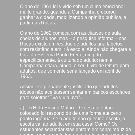
O ano de 1961 foi vivido sob um clima emocional
muito grande, quando a Campanha procurou
ganhar a cidade, mobilizando a opinião publica, a
partir das Rocas.
O ano de 1962 começa com as classes de aula
cheias de alunos, mas – a pesquisa informa – nas
Rocas existe um resíduo de adultos analfabetos
com resistência em ir à escola. Ainda não chegara a
hora do Sistema Paulo Freire, dirigido,
especificamente, à cultura do adulto; nem a
Campanha criara, ainda, o seu Livro de leitura para
adultos, que somente seria lançado em abril de
1963.
Assim, era plenamente justificado que adultos
idosos não aceitassem sentar em bancos escolares
para soletrar “Eva viu a uva”...
a) –
RH do Ensino Mútuo
– O desafio então
colocado foi respondido de uma forma até certo
ponto ingênua: se o adulto não quer ir à escola, a
escola vai ao adulto, em sua casa! Como? Os
estudantes secundaristas entram em cena: reduzida
equipe, previamente treinada, professores-meninos-