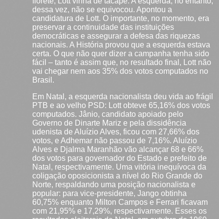
florete, Lott vinha de tacape. A esquerda, no entanto,
dessa vez, não se equivocou. Apontou a
candidatura de Lott. O importante, no momento, era
preservar a continuidade das instituições
democráticas e assegurar a defesa das riquezas
nacionais. A História provou que a esquerda estava
certa. O que não quer dizer a campanha tenha sido
fácil – tanto é assim que, no resultado final, Lott não
vai chegar nem aos 35% dos votos computados no
Brasil.
Em Natal, a esquerda nacionalista deu vida ao frágil
PTB e ao velho PSD: Lott obteve 65,16% dos votos
computados. Jânio, candidato apoiado pelo
Governo de Dinarte Mariz e pela dissidência
udenista de Aluízio Alves, ficou com 27,66% dos
votos, e Adhemar não passou de 7,16%. Aluízio
Alves e Djalma Maranhão vão alcançar 68 e 66%
dos votos para governador do Estado e prefeito de
Natal, respectivamente. Uma vitória inequívoca da
coligação oposicionista a nível do Rio Grande do
Norte, respaldando uma posição nacionalista e
popular: para vice-presidente, Jango obtinha
60,75% enquanto Milton Campos e Ferrari ficavam
com 21,95% e 17,29%, respectivamente. Esses os