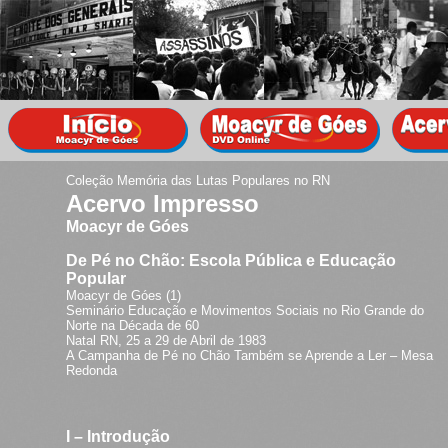
Coleção Memória das Lutas Populares no RN
Acervo Impresso
Moacyr de Góes
De Pé no Chão: Escola Pública e Educação
Popular
Moacyr de Góes (1)
Seminário Educação e Movimentos Sociais no Rio Grande do
Norte na Década de 60
Natal RN, 25 a 29 de Abril de 1983
A Campanha de Pé no Chão Também se Aprende a Ler – Mesa
Redonda
I – Introdução