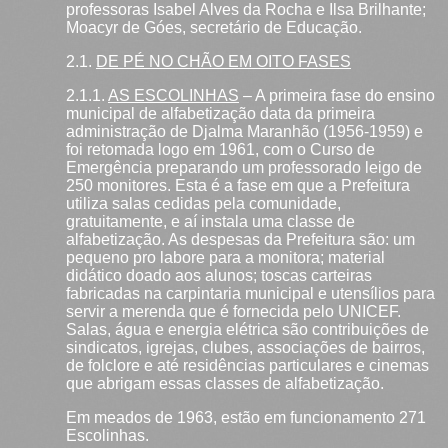
professoras Isabel Alves da Rocha e Ilsa Brilhante;
Moacyr de Góes, secretário de Educação.
2.1.
DE PÉ NO CHÃO EM OITO FASES
2.1.1.
AS ESCOLINHAS
– A primeira fase do ensino
municipal de alfabetização data da primeira
administração de Djalma Maranhão (1956-1959) e
foi retomada logo em 1961, com o Curso de
Emergência preparando um professorado leigo de
250 monitores. Esta é a fase em que a Prefeitura
utiliza salas cedidas pela comunidade,
gratuitamente, e aí instala uma classe de
alfabetização. As despesas da Prefeitura são: um
pequeno pro labore para a monitora; material
didático doado aos alunos; toscas carteiras
fabricadas na carpintaria municipal e utensílios para
servir a merenda que é fornecida pelo UNICEF.
Salas, água e energia elétrica são contribuições de
sindicatos, igrejas, clubes, associações de bairros,
de folclore e até residências particulares e cinemas
que abrigam essas classes de alfabetização.
Em meados de 1963, estão em funcionamento 271
Escolinhas.