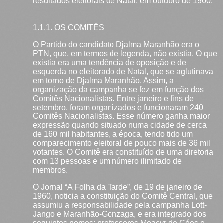
resultados eleitorais de Natal, em outubro de 1960.
1.1.1.
OS COMITÊS
O Partido do candidato Djalma Maranhão era o
PTN, que, em termos de legenda, não existia. O que
existia era uma tendência de oposição e de
esquerda no eleitorado de Natal, que se aglutinava
em torno de Djalma Maranhão. Assim, a
organização da campanha se fez em função dos
Comitês Nacionalistas. Entre janeiro e fins de
setembro, foram organizados e funcionaram 240
Comitês Nacionalistas. Esse número ganha maior
expressão quando situado numa cidade de cerca
de 160 mil habitantes, a época, tendo tido um
comparecimento eleitoral de pouco mais de 36 mil
votantes. O Comitê era constituído de uma diretoria
com 13 pessoas e um número ilimitado de
membros.
O Jornal “A Folha da Tarde”, de 19 de janeiro de
1960, noticia a constituição do Comitê Central, que
assumiu a responsabilidade pela campanha Lott-
Jango e Maranhão-Gonzaga, e era integrado dos
seguintes nomes: professores Moacyr de Góes e