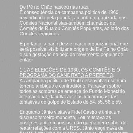
De Pé no Chão
nasceu nas ruas.
É conseqüência da campanha política de 1960,
reivindicada pela população pobre organizada nos
Comitês Nacionalistas-também chamados de
Comitês de Rua ou Comitês Populares, ao lado dos
Comitês femininos.
É portanto, a partir desse marco organizacional que
será possível visibilizar a origem de
De Pé no Chão
e sua gestação no bojo do movimento popular de
então.
1.1
AS ELEIÇÕES DE 1960, OS COMITÊS E O
PROGRAMA DO CANDITATO A PREFEITO
.
A campanha política de 1960 desenvolveu-se num
terreno ambíguo e contraditório. Pairavam sobre
todos as sombras da ameaça do Fundo Monetário
Internacional, da inflação e as lembranças das
tentativas de golpe de Estado de 54, 55, 56 e 59.
Enquanto Jânio visitava Fidel Castro e tinha um
discurso terceiro-mundista, Lott reiterava as
posições anticomunistas; não queria nem saber de
reatar relações com a URSS. Jânio esgrimava de