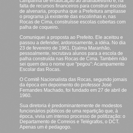
campanha de erradicação ao analfabetismo e, na
falta de recursos financeiros para construir escolas
de alvenaria, propunha que a Prefeitura ampliasse
o programa já existente das escolinhas e, nas
Rocas de Cima, construísse escolas cobertas com
palha de coqueiro.
Comuniquei a proposta ao Prefeito. Ele aceitou e
passou a defender, ardorosamente, a idéia. No dia
23 de fevereiro de 1961, Djalma Maranhão,
pessoalmente, recrutava alunos para a escola de
palha construída nas Rocas de Cima. Também não
sei quem deu o nome que “pegou”: Acampamento
Escolar das Rocas.
O Comitê Nacionalista das Rocas, segundo jornais
da época em depoimento do professor José
Fernandes Machado, foi fundado em 27 de abril de
1960.
Sua diretoria é predominantemente de modestos
funcionários públicos de uma repartição que, à
época, vivia um intenso processo de politização: o
Departamento de Correios e Telégrafos, o DCT.
Apenas um é pedagogo.