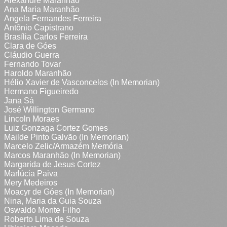
Alexandre Maranhão
Ana Maria Maranhão
Angela Fernandes Ferreira
Antônio Capistrano
Brasília Carlos Ferreira
Clara de Góes
Cláudio Guerra
Fernando Tovar
Haroldo Maranhão
Hélio Xavier de Vasconcelos (In Memorian)
Hermano Figueiredo
Jana Sá
José Willington Germano
Lincoln Moraes
Luiz Gonzaga Cortez Gomes
Mailde Pinto Galvão (In Memorian)
Marcelo Zelic/Armazém Memória
Marcos Maranhão (In Memorian)
Margarida de Jesus Cortez
Marlúcia Paiva
Mery Medeiros
Moacyr de Góes (In Memorian)
Nina, Maria da Guia Souza
Oswaldo Monte Filho
Roberto Lima de Souza