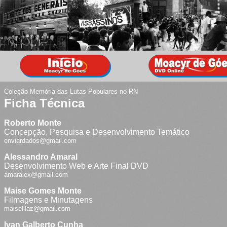
Coleção Memória das Lutas Populares no RN
Ficha Técnica
Roberto Monte
Concepção, Pesquisa e Desenvolvimento Temático
enviardados@gmail.com
Alessandro Amaral
Desenvolvimento Web e Arte Final DVD
amaralex@gmail.com
Maise Gomes Monte
Filmagens e Minutagens
maiselilaz@gmail.com
Ivan Galberto Cunha