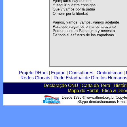
Ejemplares hay que ser
Y seguir nuestra consigna
Que vivamos por la patria
O morir por la libertad
Vamos, vamos, vamos, vamos adelante
Para que salgamos en la lucha avante
Porque nuestra Patria grita y necesita
De todo el esfuerzo de los zapatistas
Projeto DHnet
|
Equipe
|
Consultores
|
Ombudsman
|
Redes Glocais
|
Rede Estadual de Direitos Humano
Declaração ONU
|
Carta da Terra
|
Histór
Mapa do Portal
|
Ética & Deo
Desde 1995 © www.dhnet.org.br Copyle
Skype:direitoshumanos Emai