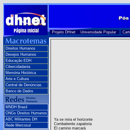
Projeto DHnet
Universidade Popular
Cart
Direitos Humanos
Desejos Humanos
Educação EDH
Cibercidadania
Memória Histórica
Arte e Cultura
Central de Denúncias
Banco de Dados
MNDH Brasil
ONGs Direitos Humanos
ABC Militantes DH
Ya se mira el horizonte
Combatiente zapatista
Rede Mercosul
El camino marcará