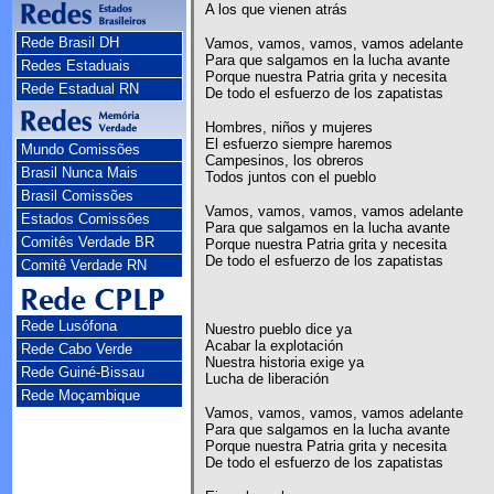
A los que vienen atrás
Rede Brasil DH
Vamos, vamos, vamos, vamos adelante
Para que salgamos en la lucha avante
Redes Estaduais
Porque nuestra Patria grita y necesita
Rede Estadual RN
De todo el esfuerzo de los zapatistas
Hombres, niños y mujeres
El esfuerzo siempre haremos
Mundo Comissões
Campesinos, los obreros
Brasil Nunca Mais
Todos juntos con el pueblo
Brasil Comissões
Vamos, vamos, vamos, vamos adelante
Estados Comissões
Para que salgamos en la lucha avante
Comitês Verdade BR
Porque nuestra Patria grita y necesita
De todo el esfuerzo de los zapatistas
Comitê Verdade RN
Rede Lusófona
Nuestro pueblo dice ya
Acabar la explotación
Rede Cabo Verde
Nuestra historia exige ya
Rede Guiné-Bissau
Lucha de liberación
Rede Moçambique
Vamos, vamos, vamos, vamos adelante
Para que salgamos en la lucha avante
Porque nuestra Patria grita y necesita
De todo el esfuerzo de los zapatistas