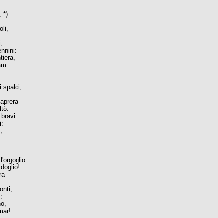
, *)
oli,
i,
nnini:
tiera,
iam.
i spaldi,
Caprera-
ltò.
 bravi
i:
,
l'orgoglio
idoglio!
ra
onti,
:
no,
 mar!