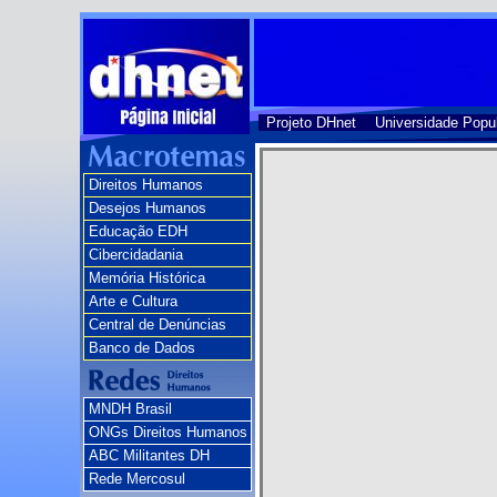
Projeto DHnet
Universidade Popu
Direitos Humanos
Desejos Humanos
Educação EDH
Cibercidadania
Memória Histórica
Arte e Cultura
Central de Denúncias
Banco de Dados
MNDH Brasil
ONGs Direitos Humanos
ABC Militantes DH
Rede Mercosul