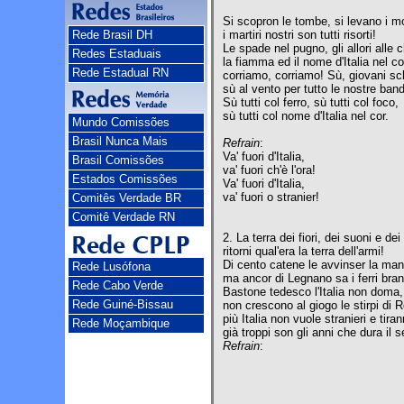
Si scopron le tombe, si levano i mo
Rede Brasil DH
i martiri nostri son tutti risorti!
Le spade nel pugno, gli allori alle 
Redes Estaduais
la fiamma ed il nome d'Italia nel co
Rede Estadual RN
corriamo, corriamo! Sù, giovani sc
sù al vento per tutto le nostre band
Sù tutti col ferro, sù tutti col foco,
sù tutti col nome d'Italia nel cor.
Mundo Comissões
Brasil Nunca Mais
Refrain
:
Va' fuori d'Italia,
Brasil Comissões
va' fuori ch'è l'ora!
Estados Comissões
Va' fuori d'Italia,
va' fuori o stranier!
Comitês Verdade BR
Comitê Verdade RN
2. La terra dei fiori, dei suoni e de
ritorni qual'era la terra dell'armi!
Di cento catene le avvinser la man
Rede Lusófona
ma ancor di Legnano sa i ferri bran
Rede Cabo Verde
Bastone tedesco l'Italia non doma,
Rede Guiné-Bissau
non crescono al giogo le stirpi di 
più Italia non vuole stranieri e tiran
Rede Moçambique
già troppi son gli anni che dura il se
Refrain
: