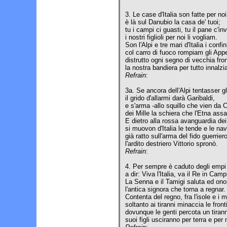
3. Le case d'Italia son fatte per noi
è là sul Danubio la casa de' tuoi;
tu i campi ci guasti, tu il pane c'inv
i nostri figlioli per noi li vogliam.
Son l'Alpi e tre mari d'Italia i confin
col carro di fuoco rompiam gli Appe
distrutto ogni segno di vecchia fron
la nostra bandiera per tutto innalz
Refrain
:
3a. Se ancora dell'Alpi tentasser gl
il grido d'allarmi darà Garibaldi,
e s'arma -allo squillo che vien da 
dei Mille la schiera che l'Etna assa
E dietro alla rossa avanguardia dei
si muovon d'Italia le tende e le nav
già ratto sull'arma del fido guerriero
l'ardito destriero Vittorio spronò.
Refrain
:
4. Per sempre è caduto degli empi 
a dir: Viva l'Italia, va il Re in Camp
La Senna e il Tamigi saluta ed ono
l'antica signora che torna a regnar.
Contenta del regno, fra l'isole e i m
soltanto ai tiranni minaccia le fronti
dovunque le genti percota un tiran
suoi figli usciranno per terra e per