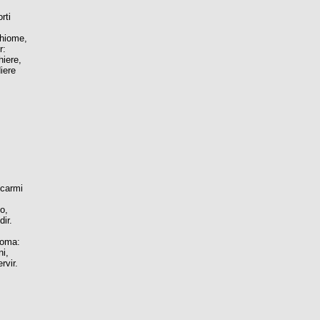
rti
chiome,
r:
hiere,
iere
i carmi
o,
dir.
Roma:
ni,
rvir.