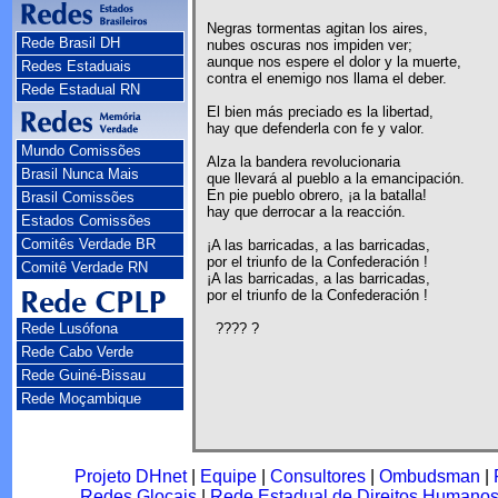
Negras tormentas agitan los aires,
Rede Brasil DH
nubes oscuras nos impiden ver;
aunque nos espere el dolor y la muerte,
Redes Estaduais
contra el enemigo nos llama el deber.
Rede Estadual RN
El bien más preciado es la libertad,
hay que defenderla con fe y valor.
Mundo Comissões
Alza la bandera revolucionaria
Brasil Nunca Mais
que llevará al pueblo a la emancipación.
En pie pueblo obrero, ¡a la batalla!
Brasil Comissões
hay que derrocar a la reacción.
Estados Comissões
Comitês Verdade BR
¡A las barricadas, a las barricadas,
por el triunfo de la Confederación !
Comitê Verdade RN
¡A las barricadas, a las barricadas,
por el triunfo de la Confederación !
Rede Lusófona
???? ?
Rede Cabo Verde
Rede Guiné-Bissau
Rede Moçambique
Projeto DHnet
|
Equipe
|
Consultores
|
Ombudsman
|
Redes Glocais
|
Rede Estadual de Direitos Humano