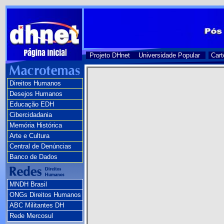
Projeto DHnet
Universidade Popular
Cart
Direitos Humanos
Desejos Humanos
Educação EDH
Cibercidadania
Memória Histórica
Arte e Cultura
Central de Denúncias
Banco de Dados
MNDH Brasil
ONGs Direitos Humanos
ABC Militantes DH
Rede Mercosul