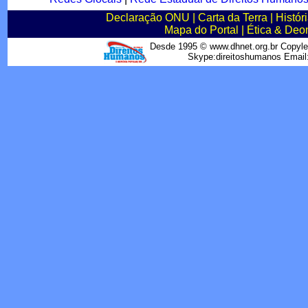
Declaração ONU
|
Carta da Terra
|
Histór
Mapa do Portal
|
Ética & Deo
Desde 1995 © www.dhnet.org.br Copyle
Skype:direitoshumanos Emai