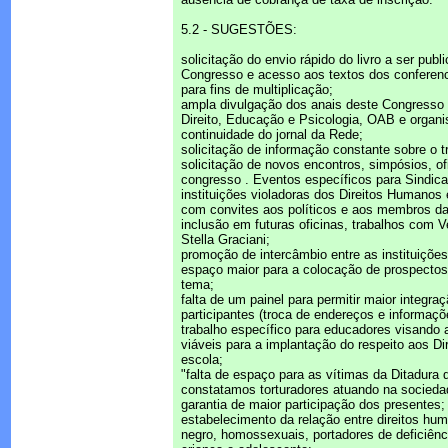
5.2 - SUGESTÕES:
solicitação do envio rápido do livro a ser publ
Congresso e acesso aos textos dos conferenci
para fins de multiplicação;
ampla divulgação dos anais deste Congresso
Direito, Educação e Psicologia, OAB e organi
continuidade do jornal da Rede;
solicitação de informação constante sobre o 
solicitação de novos encontros, simpósios, of
congresso . Eventos específicos para Sindica
instituições violadoras dos Direitos Humanos 
com convites aos políticos e aos membros da P
inclusão em futuras oficinas, trabalhos com 
Stella Graciani;
promoção de intercâmbio entre as instituições
espaço maior para a colocação de prospectos 
tema;
falta de um painel para permitir maior integra
participantes (troca de endereços e informaçõ
trabalho específico para educadores visando
viáveis para a implantação do respeito aos D
escola;
"falta de espaço para as vítimas da Ditadura
constatamos torturadores atuando na socieda
garantia de maior participação dos presentes;
estabelecimento da relação entre direitos h
negro, homossexuais, portadores de deficiênci