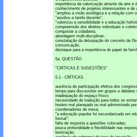
importância da valorização através da arte e 
conhecimento de projetos interessantes e de a
"ampliou a visão axiológica e a relação com o
"auxiliou a tarefa docente";
"valorizou a sensibilidade e a educação holís
compreensão dos direitos individuais e coleti
conquistar a cidadania;
abordagem multi-disciplinar;
constatação da deturpação do conceito de Di
comunicação;
destaque para a importância do papel da famí
5a. QUESTÃO
"CRÍTICAS E SUGESTÕES"
5.1 - CRÍTICAS:
ausência de participação efetiva dos congress
tempo para discussões em grupos e debates 
inadequação do espaço físico;
necessidade de tradução para todos os estran
horário mal planejado ou mal administrado por
coordenadores de mesa;
"a educação popular foi secundarizada em re
formal";
falta de resposta a questões colocadas;
pouca profundidade e flexibilidade nas expos
teorização;
ausência de cobrança de taxa de inscrição.