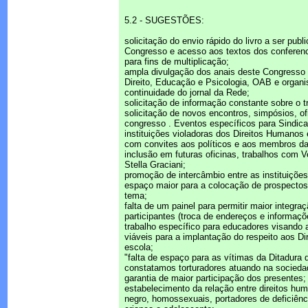
5.2 - SUGESTÕES:
solicitação do envio rápido do livro a ser publ
Congresso e acesso aos textos dos conferenci
para fins de multiplicação;
ampla divulgação dos anais deste Congresso
Direito, Educação e Psicologia, OAB e organi
continuidade do jornal da Rede;
solicitação de informação constante sobre o 
solicitação de novos encontros, simpósios, of
congresso . Eventos específicos para Sindica
instituições violadoras dos Direitos Humanos 
com convites aos políticos e aos membros da P
inclusão em futuras oficinas, trabalhos com 
Stella Graciani;
promoção de intercâmbio entre as instituições
espaço maior para a colocação de prospectos 
tema;
falta de um painel para permitir maior integra
participantes (troca de endereços e informaçõ
trabalho específico para educadores visando
viáveis para a implantação do respeito aos D
escola;
"falta de espaço para as vítimas da Ditadura
constatamos torturadores atuando na socieda
garantia de maior participação dos presentes;
estabelecimento da relação entre direitos h
negro, homossexuais, portadores de deficiênci