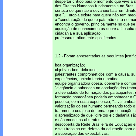
despertar crítico para o momento que vive a 
dos Direitos Humanos fundamentais no Brasil
certeza de que não é devaneio falar em direi
que "... utopia existe para quem não tem med
a "constatação de que o país não está no m
encontra o governo, principalmente no que se 
aquisição de conhecimentos sobre a filosofia
cidadania e sua aplicação.
professores altamente qualificados.
1.2 - Foram apresentadas as seguintes justifi
boa organização;
objetivos bem definidos;
palestrantes comprometidos com a causa, su
experiências, unindo teoria e prática;
equipe organizadora coesa, coerente e compe
"elegância e sabedoria na condução dos traba
a diversidade de formação dos participantes;
formação homogênea poderia empobrecer o C
pode-se, com essa experiência, "...vislumbrar
valorização do ser humano permeando todo o
tratamento corajoso do tema e preocupação 
o aprendizado de que "direitos e cidadania sã
e não conceitos abstratos;
descoberta da Rede Brasileira de Educação 
e seu trabalho em defesa da educação para 
a superação das expectativas;