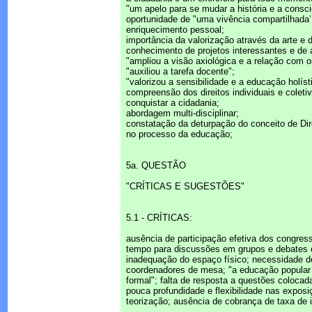
"um apelo para se mudar a história e a consci
oportunidade de "uma vivência compartilhada’
enriquecimento pessoal;
importância da valorização através da arte e 
conhecimento de projetos interessantes e de a
"ampliou a visão axiológica e a relação com o
"auxiliou a tarefa docente";
"valorizou a sensibilidade e a educação holís
compreensão dos direitos individuais e coleti
conquistar a cidadania;
abordagem multi-disciplinar;
constatação da deturpação do conceito de Di
no processo da educação;
5a. QUESTÃO
"CRÍTICAS E SUGESTÕES"
5.1 - CRÍTICAS:
ausência de participação efetiva dos congress
tempo para discussões em grupos e debates 
inadequação do espaço físico; necessidade de
coordenadores de mesa; "a educação popular
formal"; falta de resposta a questões colocad
pouca profundidade e flexibilidade nas expos
teorização; ausência de cobrança de taxa de i