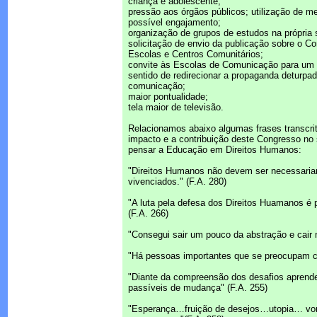
criança e adolescente;
pressão aos órgãos públicos; utilização de 
possível engajamento;
organização de grupos de estudos na própri
solicitação de envio da publicação sobre o C
Escolas e Centros Comunitários;
convite às Escolas de Comunicação para um t
sentido de redirecionar a propaganda deturpa
comunicação;
maior pontualidade;
tela maior de televisão.
Relacionamos abaixo algumas frases transcri
impacto e a contribuição deste Congresso no
pensar a Educação em Direitos Humanos:
"Direitos Humanos não devem ser necessaria
vivenciados." (F.A. 280)
"A luta pela defesa dos Direitos Huamanos é 
(F.A. 266)
"Consegui sair um pouco da abstração e cair 
"Há pessoas importantes que se preocupam c
"Diante da compreensão dos desafios aprende
passíveis de mudança" (F.A. 255)
"Esperança…fruição de desejos…utopia… vo