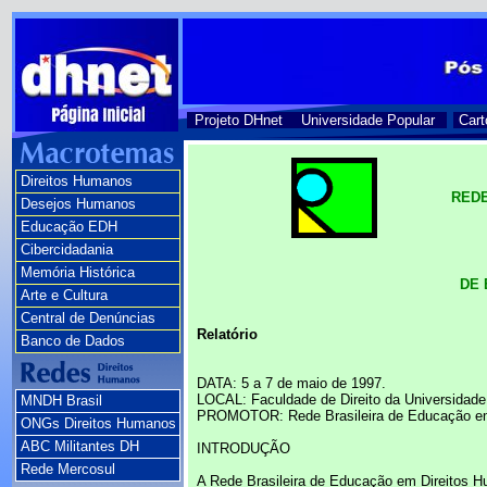
Projeto DHnet
Universidade Popular
Cart
Direitos Humanos
REDE
Desejos Humanos
Educação EDH
Cibercidadania
Memória Histórica
DE 
Arte e Cultura
Central de Denúncias
Relatório
Banco de Dados
DATA: 5 a 7 de maio de 1997.
LOCAL: Faculdade de Direito da Universidade
MNDH Brasil
PROMOTOR: Rede Brasileira de Educação em
ONGs Direitos Humanos
ABC Militantes DH
INTRODUÇÃO
Rede Mercosul
A Rede Brasileira de Educação em Direitos Hum