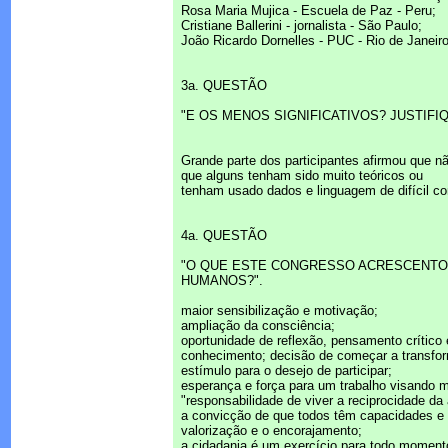
Rosa Maria Mujica - Escuela de Paz - Peru;
Cristiane Ballerini - jornalista - São Paulo;
João Ricardo Dornelles - PUC - Rio de Janeiro
3a. QUESTÃO
"E OS MENOS SIGNIFICATIVOS? JUSTIFIQ
Grande parte dos participantes afirmou que n
que alguns tenham sido muito teóricos ou
tenham usado dados e linguagem de difícil c
4a. QUESTÃO
"O QUE ESTE CONGRESSO ACRESCENTOU
HUMANOS?".
maior sensibilização e motivação;
ampliação da consciência;
oportunidade de reflexão, pensamento crítico
conhecimento; decisão de começar a transforma
estímulo para o desejo de participar;
esperança e força para um trabalho visando m
"responsabilidade de viver a reciprocidade da
a convicção de que todos têm capacidades e t
valorização e o encorajamento;
a cidadania é um exercício para todo moment