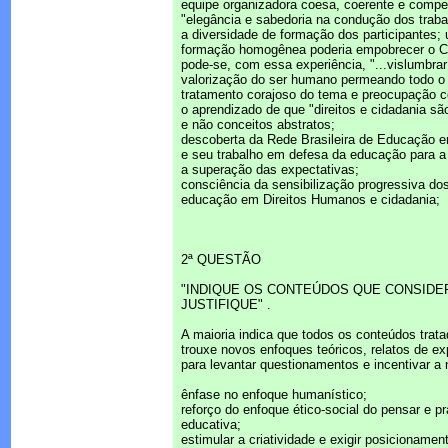
equipe organizadora coesa, coerente e compe
"elegância e sabedoria na condução dos traba
a diversidade de formação dos participantes;
formação homogênea poderia empobrecer o C
pode-se, com essa experiência, "...vislumbrar
valorização do ser humano permeando todo o
tratamento corajoso do tema e preocupação 
o aprendizado de que "direitos e cidadania sã
e não conceitos abstratos;
descoberta da Rede Brasileira de Educação 
e seu trabalho em defesa da educação para 
a superação das expectativas;
consciência da sensibilização progressiva dos
educação em Direitos Humanos e cidadania;
2ª QUESTÃO
"INDIQUE OS CONTEÚDOS QUE CONSIDER
JUSTIFIQUE" .
A maioria indica que todos os conteúdos trata
trouxe novos enfoques teóricos, relatos de ex
para levantar questionamentos e incentivar a
ênfase no enfoque humanístico;
reforço do enfoque ético-social do pensar e pr
educativa;
estimular a criatividade e exigir posicionamen