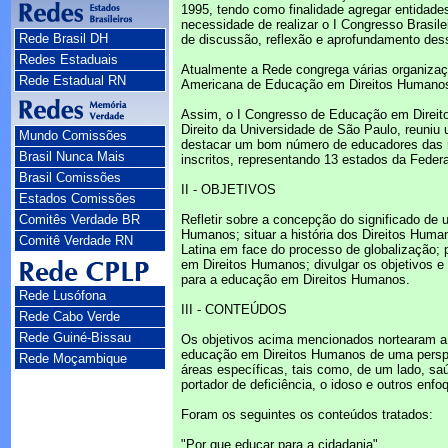
1995, tendo como finalidade agregar entidade
necessidade de realizar o I Congresso Brasil
Rede Brasil DH
de discussão, reflexão e aprofundamento des
Redes Estaduais
Atualmente a Rede congrega várias organizaç
Rede Estadual RN
Americana de Educação em Direitos Humanos
Assim, o I Congresso de Educação em Direito
Direito da Universidade de São Paulo, reuniu 
Mundo Comissões
destacar um bom número de educadores das red
Brasil Nunca Mais
inscritos, representando 13 estados da Feder
Brasil Comissões
II - OBJETIVOS
Estados Comissões
Comitês Verdade BR
Refletir sobre a concepção do significado de
Humanos; situar a história dos Direitos Huma
Comitê Verdade RN
Latina em face do processo de globalização; 
em Direitos Humanos; divulgar os objetivos e
para a educação em Direitos Humanos.
Rede Lusófona
III - CONTEÚDOS
Rede Cabo Verde
Rede Guiné-Bissau
Os objetivos acima mencionados nortearam a e
educação em Direitos Humanos de uma perspec
Rede Moçambique
áreas específicas, tais como, de um lado, saúd
portador de deficiência, o idoso e outros enf
Foram os seguintes os conteúdos tratados:
"Por que educar para a cidadania"