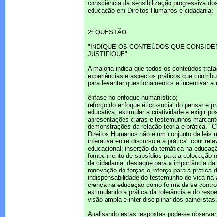
consciência da sensibilização progressiva dos
educação em Direitos Humanos e cidadania;
2ª QUESTÃO
"INDIQUE OS CONTEÚDOS QUE CONSIDER
JUSTIFIQUE" .
A maioria indica que todos os conteúdos trata
experiências e aspectos práticos que contrib
para levantar questionamentos e incentivar a
ênfase no enfoque humanístico;
reforço do enfoque ético-social do pensar e pr
educativa; estimular a criatividade e exigir p
apresentações claras e testemunhos marcant
demonstrações da relação teoria e prática. "
Direitos Humanos não é um conjunto de leis 
interativa entre discurso e a prática" com rel
educacional; inserção da temática na educaçã
fornecimento de subsídios para a colocação n
de cidadania; destaque para a importância da 
renovação de forças e reforço para a prática
indispensabilidade do testemunho de vida na 
crença na educação como forma de se control
estimulando a prática da tolerância e do respe
visão ampla e inter-disciplinar dos painelistas.
Analisando estas respostas pode-se observar