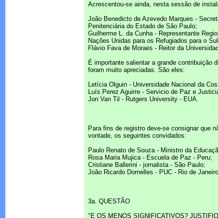
Acrescentou-se ainda, nesta sessão de insta
João Benedicto de Azevedo Marques - Secretá
Penitenciária do Estado de São Paulo;
Guilherme L. da Cunha - Representante Regio
Nações Unidas para os Refugiados para o Sul
Flávio Fava de Moraes - Reitor da Universida
É importante salientar a grande contribuição 
foram muito apreciadas. São eles:
Letícia Olguin - Universidade Nacional da Cos
Luís Perez Aguirre - Servicio de Paz e Justic
Jon Van Til - Rutgers University - EUA.
Para fins de registro deve-se consignar que 
vontade, os seguintes convidados:
Paulo Renato de Souza - Ministro da Educaçã
Rosa Maria Mujica - Escuela de Paz - Peru;
Cristiane Ballerini - jornalista - São Paulo;
João Ricardo Dornelles - PUC - Rio de Janeiro
3a. QUESTÃO
"E OS MENOS SIGNIFICATIVOS? JUSTIFIQ