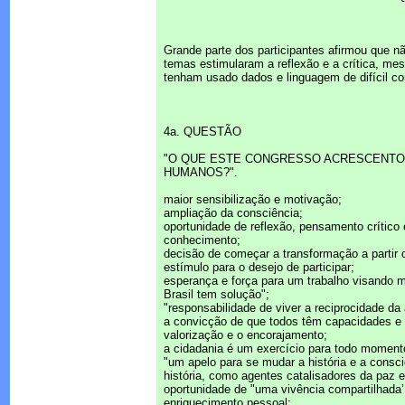
Grande parte dos participantes afirmou que n
temas estimularam a reflexão e a crítica, me
tenham usado dados e linguagem de difícil c
4a. QUESTÃO
"O QUE ESTE CONGRESSO ACRESCENTOU
HUMANOS?".
maior sensibilização e motivação;
ampliação da consciência;
oportunidade de reflexão, pensamento crítico
conhecimento;
decisão de começar a transformação a partir d
estímulo para o desejo de participar;
esperança e força para um trabalho visando 
Brasil tem solução";
"responsabilidade de viver a reciprocidade da
a convicção de que todos têm capacidades e t
valorização e o encorajamento;
a cidadania é um exercício para todo moment
"um apelo para se mudar a história e a consc
história, como agentes catalisadores da paz e
oportunidade de "uma vivência compartilhada’
enriquecimento pessoal;