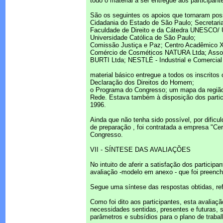
todo o material a ser entregue aos participan
São os seguintes os apoios que tornaram possí
Cidadania do Estado de São Paulo; Secretar
Faculdade de Direito e da Cátedra UNESCO/ U
Universidade Católica de São Paulo;
Comissão Justiça e Paz; Centro Acadêmico 
Comércio de Cosméticos NATURA Ltda; Associ
BURTI Ltda; NESTLÉ - Industrial e Comercial 
material básico entregue a todos os inscritos
Declaração dos Direitos do Homem;
o Programa do Congresso; um mapa da região 
Rede. Estava também à disposição dos partic
1996.
Ainda que não tenha sido possível, por dificul
de preparação , foi contratada a empresa "Cer
Congresso.
VII - SÍNTESE DAS AVALIAÇÕES
No intuito de aferir a satisfação dos partici
avaliação -modelo em anexo - que foi preenchid
Segue uma síntese das respostas obtidas, ref
Como foi dito aos participantes, esta avaliaçã
necessidades sentidas, presentes e futuras, 
parâmetros e subsídios para o plano de trabal