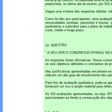
eficácia do mesmo, foi elaborada uma ficha d
preenchida, no último dia do evento, por 315 d
Segue uma síntese das respostas obtidas, ref
Como foi dito aos participantes, esta avaliaçã
necessidades sentidas, presentes e futuras, 
parâmetros e subsídios para o plano de traba
curto, médio e longo prazo.
1a. QUESTÃO
" A SEU VER O CONGRESSO ATINGIU SEU
As respostas foram afirmativas. Houve conse
os seis objetivos definidos e constantes do p
Nas justificativas apresentadas encontram-se 
indicam um alto grau de envolvimento dos par
Para fins de avaliação qualitativa, pode-se 
fornecem um rico e amplo material para refle
As 315 avaliações apresentadas, ou seja, 25%
posicionaram-se frente à consecução dos obje