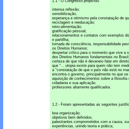
1.1 - O Congresso propiciou:
intensa reflexão;
sensibilização;
esperança e otimismo pela constatação de q
reciclagem e reeducação;
retro-alimentação;
gratificação pessoal;
relacionamentos e contatos com exemplos diá
e partillha;
tomada de consciência, responsabilidade pesso
os Direitos Humanos;
despertar crítico para o momento que vive a 
dos Direitos Humanos fundamentais no Brasil
certeza de que não é devaneio falar em direi
que "... utopia existe para quem não tem med
a "constatação de que o país não está no m
encontra o governo, principalmente no que se 
aquisição de conhecimentos sobre a filosofia
cidadania e sua aplicação.
professores altamente qualificados.
1.2 - Foram apresentadas as seguintes justifi
boa organização;
objetivos bem definidos;
palestrantes comprometidos com a causa, su
experiências, unindo teoria e prática;