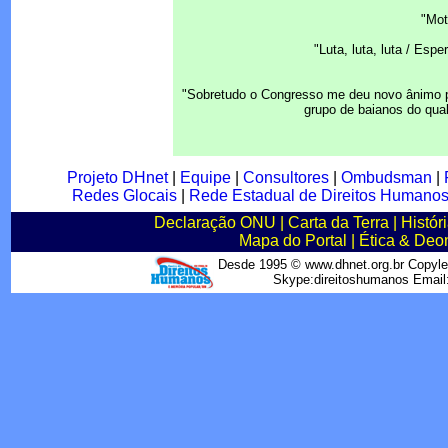
"Mot
"Luta, luta, luta / Es
"Sobretudo o Congresso me deu novo ânimo pa
grupo de baianos do qual
Projeto DHnet
|
Equipe
|
Consultores
|
Ombudsman
|
Redes Glocais
|
Rede Estadual de Direitos Humano
Declaração ONU
|
Carta da Terra
|
Histór
Mapa do Portal
|
Ética & Deo
Desde 1995 © www.dhnet.org.br Copyle
Skype:direitoshumanos Emai