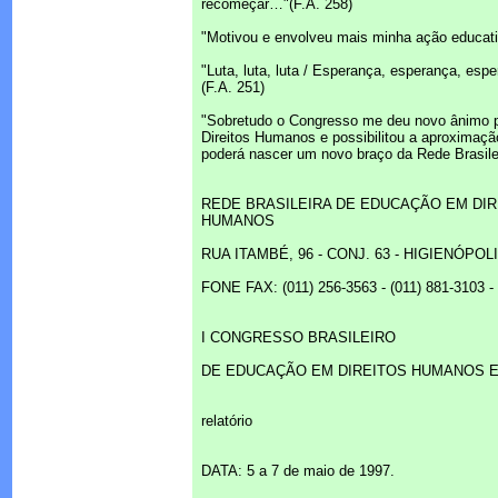
recomeçar…"(F.A. 258)
"Motivou e envolveu mais minha ação educati
"Luta, luta, luta / Esperança, esperança, esp
(F.A. 251)
"Sobretudo o Congresso me deu novo ânimo pa
Direitos Humanos e possibilitou a aproximaç
poderá nascer um novo braço da Rede Brasileir
REDE BRASILEIRA DE EDUCAÇÃO EM DIR
HUMANOS
RUA ITAMBÉ, 96 - CONJ. 63 - HIGIENÓPOLI
FONE FAX: (011) 256-3563 - (011) 881-3103 -
I CONGRESSO BRASILEIRO
DE EDUCAÇÃO EM DIREITOS HUMANOS E
relatório
DATA: 5 a 7 de maio de 1997.