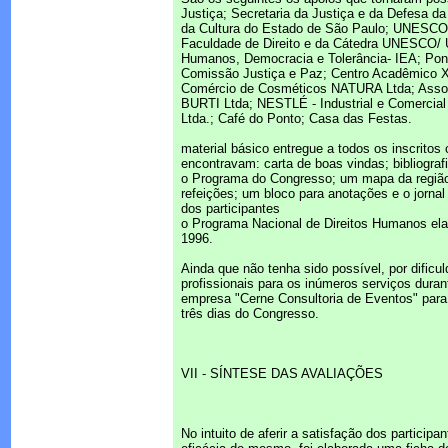
Justiça; Secretaria da Justiça e da Defesa d
da Cultura do Estado de São Paulo; UNESCO;
Faculdade de Direito e da Cátedra UNESCO/ 
Humanos, Democracia e Tolerância- IEA; Ponti
Comissão Justiça e Paz; Centro Acadêmico 
Comércio de Cosméticos NATURA Ltda; Associ
BURTI Ltda; NESTLÉ - Industrial e Comercial
Ltda.; Café do Ponto; Casa das Festas.
material básico entregue a todos os inscritos
encontravam: carta de boas vindas; bibliogra
o Programa do Congresso; um mapa da região
refeições; um bloco para anotações e o jorn
dos participantes
o Programa Nacional de Direitos Humanos ela
1996.
Ainda que não tenha sido possível, por dificul
profissionais para os inúmeros serviços duran
empresa "Cerne Consultoria de Eventos" para 
três dias do Congresso.
VII - SÍNTESE DAS AVALIAÇÕES
No intuito de aferir a satisfação dos partici