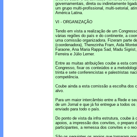
governamentais, direta ou indiretamente liga
um grupo multi-profissional, multi-setorial, a
América Latina.
VI - ORGANIZAÇÃO
Tendo em vista a realização de um Congresso 
várias regiões do país e do continente, a coo
uma comissão organizadora. Fizeram parte d
(coordenadora), Therezinha Fram, Aida Montei
Faraone, Ana Maria Rappa Sad, Madu Sigrist,
Ferreira e Júlio Lerner.
Entre as muitas atribuições coube a esta comi
Congresso, fixar os conteúdos e a metodologia
trinta e sete conferencistas e palestristas nac
competência.
Coube ainda a esta comissão a escolha dos c
alvo.
Para um maior intercâmbio entre a Rede e seus
de um Jornal e que já foi entregue a todos os
enviado para todo o país.
Do ponto de vista da infra estrutura, coube à 
apoios, a impressão dos convites, o preparo d
participantes, a remessa dos convites e o re
São os seguintes os apoios que tornaram poss