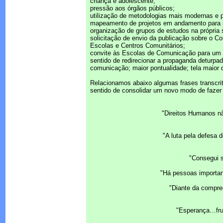
criança e adolescente;
pressão aos órgãos públicos;
utilização de metodologias mais modernas e pa
mapeamento de projetos em andamento para 
organização de grupos de estudos na própri
solicitação de envio da publicação sobre o C
Escolas e Centros Comunitários;
convite às Escolas de Comunicação para um t
sentido de redirecionar a propaganda deturpa
comunicação; maior pontualidade; tela maior d
Relacionamos abaixo algumas frases transcri
sentido de consolidar um novo modo de faze
"Direitos Humanos n
"A luta pela defesa
"Consegui s
"Há pessoas importan
"Diante da compre
"Esperança…fru