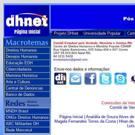
Projeto DHnet
Universidade Popular
Cart
Comitê Estadual pela Verdade, Memória e Justiça RN
Centro de Direitos Humanos e Memória Popular CDHMP
Direitos Humanos
Rua Vigário Bartolomeu, 635 Salas 606 e 607 Centro
CEP 59.025-904 Natal RN
Desejos Humanos
84 3211.5428
enviardados@gmail.com
Educação EDH
Cibercidadania
Envie-nos dados e informações:
Memória Histórica
Arte e Cultura
Central de Denúncias
Banco de Dados
Comissões da Verd
Comitê de Ver
MNDH Brasil
Página Inicial
|
Anatália de Souza Alves de
ONGs Direitos Humanos
Magela Fernandes Torres da Costa
|
Hiran de
ABC Militantes DH
Luís
Rede Mercosul