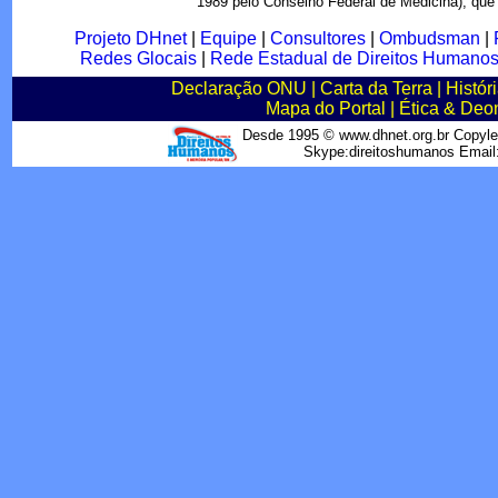
1989 pelo Conselho Federal de Medicina), que
Projeto DHnet
|
Equipe
|
Consultores
|
Ombudsman
|
Redes Glocais
|
Rede Estadual de Direitos Humano
Declaração ONU
|
Carta da Terra
|
Histór
Mapa do Portal
|
Ética & Deo
Desde 1995 © www.dhnet.org.br Copyle
Skype:direitoshumanos Emai