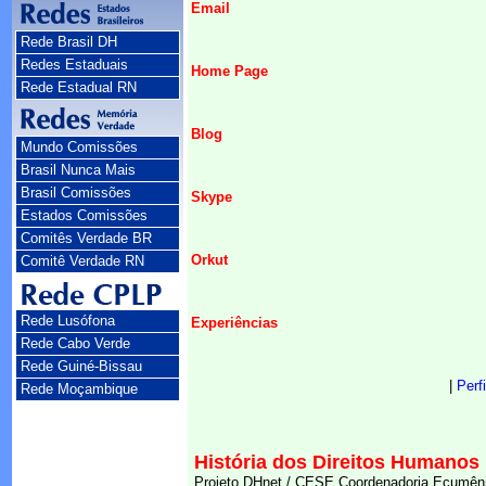
Email
Rede Brasil DH
Redes Estaduais
Home Page
Rede Estadual RN
Blog
Mundo Comissões
Brasil Nunca Mais
Brasil Comissões
Skype
Estados Comissões
Comitês Verdade BR
Orkut
Comitê Verdade RN
Rede Lusófona
Experiências
Rede Cabo Verde
Rede Guiné-Bissau
|
Perfi
Rede Moçambique
História dos Direitos Humanos 
Projeto DHnet / CESE Coordenadoria Ecumêni