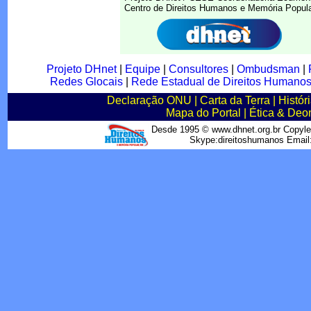
Centro de Direitos Humanos e Memória Popu
Projeto DHnet
|
Equipe
|
Consultores
|
Ombudsman
|
Redes Glocais
|
Rede Estadual de Direitos Humano
Declaração ONU
|
Carta da Terra
|
Histór
Mapa do Portal
|
Ética & Deo
Desde 1995 © www.dhnet.org.br Copyle
Skype:direitoshumanos Emai