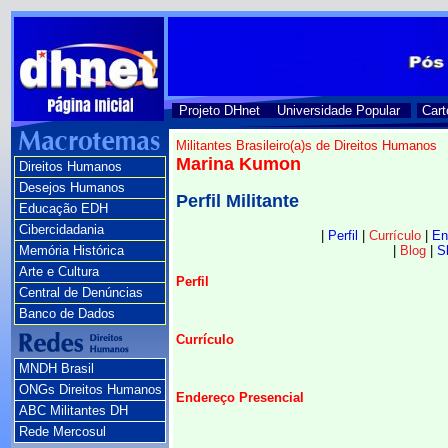
Projeto DHnet
Universidade Popular
Cart
Militantes Brasileiro(a)s de Direitos Humanos
Marina Kumon
Direitos Humanos
Desejos Humanos
Perfil Militante
Educação EDH
Cibercidadania
|
Perfil
|
Currículo
|
En
Memória Histórica
|
Blog
|
S
Arte e Cultura
Perfil
Central de Denúncias
Banco de Dados
Currículo
MNDH Brasil
ONGs Direitos Humanos
Endereço Presencial
ABC Militantes DH
Rede Mercosul