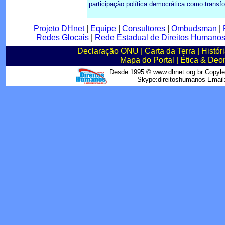
participação política democrática como transfor
Projeto DHnet
|
Equipe
|
Consultores
|
Ombudsman
|
Redes Glocais
|
Rede Estadual de Direitos Humano
Declaração ONU
|
Carta da Terra
|
Histór
Mapa do Portal
|
Ética & Deo
Desde 1995 © www.dhnet.org.br Copyle
Skype:direitoshumanos Emai