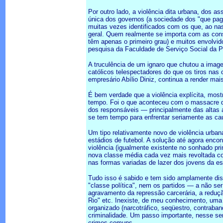
Por outro lado, a violência dita urbana, dos 
única dos governos (a sociedade dos "que pag
muitas vezes identificados com os que, ao nas
geral. Quem realmente se importa com as cons
têm apenas o primeiro grau) e muitos envolvi
pesquisa da Faculdade de Serviço Social da 
A truculência de um ignaro que chutou a imag
católicos telespectadores do que os tiros nas
empresário Abílio Diniz, continua a render ma
É bem verdade que a violência explícita, most
tempo. Foi o que aconteceu com o massacre da
dos responsáveis — principalmente das altas 
se tem tempo para enfrentar seriamente as ca
Um tipo relativamente novo de violência urban
estádios de futebol. A solução até agora enc
violência (igualmente existente no sonhado pri
nova classe média cada vez mais revoltada com
nas formas variadas de lazer dos jovens da es
Tudo isso é sabido e tem sido amplamente di
"classe política", nem os partidos — a não s
agravamento da repressão carcerária, a reduçã
Rio" etc. Inexiste, de meu conhecimento, uma v
organizado (narcotráfico, seqüestro, contraban
criminalidade. Um passo importante, nesse senti
crimes comuns.