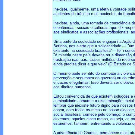
Inexiste, igualmente, uma efetiva vontade polí
acidentes de trânsito e os acidentes do trabalh
Inexiste, ainda, uma tomada de consciência d
econômicas, sociais e culturais; que diz resp
aos sindicatos e associações profissionais, a
Uma parte da sociedade se engajou na Ação da 
Betinho, nos alerta que a solidariedade — "um
existente na sociedade brasileira"— tem sério
"A miséria neste país deveria ter a dimensão 
frustração nas ruas. Esses milhões de recur
ainda precisa dizer a que veio" (O Estado de S
O mesmo pode ser dito do combate à violência,
prevenção e segurança do governo) ou da cri
eficazes e legítimas. Isso deveria ser o óbvio
aos direitos humanos.
Estou convencida de que existem soluções e d
criminalidade comum e a discriminação social 
lembrar que inexiste futuro digno para nossos
cobrar, com todos os meios ao nosso alcance, 
social brasileira, comece pelo começo: o cu
devemos, aquelas cinco metas, ou seja, os pr
estaremos, também, enfrentando a violência q
A advertência de Gramsci permanece mais atual