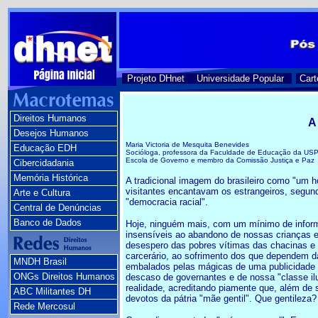
Projeto DHnet
Universidade Popular
Cart
Direitos Humanos
A
Desejos Humanos
Maria Victoria de Mesquita Benevides
Educação EDH
Socióloga, professora da Faculdade de Educação da USP,
Escola de Governo e membro da Comissão Justiça e Paz
Cibercidadania
Memória Histórica
A tradicional imagem do brasileiro como "um h
visitantes encantavam os estrangeiros, segun
Arte e Cultura
"democracia racial".
Central de Denúncias
Banco de Dados
Hoje, ninguém mais, com um mínimo de informa
insensíveis ao abandono de nossas crianças 
desespero das pobres vítimas das chacinas e 
carcerário, ao sofrimento dos que dependem da
MNDH Brasil
embalados pelas mágicas de uma publicidade im
ONGs Direitos Humanos
descaso de governantes e de nossa "classe i
realidade, acreditando piamente que, além de
ABC Militantes DH
devotos da pátria "mãe gentil". Que gentile
Rede Mercosul