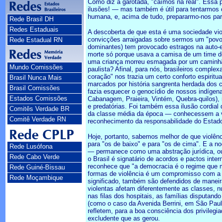
Como diz a garotada, "caímos na real". Essa
ilusões! — mas também é útil para tentarmos 
humana, e, acima de tudo, prepararmo-nos par
Rede Brasil DH
Redes Estaduais
A descoberta de que esta é uma sociedade viol
convicções arraigadas sobre sermos um "povo 
Rede Estadual RN
dominantes) tem provocado estragos na auto-e
morte só porque usava a camisa de um time d
uma criança morreu esmagada por um caminhão
Mundo Comissões
paulista? Afinal, para nós, brasileiros compl
coração" nos trazia um certo conforto espiri
Brasil Nunca Mais
marcados por história sangrenta herdada dos 
Brasil Comissões
fazia esquecer o genocídio de nossos indígen
Estados Comissões
Cabanagem, Praieira, Vintém, Quebra-quilos), 
e predatórias. Foi também essa ilusão cordia
Comitês Verdade BR
da classe média da época — conhecessem a ver
Comitê Verdade RN
reconhecimento da responsabilidade do Estado 
Hoje, portanto, sabemos melhor de que violên
para "os de baixo" e para "os de cima". E a 
Rede Lusófona
— permanece como uma abstração jurídica, ou 
Rede Cabo Verde
o Brasil é signatário de acordos e pactos inte
reconhece que "a democracia é o regime que m
Rede Guiné-Bissau
formas de violência é um compromisso com a 
Rede Moçambique
significado, também são defendidos de maneira
violentas afetam diferentemente as classes,
nas filas dos hospitais, as famílias disputan
(como o caso da Avenida Berrini, em São Paulo
refletem, para a boa consciência dos privilegi
excludente que as gerou.