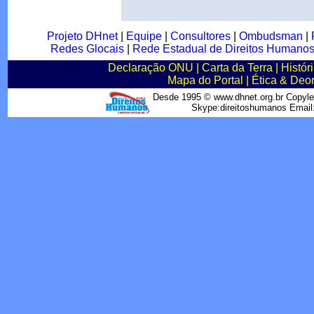
Projeto DHnet
|
Equipe
|
Consultores
|
Ombudsman
|
Redes Glocais
|
Rede Estadual de Direitos Humano
Declaração ONU
|
Carta da Terra
|
Histór
Mapa do Portal
|
Ética & Deo
Desde 1995 © www.dhnet.org.br Copyle
Skype:direitoshumanos Emai