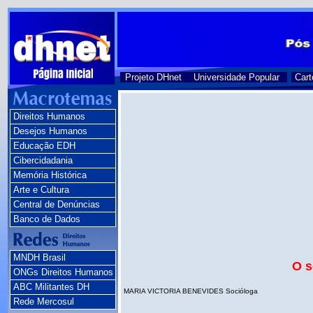
Projeto DHnet
Universidade Popular
Cart
Direitos Humanos
Desejos Humanos
Educação EDH
Cibercidadania
Memória Histórica
Arte e Cultura
Central de Denúncias
Banco de Dados
MNDH Brasil
O s
ONGs Direitos Humanos
ABC Militantes DH
MARIA VICTORIA BENEVIDES Socióloga
Rede Mercosul