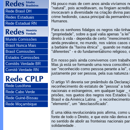
Há pouco mais de cem anos ainda vivíamos n
"natural", pois acreditavam, ou fingiam acredit
Rede Brasil DH
invocavam a diversidade na criação divina par
crime hediondo, causa principal da permanênci
Redes Estaduais
Humanos.
Rede Estadual RN
Para os senhores fidalgos os negros não tin
"propriedade", sobre a qual valia apenas "a le
direito à vida - dependia de certo "merecimen
Mundo Comissões
ainda prevalece, no mundo, nos vários casos d
Brasil Nunca Mais
a barbárie da "faxina étnica" _ quando se ma
Brasil Comissões
"diferentes" - e do fundamentalismo religios
Estados Comissões
Em nosso país ainda convivemos com trabalho e
Comitês Verdade BR
Mas já está se formando uma nova consciência 
ser "reconhecido como pessoa perante a lei", c
Comitê Verdade RN
justamente por ser pessoa, pela sua natureza
O artigo VI deveria ser preâmbulo da Declaraçã
Rede Lusófona
reconhecimento do estatuto de "pessoa" a tod
nacionais e estrangeiros, em qualquer lugar _
Rede Cabo Verde
prisões, nos guetos dos negros nos Estados Un
Rede Guiné-Bissau
Brasil e da América Latina _ o reconhecimen
"elemento", um "desclassificado".
Rede Moçambique
É uma idéia revolucionária pois afirma, como 
fonte de todo o Direito, e que este não deriv
no sentido de abolir as fronteiras nacionais pa
solidariedade .