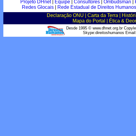
Projeto DHnet
|
Equipe
|
Consultores
|
Ombudsman
|
Redes Glocais
|
Rede Estadual de Direitos Humano
Declaração ONU
|
Carta da Terra
|
Histór
Mapa do Portal
|
Ética & Deo
Desde 1995 © www.dhnet.org.br Copyle
Skype:direitoshumanos Emai