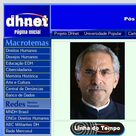
Projeto DHnet
Universidade Popular
Cart
Direitos Humanos
Desejos Humanos
Educação EDH
Cibercidadania
Memória Histórica
Arte e Cultura
Central de Denúncias
Banco de Dados
MNDH Brasil
ONGs Direitos Humanos
ABC Militantes DH
Rede Mercosul