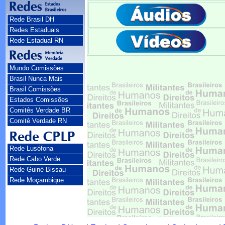
Rede Brasil DH
Redes Estaduais
Rede Estadual RN
Mundo Comissões
Brasil Nunca Mais
Brasil Comissões
Estados Comissões
Comitês Verdade BR
Comitê Verdade RN
Rede Lusófona
Rede Cabo Verde
Rede Guiné-Bissau
Rede Moçambique