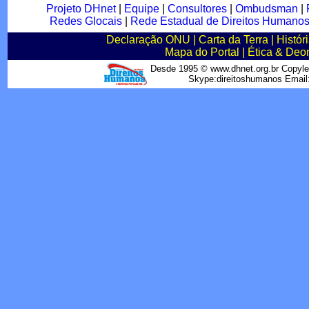
Projeto DHnet
|
Equipe
|
Consultores
|
Ombudsman
|
Redes Glocais
|
Rede Estadual de Direitos Humano
Declaração ONU
|
Carta da Terra
|
Histór
Mapa do Portal
|
Ética & Deo
Desde 1995 © www.dhnet.org.br Copyle
Skype:direitoshumanos Emai