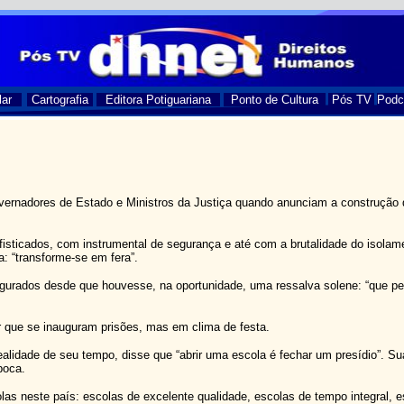
lar
Cartografia
Editora Potiguariana
Ponto de Cultura
Pós TV
Podc
vernadores de Estado e Ministros da Justiça quando anunciam a construção 
fisticados, com instrumental de segurança e até com a brutalidade do isolam
a: “transforme-se em fera”.
ugurados desde que houvesse, na oportunidade, uma ressalva solene: “que p
r que se inauguram prisões, mas em clima de festa.
alidade de seu tempo, disse que “abrir uma escola é fechar um presídio”. S
poca.
as neste país: escolas de excelente qualidade, escolas de tempo integral, e