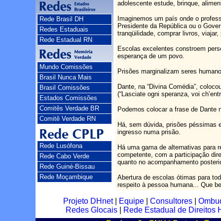
adolescente estude, brinque, aliment
Imaginemos um país onde o professor
Rede Brasil DH
Presidente da República ou o Gover
Redes Estaduais
tranqüilidade, comprar livros, viajar
Rede Estadual RN
Escolas excelentes constroem pers
esperança de um povo.
Mundo Comissões
Prisões marginalizam seres humanos
Brasil Nunca Mais
Dante, na “Divina Comédia”, coloco
Brasil Comissões
(“Lasciate ogni speranza, voi ch’entr
Estados Comissões
Comitês Verdade BR
Podemos colocar a frase de Dante n
Comitê Verdade RN
Há, sem dúvida, prisões péssimas e
ingresso numa prisão.
Rede Lusófona
Há uma gama de alternativas para 
competente, com a participação dir
Rede Cabo Verde
quanto no acompanhamento posterior
Rede Guiné-Bissau
Rede Moçambique
Abertura de escolas ótimas para tod
respeito à pessoa humana... Que bel
Projeto DHnet
|
Equipe
|
Consultores
|
Ombu
Redes Glocais
|
Rede Estadual de Direito