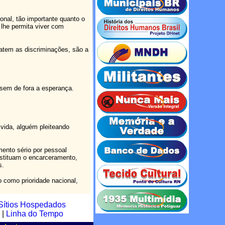
onal, tão importante quanto o
lhe permita viver com
atem as discriminações, são a
ssem de fora a esperança.
vida, alguém pleiteando
ento sério por pessoal
bstituam o encarceramento,
s.
o como prioridade nacional,
Sítios Hospedados
|
Linha do Tempo