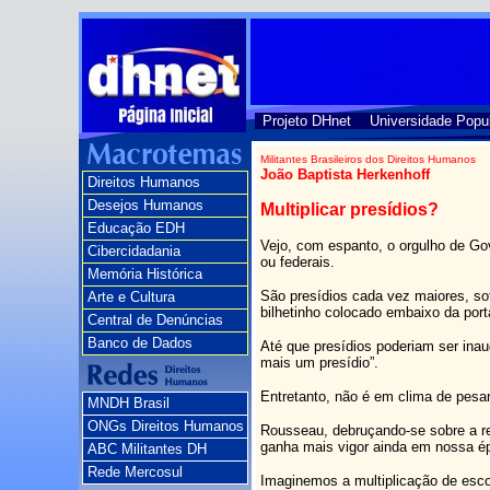
Projeto DHnet
Universidade Popu
Militantes Brasileiros dos Direitos Humanos
João Baptista Herkenhoff
Direitos Humanos
Desejos Humanos
Multiplicar presídios?
Educação EDH
Vejo, com espanto, o orgulho de Go
Cibercidadania
ou federais.
Memória Histórica
São presídios cada vez maiores, so
Arte e Cultura
bilhetinho colocado embaixo da port
Central de Denúncias
Banco de Dados
Até que presídios poderiam ser ina
mais um presídio”.
Entretanto, não é em clima de pesa
MNDH Brasil
ONGs Direitos Humanos
Rousseau, debruçando-se sobre a re
ganha mais vigor ainda em nossa é
ABC Militantes DH
Rede Mercosul
Imaginemos a multiplicação de escol