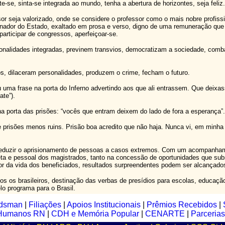
e-se, sinta-se integrada ao mundo, tenha a abertura de horizontes, seja feliz.
 seja valorizado, onde se considere o professor como o mais nobre profissi
nador do Estado, exaltado em prosa e verso, digno de uma remuneração que 
, participar de congressos, aperfeiçoar-se.
onalidades integradas, previnem transvios, democratizam a sociedade, comb
, dilaceram personalidades, produzem o crime, fecham o futuro.
u uma frase na porta do Inferno advertindo aos que ali entrassem. Que deixa
ate”).
a porta das prisões: “vocês que entram deixem do lado de fora a esperança”.
 prisões menos ruins. Prisão boa acredito que não haja. Nunca vi, em minha 
reduzir o aprisionamento de pessoas a casos extremos. Com um acompanham
eta e pessoal dos magistrados, tanto na concessão de oportunidades que su
 da vida dos beneficiados, resultados surpreendentes podem ser alcançado
os os brasileiros, destinação das verbas de presídios para escolas, educaçã
o programa para o Brasil.
dsman
|
Filiações
|
Apoios Institucionais
|
Prêmios Recebidos
|
s Humanos RN
|
CDH e Memória Popular
|
CENARTE
|
Parcerias