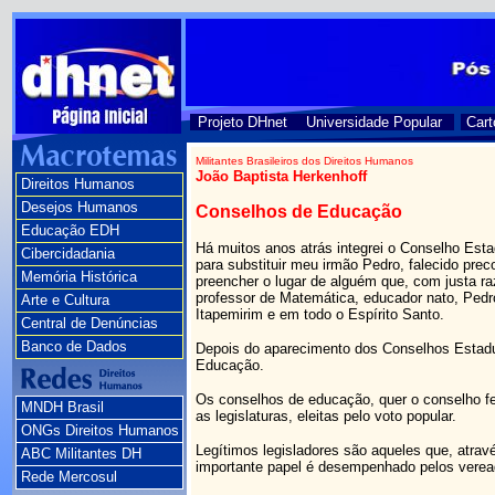
Projeto DHnet
Universidade Popular
Cart
Militantes Brasileiros dos Direitos Humanos
João Baptista Herkenhoff
Direitos Humanos
Desejos Humanos
Conselhos de Educação
Educação EDH
Há muitos anos atrás integrei o Conselho Est
Cibercidadania
para substituir meu irmão Pedro, falecido pre
Memória Histórica
preencher o lugar de alguém que, com justa raz
professor de Matemática, educador nato, Pedr
Arte e Cultura
Itapemirim e em todo o Espírito Santo.
Central de Denúncias
Banco de Dados
Depois do aparecimento dos Conselhos Estad
Educação.
Os conselhos de educação, quer o conselho fed
MNDH Brasil
as legislaturas, eleitas pelo voto popular.
ONGs Direitos Humanos
Legítimos legisladores são aqueles que, atrav
ABC Militantes DH
importante papel é desempenhado pelos verea
Rede Mercosul