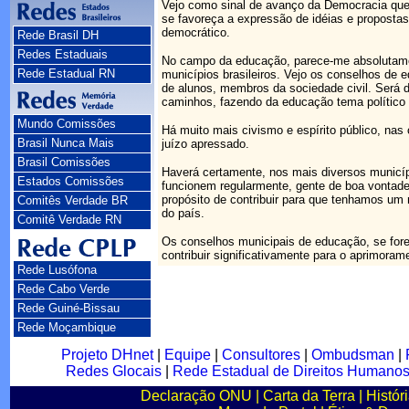
Vejo como sinal de avanço da Democracia qu
se favoreça a expressão de idéias e propostas
democrático.
Rede Brasil DH
Redes Estaduais
No campo da educação, parece-me absolutamen
Rede Estadual RN
municípios brasileiros. Vejo os conselhos de 
de alunos, membros da sociedade civil. Será 
caminhos, fazendo da educação tema político pri
Mundo Comissões
Há muito mais civismo e espírito público, nas
Brasil Nunca Mais
juízo apressado.
Brasil Comissões
Haverá certamente, nos mais diversos municí
Estados Comissões
funcionem regularmente, gente de boa vontade
propósito de contribuir para que tenhamos um
Comitês Verdade BR
do país.
Comitê Verdade RN
Os conselhos municipais de educação, se for
contribuir significativamente para o aprimoram
Rede Lusófona
Rede Cabo Verde
Rede Guiné-Bissau
Rede Moçambique
Projeto DHnet
|
Equipe
|
Consultores
|
Ombudsman
|
Redes Glocais
|
Rede Estadual de Direitos Humano
Declaração ONU
|
Carta da Terra
|
Histór