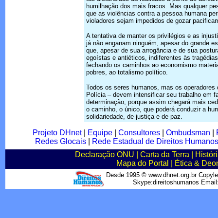
humilhação dos mais fracos. Mas qualquer pe
que as violências contra a pessoa humana pe
violadores sejam impedidos de gozar pacificam
A tentativa de manter os privilégios e as inju
já não enganam ninguém, apesar do grande es
que, apesar de sua arrogância e de sua post
egoístas e antiéticos, indiferentes às tragéd
fechando os caminhos ao economismo materiali
pobres, ao totalismo político.
Todos os seres humanos, mas os operadores d
Polícia – devem intensificar seu trabalho em 
determinação, porque assim chegará mais cedo
o caminho, o único, que poderá conduzir a hum
solidariedade, de justiça e de paz.
Projeto DHnet
|
Equipe
|
Consultores
|
Ombudsman
|
Redes Glocais
|
Rede Estadual de Direitos Humano
Declaração ONU
|
Carta da Terra
|
Histór
Mapa do Portal
|
Ética & Deo
Desde 1995 © www.dhnet.org.br Copyle
Skype:direitoshumanos Emai