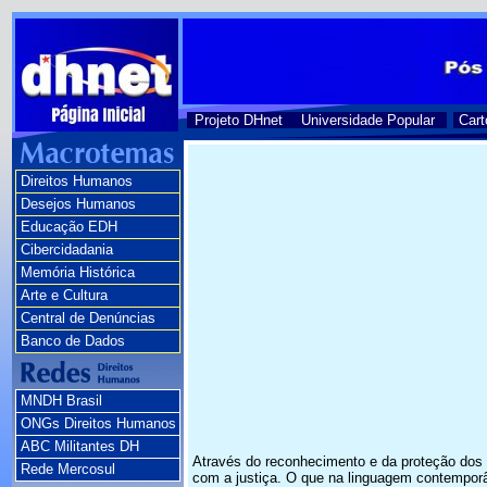
Projeto DHnet
Universidade Popular
Cart
Direitos Humanos
Desejos Humanos
Educação EDH
Cibercidadania
Memória Histórica
Arte e Cultura
Central de Denúncias
Banco de Dados
MNDH Brasil
ONGs Direitos Humanos
ABC Militantes DH
Através do reconhecimento e da proteção dos d
Rede Mercosul
com a justiça. O que na linguagem contempor