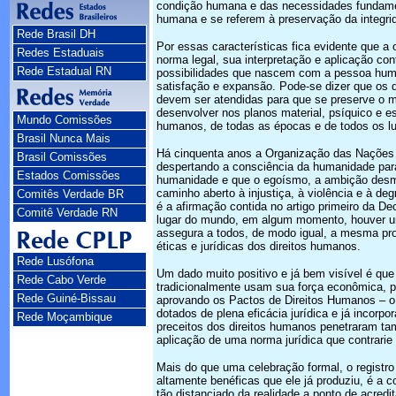
condição humana e das necessidades fundamen
humana e se referem à preservação da integri
Rede Brasil DH
Por essas características fica evidente que a
Redes Estaduais
norma legal, sua interpretação e aplicação co
Rede Estadual RN
possibilidades que nascem com a pessoa human
satisfação e expansão. Pode-se dizer que os
devem ser atendidas para que se preserve o 
desenvolver nos planos material, psíquico e es
Mundo Comissões
humanos, de todas as épocas e de todos os l
Brasil Nunca Mais
Há cinquenta anos a Organização das Nações 
Brasil Comissões
despertando a consciência da humanidade para
Estados Comissões
humanidade e que o egoísmo, a ambição desmedi
caminho aberto à injustiça, à violência e à 
Comitês Verdade BR
é a afirmação contida no artigo primeiro da D
Comitê Verdade RN
lugar do mundo, em algum momento, houver um
assegura a todos, de modo igual, a mesma prot
éticas e jurídicas dos direitos humanos.
Rede Lusófona
Um dado muito positivo e já bem visível é que
Rede Cabo Verde
tradicionalmente usam sua força econômica, po
Rede Guiné-Bissau
aprovando os Pactos de Direitos Humanos – o P
dotados de plena eficácia jurídica e já incorp
Rede Moçambique
preceitos dos direitos humanos penetraram tamb
aplicação de uma norma jurídica que contrarie o
Mais do que uma celebração formal, o registr
altamente benéficas que ele já produziu, é a
tão distanciado da realidade a ponto de acred