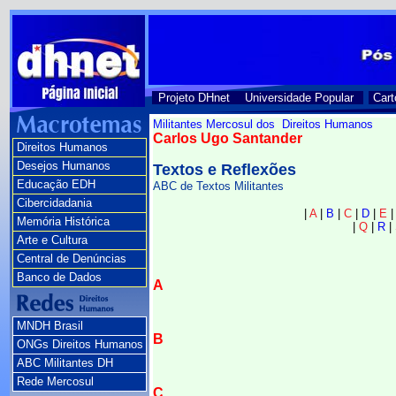
Projeto DHnet
Universidade Popular
Cart
Militantes Mercosul dos Direitos Humanos
Carlos Ugo Santander
Direitos Humanos
Desejos Humanos
Textos e Reflexões
Educação EDH
ABC de Textos Militantes
Cibercidadania
|
A
|
B
|
C
|
D
|
E
Memória Histórica
|
Q
|
R
|
Arte e Cultura
Central de Denúncias
Banco de Dados
A
MNDH Brasil
B
ONGs Direitos Humanos
ABC Militantes DH
Rede Mercosul
C