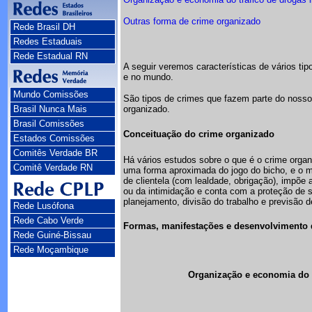
Outras forma de crime organizado
Rede Brasil DH
Redes Estaduais
Rede Estadual RN
A seguir veremos características de vários ti
e no mundo.
Mundo Comissões
São tipos de crimes que fazem parte do nosso
Brasil Nunca Mais
organizado.
Brasil Comissões
Conceituação do crime organizado
Estados Comissões
Comitês Verdade BR
Há vários estudos sobre o que é o crime organi
Comitê Verdade RN
uma forma aproximada do jogo do bicho, e o m
de clientela (com lealdade, obrigação), impõe 
ou da intimidação e conta com a proteção de s
planejamento, divisão do trabalho e previsão d
Rede Lusófona
Rede Cabo Verde
Formas, manifestações e desenvolvimento 
Rede Guiné-Bissau
Rede Moçambique
Organização e economia do tr