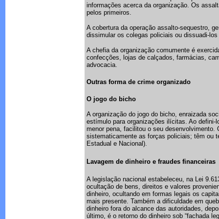
informações acerca da organização. Os assalt
pelos primeiros.
A cobertura da operação assalto-sequestro, ger
dissimular os colegas policiais ou dissuadi-los 
A chefia da organização comumente é exercida
confecções, lojas de calçados, farmácias, came
advocacia.
Outras forma de crime organizado
O jogo do bicho
A organização do jogo do bicho, enraizada socia
estímulo para organizações ilícitas. Ao defin
menor pena, facilitou o seu desenvolvimento.
sistematicamente as forças policiais; têm ou t
Estadual e Nacional).
Lavagem de dinheiro e fraudes financeiras
A legislação nacional estabeleceu, na Lei 9.6
ocultação de bens, direitos e valores proveni
dinheiro, ocultando em formas legais os capita
mais presente. Também a dificuldade em quebrar
dinheiro fora do alcance das autoridades, depo
último, é o retorno do dinheiro sob “fachada le