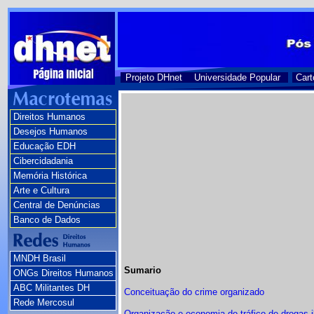
Projeto DHnet
Universidade Popular
Cart
Direitos Humanos
Desejos Humanos
Educação EDH
Cibercidadania
Memória Histórica
Arte e Cultura
Central de Denúncias
Banco de Dados
MNDH Brasil
Sumario
ONGs Direitos Humanos
ABC Militantes DH
Conceituação do crime organizado
Rede Mercosul
Organização e economia do tráfico de drogas il