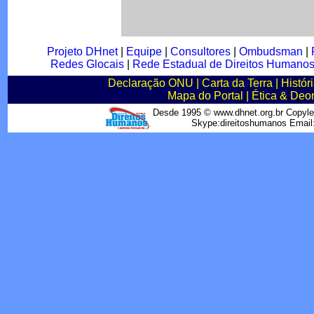
Projeto DHnet
|
Equipe
|
Consultores
|
Ombudsman
|
Redes Glocais
|
Rede Estadual de Direitos Humano
Declaração ONU
|
Carta da Terra
|
Histór
Mapa do Portal
|
Ética & Deo
Desde 1995 © www.dhnet.org.br Copyle
Skype:direitoshumanos Emai