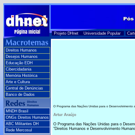
Projeto DHnet
Universidade Popular
Cart
Direitos Humanos
Desejos Humanos
Educação EDH
Cibercidadania
Memória Histórica
Arte e Cultura
Central de Denúncias
Banco de Dados
O Programa das Nações Unidas para o Desenvolvimento ac
MNDH Brasil
Artur Araújo
ONGs Direitos Humanos
ABC Militantes DH
O Programa das Nações Unidas para o Desenvo
“Direitos Humanos e Desenvolvimento Humano
Rede Mercosul