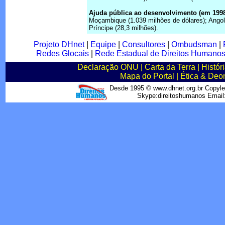
Ajuda pública ao desenvolvimento (em 1998
Moçambique (1.039 milhões de dólares); Angol
Príncipe (28,3 milhões).
Projeto DHnet
|
Equipe
|
Consultores
|
Ombudsman
|
Redes Glocais
|
Rede Estadual de Direitos Humano
Declaração ONU
|
Carta da Terra
|
Histór
Mapa do Portal
|
Ética & Deo
Desde 1995 © www.dhnet.org.br Copyle
Skype:direitoshumanos Emai