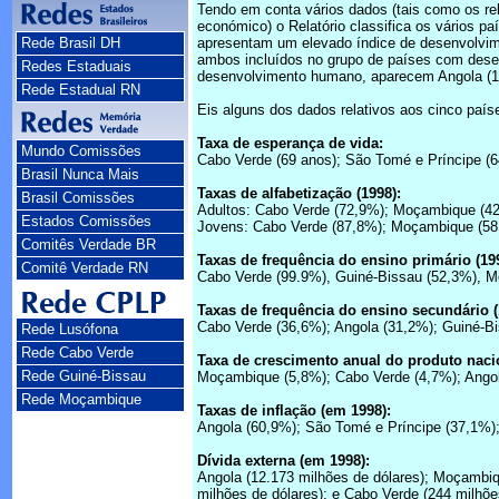
Tendo em conta vários dados (tais como os re
económico) o Relatório classifica os vários pa
Rede Brasil DH
apresentam um elevado índice de desenvolvim
ambos incluídos no grupo de países com dese
Redes Estaduais
desenvolvimento humano, aparecem Angola (160
Rede Estadual RN
Eis alguns dos dados relativos aos cinco país
Taxa de esperança de vida:
Mundo Comissões
Cabo Verde (69 anos); São Tomé e Príncipe (6
Brasil Nunca Mais
Taxas de alfabetização (1998):
Brasil Comissões
Adultos: Cabo Verde (72,9%); Moçambique (42,
Estados Comissões
Jovens: Cabo Verde (87,8%); Moçambique (58,
Comitês Verdade BR
Taxas de frequência do ensino primário (19
Comitê Verdade RN
Cabo Verde (99.9%), Guiné-Bissau (52,3%), M
Taxas de frequência do ensino secundário (
Cabo Verde (36,6%); Angola (31,2%); Guiné-Bi
Rede Lusófona
Rede Cabo Verde
Taxa de crescimento anual do produto nacio
Rede Guiné-Bissau
Moçambique (5,8%); Cabo Verde (4,7%); Angol
Rede Moçambique
Taxas de inflação (em 1998):
Angola (60,9%); São Tomé e Príncipe (37,1%)
Dívida externa (em 1998):
Angola (12.173 milhões de dólares); Moçambiq
milhões de dólares); e Cabo Verde (244 milhõe