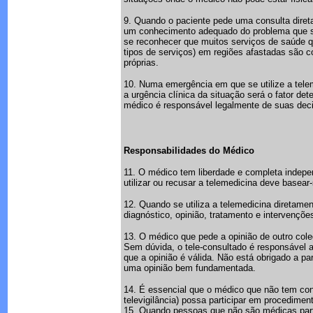
9. Quando o paciente pede uma consulta diret
um conhecimento adequado do problema que se 
se reconhecer que muitos serviços de saúde q
tipos de serviços) em regiões afastadas são 
próprias.
10. Numa emergência em que se utilize a tele
a urgência clínica da situação será o fator d
médico é responsável legalmente de suas dec
Responsabilidades do Médico
11. O médico tem liberdade e completa indepen
utilizar ou recusar a telemedicina deve basea
12. Quando se utiliza a telemedicina diretame
diagnóstico, opinião, tratamento e intervençõ
13. O médico que pede a opinião de outro col
Sem dúvida, o tele-consultado é responsável a
que a opinião é válida. Não está obrigado a p
uma opinião bem fundamentada.
14. É essencial que o médico que não tem cont
televigilância) possa participar em procedime
15. Quando pessoas que não são médicas parti