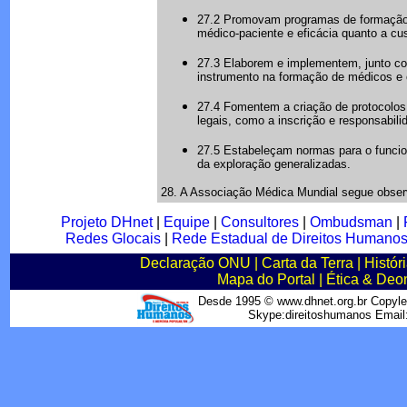
27.2 Promovam programas de formação e
médico-paciente e eficácia quanto a cu
27.3 Elaborem e implementem, junto c
instrumento na formação de médicos e o
27.4 Fomentem a criação de protocolos 
legais, como a inscrição e responsabili
27.5 Estabeleçam normas para o funci
da exploração generalizadas.
28. A Associação Médica Mundial segue observ
Projeto DHnet
|
Equipe
|
Consultores
|
Ombudsman
|
Redes Glocais
|
Rede Estadual de Direitos Humano
Declaração ONU
|
Carta da Terra
|
Histór
Mapa do Portal
|
Ética & Deo
Desde 1995 © www.dhnet.org.br Copyle
Skype:direitoshumanos Emai