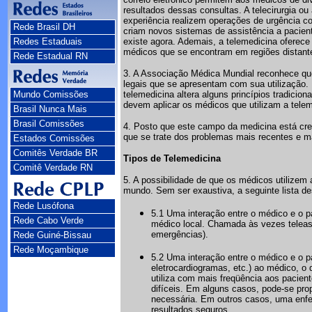
resultados dessas consultas. A telecirurgia ou
experiência realizem operações de urgência c
Rede Brasil DH
criam novos sistemas de assistência a pacien
Redes Estaduais
existe agora. Ademais, a telemedicina oferec
médicos que se encontram em regiões distan
Rede Estadual RN
3. A Associação Médica Mundial reconhece que
legais que se apresentam com sua utilização.
Mundo Comissões
telemedicina altera alguns princípios tradicio
devem aplicar os médicos que utilizam a tele
Brasil Nunca Mais
Brasil Comissões
4. Posto que este campo da medicina está cre
que se trate dos problemas mais recentes e m
Estados Comissões
Comitês Verdade BR
Tipos de Telemedicina
Comitê Verdade RN
5. A possibilidade de que os médicos utilize
mundo. Sem ser exaustiva, a seguinte lista 
Rede Lusófona
5.1 Uma interação entre o médico e o 
Rede Cabo Verde
médico local. Chamada às vezes teleassi
emergências).
Rede Guiné-Bissau
Rede Moçambique
5.2 Uma interação entre o médico e o p
eletrocardiogramas, etc.) ao médico, o 
utiliza com mais freqüência aos pacien
difíceis. Em alguns casos, pode-se pro
necessária. Em outros casos, uma enfer
resultados seguros.