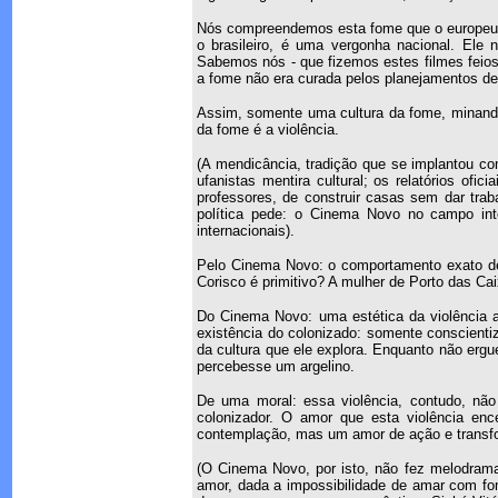
Nós compreendemos esta fome que o europeu e 
o brasileiro, é uma vergonha nacional. El
Sabemos nós - que fizemos estes filmes feios 
a fome não era curada pelos planejamentos d
Assim, somente uma cultura da fome, minando 
da fome é a violência.
(A mendicância, tradição que se implantou co
ufanistas mentira cultural; os relatórios ofi
professores, de construir casas sem dar trab
política pede: o Cinema Novo no campo inte
internacionais).
Pelo Cinema Novo: o comportamento exato de u
Corisco é primitivo? A mulher de Porto das Cai
Do Cinema Novo: uma estética da violência an
existência do colonizado: somente conscientiz
da cultura que ele explora. Enquanto não ergu
percebesse um argelino.
De uma moral: essa violência, contudo, nã
colonizador. O amor que esta violência enc
contemplação, mas um amor de ação e transf
(O Cinema Novo, por isto, não fez melodra
amor, dada a impossibilidade de amar com fo