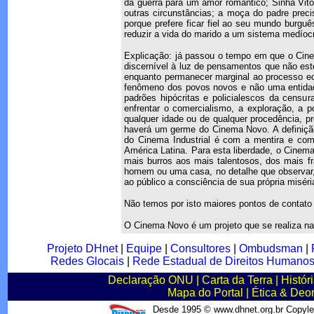
da guerra para um amor romântico; Sinhá Vit
outras circunstâncias; a moça do padre pre
porque prefere ficar fiel ao seu mundo burgu
reduzir a vida do marido a um sistema medíocr
Explicação: já passou o tempo em que o Cine
discernível à luz de pensamentos que não est
enquanto permanecer marginal ao processo ec
fenômeno dos povos novos e não uma entidade 
padrões hipócritas e policialescos da censu
enfrentar o comercialismo, a exploração, a
qualquer idade ou de qualquer procedência, p
haverá um germe do Cinema Novo. A definição
do Cinema Industrial é com a mentira e com
América Latina. Para esta liberdade, o Cinem
mais burros aos mais talentosos, dos mais fr
homem ou uma casa, no detalhe que observar, 
ao público a consciência de sua própria miséri
Não temos por isto maiores pontos de contato 
O Cinema Novo é um projeto que se realiza na 
Projeto DHnet
|
Equipe
|
Consultores
|
Ombudsman
|
Redes Glocais
|
Rede Estadual de Direitos Humano
Declaração ONU
|
Carta da Terra
|
Histór
Mapa do Portal
|
Ética & Deo
Desde 1995 © www.dhnet.org.br Copyle