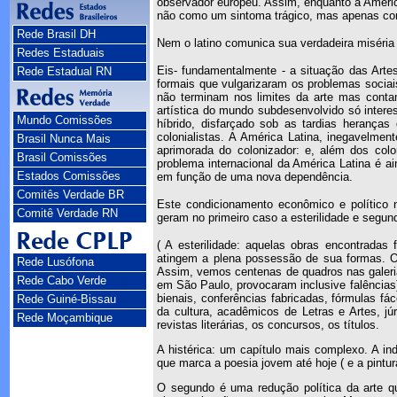
observador europeu. Assim, enquanto a América 
não como um sintoma trágico, mas apenas co
Rede Brasil DH
Nem o latino comunica sua verdadeira miséria
Redes Estaduais
Eis- fundamentalmente - a situação das Arte
Rede Estadual RN
formais que vulgarizaram os problemas socia
não terminam nos limites da arte mas contam
artística do mundo subdesenvolvido só intere
Mundo Comissões
híbrido, disfarçado sob as tardias herança
colonialistas. A América Latina, inegavelme
Brasil Nunca Mais
aprimorada do colonizador: e, além dos col
Brasil Comissões
problema internacional da América Latina é 
Estados Comissões
em função de uma nova dependência.
Comitês Verdade BR
Este condicionamento econômico e político n
Comitê Verdade RN
geram no primeiro caso a esterilidade e segund
( A esterilidade: aquelas obras encontradas
atingem a plena possessão de sua formas. O 
Rede Lusófona
Assim, vemos centenas de quadros nas galeria
Rede Cabo Verde
em São Paulo, provocaram inclusive falências)
bienais, conferências fabricadas, fórmulas f
Rede Guiné-Bissau
da cultura, acadêmicos de Letras e Artes, jú
Rede Moçambique
revistas literárias, os concursos, os títulos.
A histérica: um capítulo mais complexo. A in
que marca a poesia jovem até hoje ( e a pintur
O segundo é uma redução política da arte qu