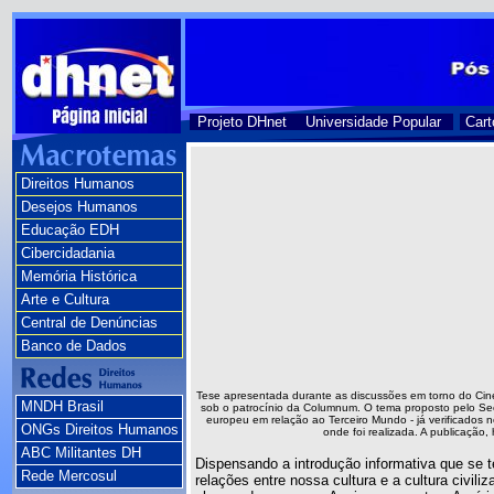
Projeto DHnet
Universidade Popular
Cart
Direitos Humanos
Desejos Humanos
Educação EDH
Cibercidadania
Memória Histórica
Arte e Cultura
Central de Denúncias
Banco de Dados
Tese apresentada durante as discussões em torno do Cin
MNDH Brasil
sob o patrocínio da Columnum. O tema proposto pelo Sec
europeu em relação ao Terceiro Mundo - já verificados n
ONGs Direitos Humanos
onde foi realizada. A publicação,
ABC Militantes DH
Dispensando a introdução informativa que se te
Rede Mercosul
relações entre nossa cultura e a cultura civi