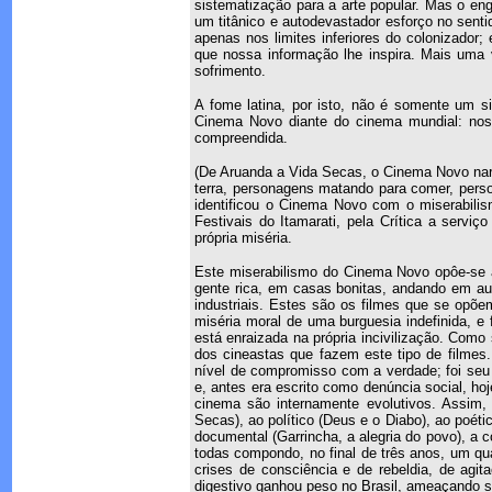
sistematização para a arte popular. Mas o en
um titânico e autodevastador esforço no senti
apenas nos limites inferiores do colonizador
que nossa informação lhe inspira. Mais um
sofrimento.
A fome latina, por isto, não é somente um si
Cinema Novo diante do cinema mundial: noss
compreendida.
(De Aruanda a Vida Secas, o Cinema Novo nar
terra, personagens matando para comer, perso
identificou o Cinema Novo com o miserabil
Festivais do Itamarati, pela Crítica a serviç
própria miséria.
Este miserabilismo do Cinema Novo opôe-se à 
gente rica, em casas bonitas, andando em au
industriais. Estes são os filmes que se opõ
miséria moral de uma burguesia indefinida, e
está enraizada na própria incivilização. Como
dos cineastas que fazem este tipo de filmes
nível de compromisso com a verdade; foi seu pr
e, antes era escrito como denúncia social, ho
cinema são internamente evolutivos. Assim,
Secas), ao político (Deus e o Diabo), ao poé
documental (Garrincha, a alegria do povo), a 
todas compondo, no final de três anos, um qua
crises de consciência e de rebeldia, de agit
digestivo ganhou peso no Brasil, ameaçando 