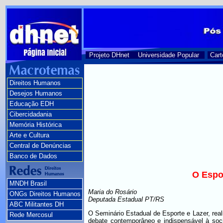
Projeto DHnet
Universidade Popular
Cart
Direitos Humanos
Desejos Humanos
Educação EDH
Cibercidadania
Memória Histórica
Arte e Cultura
Central de Denúncias
Banco de Dados
O Espo
MNDH Brasil
Maria do Rosário
ONGs Direitos Humanos
Deputada Estadual PT/RS
ABC Militantes DH
O Seminário Estadual de Esporte e Lazer, rea
Rede Mercosul
debate contemporâneo e indispensável à soc