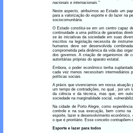
nacionais e internacionais."
Neste aspecto, atribuímos ao Estado um pape
para a valorização do esporte e do lazer na 
sociocomunitária.
O Estado constitui-se em um centro capaz de 
continuidade a uma política de garantias dir
se às iniciativas da sociedade em suas diver
inscritos na legislação necessita de instrume
humanos deve ser desenvolvida combinadam
comprometida pela dinâmica da vida das orga
dos governos. A criação de organismos de con
autoritárias próprias do aparato estatal.
Embora, o poder econômico tenha suplantado a
cada vez menos necessitam intermediários po
políticas sociais.
A práxis que vivenciamos em nossa atuação p
um tempo de contradições, no qual , por um l
da ciência e da técnica, mas que, em outra
sociedade na marginalidade social, vulnerabil
Na cidade de Porto Alegre, como experiência 
controle e na sua execução, bem como na def
esporte, lazer e desenvolvimento econômico, 
o que é prioritário. Esse conceito contrapõem
Esporte e lazer para todos