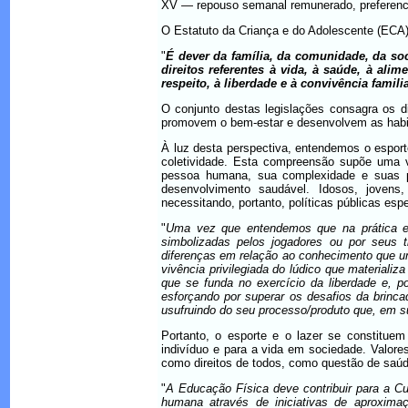
XV — repouso semanal remunerado, preferenc
O Estatuto da Criança e do Adolescente (ECA),
"
É dever da família, da comunidade, da soc
direitos referentes à vida, à saúde, à alim
respeito, à liberdade e à convivência famili
O conjunto destas legislações consagra os di
promovem o bem-estar e desenvolvem as habil
À luz desta perspectiva, entendemos o esport
coletividade. Esta compreensão supõe uma vi
pessoa humana, sua complexidade e suas po
desenvolvimento saudável. Idosos, jovens,
necessitando, portanto, políticas públicas esp
"
Uma vez que entendemos que na prática es
simbolizadas pelos jogadores ou por seus t
diferenças em relação ao conhecimento que uns
vivência privilegiada do lúdico que materiali
que se funda no exercício da liberdade e, por
esforçando por superar os desafios da brinca
usufruindo do seu processo/produto que, em s
Portanto, o esporte e o lazer se constitue
indivíduo e para a vida em sociedade. Valor
como direitos de todos, como questão de saúd
"
A Educação Física deve contribuir para a C
humana através de iniciativas de aproxi