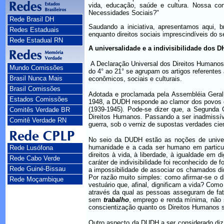
vida, educação, saúde e cultura. Nossa co
Necessidades Sociais?"
Rede Brasil DH
Saudando a iniciativa, apresentamos aqui, 
Redes Estaduais
enquanto direitos sociais imprescindíveis do 
Rede Estadual RN
A universalidade e a indivisibilidade dos D
A Declaração Universal dos Direitos Humanos 
Mundo Comissões
do 4° ao 21° se agrupam os artigos referentes a
Brasil Nunca Mais
econômicos, sociais e culturais.
Brasil Comissões
Adotada e proclamada pela Assembléia Gera
Estados Comissões
1948, a DUDH responde ao clamor dos povos di
(1939-1945). Pode-se dizer que, a Segunda 
Comitês Verdade BR
Direitos Humanos. Passando a ser inadmissív
Comitê Verdade RN
guerra, sob o verniz de supostas verdades cien
No seio da DUDH estão as noções de universa
humanidade e a cada ser humano em particula
Rede Lusófona
direitos à vida, à liberdade, à igualdade em d
Rede Cabo Verde
caráter de indivisibilidade foi reconhecido d
Rede Guiné-Bissau
a impossibilidade de associar os chamados direi
Por razão muito simples: como afirmar-se o d
Rede Moçambique
vestuário que, afinal, dignificam a vida? Como
através da qual as pessoas asseguram de fato 
sem
trabalho
, emprego e renda mínima, não 
conscientização quanto os Direitos Humanos s
Outro aspecto da DUDH a ser considerado diz