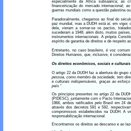
especialmente da África subsaárica; as c
financeirização do mercado internacional; a
guerras mundiais como a questão palestina ou
Paradoxalmente, chegamos ao final do sécu
paz mundial, mas a DUDH está aí, em vigor, c
dela, vieram a somar-se os pactos, trata
sucederam a 1948, além disto, muitos países,
instrumentos internacionais. A própria Consti
espírito de garantia de direitos e de respeito
Entretanto, no caso brasileiro, é voz comum
Direitos Humanos, que, inclusive, é considerad
Os direitos econômicos, sociais e culturais
O artigo 22 da DUDH faz a abertura do grupo d
pessoa, como membro da sociedade, tem direito
e culturais indispensáveis, graças ao esforç
país
."
Os princípios presentes no artigo 22 da DUDH
(PIDESC), juntamente com o Pacto Internacion
1966, ambos ratificados pelo Brasil em 24 d
através dos decretos 591 e 592, respectivame
compromissos estabelecidos na DUDH. A vio
responsabilização internacional.
Encontramos os direitos ao descanso e ao laz