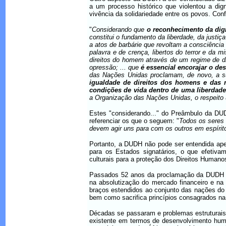
a um processo histórico que violentou a di
vivência da solidariedade entre os povos. Co
"
Considerando que
o reconhecimento da dig
constitui o fundamento da liberdade, da just
a atos de barbárie que revoltam a consciênc
palavra e de crença, libertos do terror e da 
direitos do homem através de um regime de di
opressão; ... que
é essencial encorajar o de
das Nações Unidas proclamam, de novo, a su
igualdade de direitos dos homens e das 
condições de vida dentro de uma liberdad
a Organização das Nações Unidas, o respeito u
Estes "considerando..." do Preâmbulo da DUD
referenciar os que o seguem: "
Todos os seres 
devem agir uns para com os outros em espírito
Portanto, a DUDH não pode ser entendida ap
para os Estados signatários, o que efetiva
culturais para a proteção dos Direitos Humano
Passados 52 anos da proclamação da DUDH s
na absolutização do mercado financeiro e n
braços estendidos ao conjunto das nações do
bem como sacrifica princípios consagrados na
Décadas se passaram e problemas estruturai
existente em termos de desenvolvimento huma