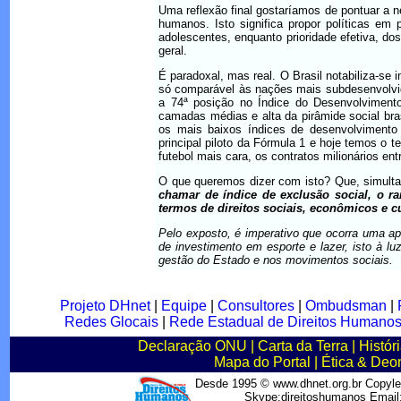
Uma reflexão final gostaríamos de pontuar a n
humanos. Isto significa propor políticas em
adolescentes, enquanto prioridade efetiva, d
geral.
É paradoxal, mas real. O Brasil notabiliza-se 
só comparável às nações mais subdesenvolvi
a 74ª posição no Índice do Desenvolvimen
camadas médias e alta da pirâmide social bra
os mais baixos índices de desenvolvimento
principal piloto da Fórmula 1 e hoje temos o 
futebol mais cara, os contratos milionários en
O que queremos dizer com isto? Que, simulta
chamar de índice de exclusão social, o r
termos de direitos sociais, econômicos e cu
Pelo exposto, é imperativo que ocorra uma ap
de investimento em esporte e lazer, isto à l
gestão do Estado e nos movimentos sociais.
Projeto DHnet
|
Equipe
|
Consultores
|
Ombudsman
|
Redes Glocais
|
Rede Estadual de Direitos Humano
Declaração ONU
|
Carta da Terra
|
Histór
Mapa do Portal
|
Ética & Deo
Desde 1995 © www.dhnet.org.br Copyle
Skype:direitoshumanos Emai