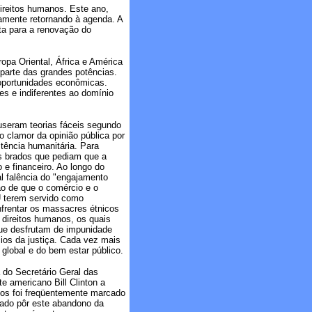
ireitos humanos. Este ano,
tamente retornando à agenda. A
ta para a renovação do
opa Oriental, África e América
 parte das grandes potências.
 oportunidades econômicas.
s e indiferentes ao domínio
useram teorias fáceis segundo
o clamor da opinião pública por
tência humanitária. Para
 os brados que pediam que a
 e financeiro. Ao longo do
l falência do "engajamento
ão de que o comércio e o
U terem servido como
nfrentar os massacres étnicos
 direitos humanos, os quais
que desfrutam de impunidade
cios da justiça. Cada vez mais
lobal e do bem estar público.
 do Secretário Geral das
 americano Bill Clinton a
itos foi freqüentemente marcado
dado pôr este abandono da