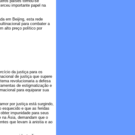
utros países tornou-se
xerceu importante papel na
a em Beijing, esta rede
ultinacional para combater a
 alto preço político por
cício da justiça para os
nacional de justiça que supere
stema revolucionaria a defesa
ramentas de estigmatização e
rnacional para equiparar sua
mor por justiça está surgindo,
 esquecido e que as feridas
e obter impunidade para seus
 e na Ásia, demandam que o
ntes que levam à anistia e ao