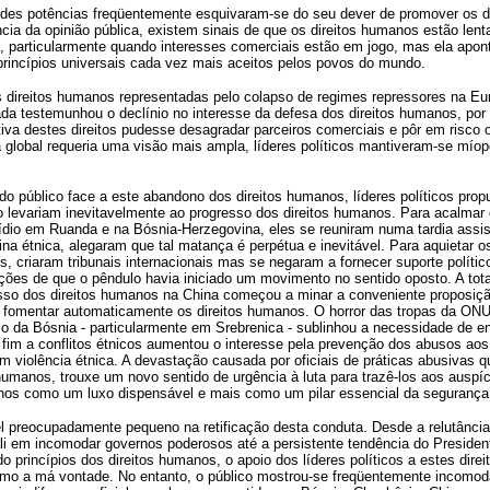
ndes potências freqüentemente esquivaram-se do seu dever de promover os d
cia da opinião pública, existem sinais de que os direitos humanos estão len
e, particularmente quando interesses comerciais estão em jogo, mas ela apon
princípios universais cada vez mais aceitos pelos povos do mundo.
s direitos humanos representadas pelo colapso de regimes repressores na Eur
ada testemunhou o declínio no interesse da defesa dos direitos humanos, por
va destes direitos pudesse desagradar parceiros comerciais e pôr em risco
lobal requeria uma visão mais ampla, líderes políticos mantiveram-se míope
o público face a este abandono dos direitos humanos, líderes políticos prop
o levariam inevitavelmente ao progresso dos direitos humanos. Para acalmar 
dio em Ruanda e na Bósnia-Herzegovina, eles se reuniram numa tardia assis
icina étnica, alegaram que tal matança é perpétua e inevitável. Para aquietar
s, criaram tribunais internacionais mas se negaram a fornecer suporte político
ações de que o pêndulo havia iniciado um movimento no sentido oposto. A tota
esso dos direitos humanos na China começou a minar a conveniente proposiç
a fomentar automaticamente os direitos humanos. O horror das tropas da ON
o da Bósnia - particularmente em Srebrenica - sublinhou a necessidade de e
 fim a conflitos étnicos aumentou o interesse pela prevenção dos abusos aos
m violência étnica. A devastação causada por oficiais de práticas abusivas 
humanos, trouxe um novo sentido de urgência à luta para trazê-los aos auspí
nos como um luxo dispensável e mais como um pilar essencial da segurança g
l preocupadamente pequeno na retificação desta conduta. Desde a relutância
 em incomodar governos poderosos até a persistente tendência do Presidente
do princípios dos direitos humanos, o apoio dos líderes políticos a estes dire
esmo a má vontade. No entanto, o público mostrou-se freqüentemente incomo