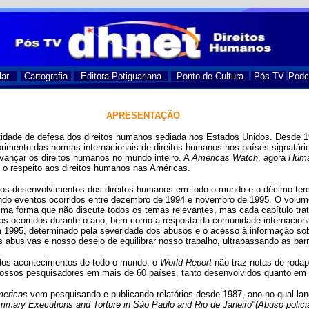
lar
Cartografia
Editora Potiguariana
Ponto de Cultura
Pós TV
Podc
APRESENTAÇÃO
tidade de defesa dos direitos humanos sediada nos Estados Unidos. Desde 
rimento das normas internacionais de direitos humanos nos países signatário
avançar os direitos humanos no mundo inteiro. A
Americas Watch
, agora
Huma
 o respeito aos direitos humanos nas Américas.
 os desenvolvimentos dos direitos humanos em todo o mundo e o décimo tercei
do eventos ocorridos entre dezembro de 1994 e novembro de 1995. O volume 
ma forma que não discute todos os temas relevantes, mas cada capítulo tra
anos ocorridos durante o ano, bem como a resposta da comunidade internacion
em 1995, determinado pela severidade dos abusos e o acesso à informação s
as abusivas e nosso desejo de equilibrar nosso trabalho, ultrapassando as barre
dos acontecimentos de todo o mundo, o
World Report
não traz notas de rodap
 nossos pesquisadores em mais de 60 países, tanto desenvolvidos quanto em
ericas
vem pesquisando e publicando relatórios desde 1987, ano no qual la
ummary Executions and Torture in São Paulo and Rio de Janeiro"(Abuso polici