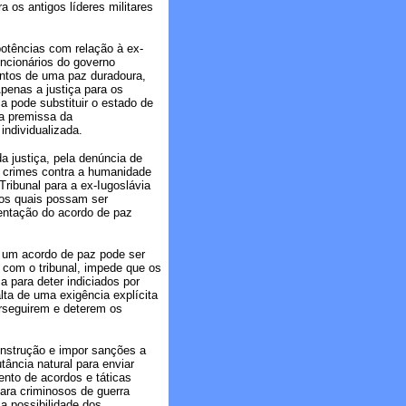
 os antigos líderes militares
potências com relação à ex-
uncionários do governo
entos de uma paz duradoura,
penas a justiça para os
a pode substituir o estado de
sa premissa da
individualizada.
a justiça, pela denúncia de
 e crimes contra a humanidade
ribunal para a ex-Iugoslávia
 os quais possam ser
entação do acordo de paz
e um acordo de paz pode ser
 com o tribunal, impede que os
a para deter indiciados por
ta de uma exigência explícita
erseguirem e deterem os
onstrução e impor sanções a
tância natural para enviar
ento de acordos e táticas
ara criminosos de guerra
 a possibilidade dos