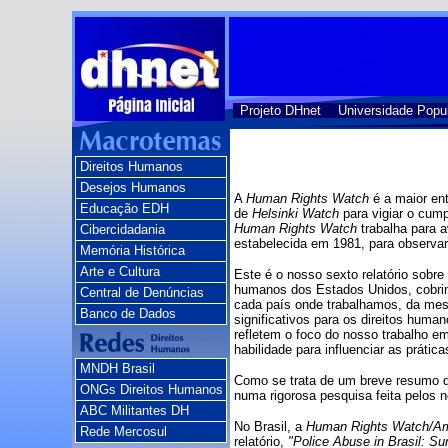
Projeto DHnet
Universidade Popu
Direitos Humanos
Desejos Humanos
A
Human Rights Watch
é a maior en
Educação EDH
de
Helsinki Watch
para vigiar o cump
Human Rights Watch
trabalha para 
Cibercidadania
estabelecida em 1981, para observar
Memória Histórica
Arte e Cultura
Este é o nosso sexto relatório sobre
humanos dos Estados Unidos, cobrin
Central de Denúncias
cada país onde trabalhamos, da mes
Banco de Dados
significativos para os direitos hum
refletem o foco do nosso trabalho 
habilidade para influenciar as prátic
MNDH Brasil
Como se trata de um breve resumo 
ONGs Direitos Humanos
numa rigorosa pesquisa feita pelos
ABC Militantes DH
No Brasil, a
Human Rights Watch/Am
Rede Mercosul
relatório,
"Police Abuse in Brasil: S