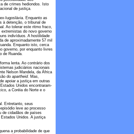
a de crimes hediondos. Isto
cional de justiça.
 ex-Iugoslávia. Enquanto as
 à detenção, o tribunal de
. Ao tolerar este ritmo fraco,
s extremistas do novo governo
uns indivíduos. A hostilidade
da de aproximadamente 57 mil
uanda. Enquanto isto, cerca
o governo, por enquanto livres
io de Ruanda.
forma lenta. Ao contrário dos
stemas judiciários nacionais
nte Nelson Mandela, da África
essão do
apartheid
. Mas,
de apoiar a justiça em outras
s Estados Unidos encontraram-
ico, a Coréia do Norte e o
. Entretanto, seus
 episódio leve ao processo
ou de cidadãos de países
Estados Unidos. A justiça
quena a probabilidade de que