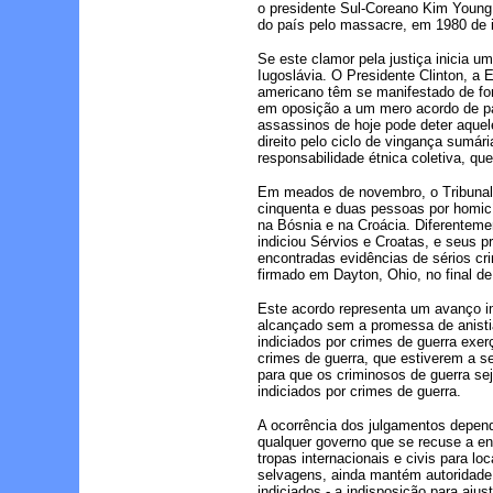
o presidente Sul-Coreano Kim Young S
do país pelo massacre, em 1980 de 
Se este clamor pela justiça inicia 
Iugoslávia. O Presidente Clinton, a
americano têm se manifestado de fo
em oposição a um mero acordo de pa
assassinos de hoje pode deter aquel
direito pelo ciclo de vingança sumár
responsabilidade étnica coletiva, qu
Em meados de novembro, o Tribunal I
cinquenta e duas pessoas por homicí
na Bósnia e na Croácia. Diferenteme
indiciou Sérvios e Croatas, e seus
encontradas evidências de sérios c
firmado em Dayton, Ohio, no final d
Este acordo representa um avanço i
alcançado sem a promessa de anistia
indiciados por crimes de guerra exer
crimes de guerra, que estiverem a s
para que os criminosos de guerra sej
indiciados por crimes de guerra.
A ocorrência dos julgamentos depend
qualquer governo que se recuse a ent
tropas internacionais e civis para l
selvagens, ainda mantém autoridade
indiciados - a indisposição para ajus