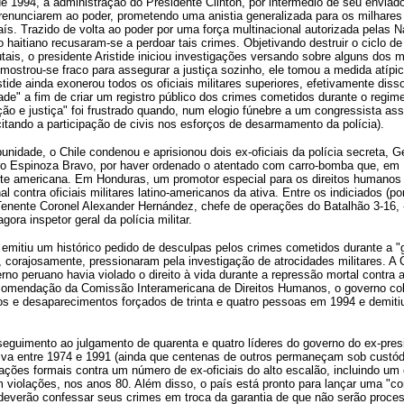
 de 1994, a administração do Presidente Clinton, por intermédio de seu envia
 a renunciarem ao poder, prometendo uma anistia generalizada para os milhares
s. Trazido de volta ao poder por uma força multinacional autorizada pelas N
o haitiano recusaram-se a perdoar tais crimes. Objetivando destruir o ciclo 
ais, o presidente Aristide iniciou investigações versando sobre alguns dos m
 mostrou-se fraco para assegurar a justiça sozinho, ele tomou a medida atíp
tide ainda exonerou todos os oficiais militares superiores, efetivamente disso
" a fim de criar um registro público dos crimes cometidos durante o regime 
ação e justiça" foi frustrado quando, num elogio fúnebre a um congressista ass
itando a participação de civis nos esforços de desarmamento da polícia).
nidade, o Chile condenou e aprisionou dois ex-oficiais da polícia secreta, 
ro Espinoza Bravo, por haver ordenado o atentado com carro-bomba que, em 
nte americana. Em Honduras, um promotor especial para os direitos humanos
l contra oficiais militares latino-americanos da ativa. Entre os indiciados (por
enente Coronel Alexander Hernández, chefe de operações do Batalhão 3-16, -
gora inspetor geral da polícia militar.
r emitiu um histórico pedido de desculpas pelos crimes cometidos durante a "
corajosamente, pressionaram pela investigação de atrocidades militares. A 
no peruano havia violado o direito à vida durante a repressão mortal contra a
ecomendação da Comissão Interamericana de Direitos Humanos, o governo col
os e desaparecimentos forçados de trinta e quatro pessoas em 1994 e demiti
sseguimento ao julgamento de quarenta e quatro líderes do governo do ex-pre
iva entre 1974 e 1991 (ainda que centenas de outros permaneçam sob custód
ções formais contra um número de ex-oficiais do alto escalão, incluindo um 
iolações, nos anos 80. Além disso, o país está pronto para lançar uma "co
s deverão confessar seus crimes em troca da garantia de que não serão proce