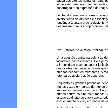
causa dos direitos humanos. Quando 
intolerável, cresceram as demandas 
construção e na expressão da reação
Ganhando proeminência mais recente
diversificada de ativistas e associ
tendência à apatia e ao isolacionis
desprezarem seus compromissos rela
Um Sistema de Justiça Internacio
Uma questão central na definição do
violadores destes direitos. Pela pri
a impunidade ocasionada por judiciár
dos direitos humanos, uma vez que 
pressão econômica existentes. A rea
retórica de apoio à ação concreta.
Enquanto as grandes potências debat
muitas vezes em partes do mundo on
supuradas haviam cicatrizado. Enqua
crimes contra os direitos humanos,
estado de direito seja aplicado a t
esquecimento oficial, em nome da r