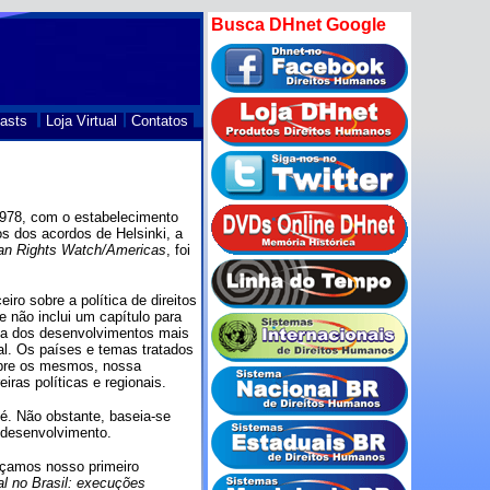
Busca DHnet Google
asts
Loja Virtual
Contatos
1978, com o estabelecimento
s dos acordos de Helsinki, a
n Rights Watch/Americas
, foi
ro sobre a política de direitos
não inclui um capítulo para
ta dos desenvolvimentos mais
al. Os países e temas tratados
obre os mesmos, nossa
iras políticas e regionais.
é. Não obstante, baseia-se
 desenvolvimento.
nçamos nosso primeiro
al no Brasil: execuções