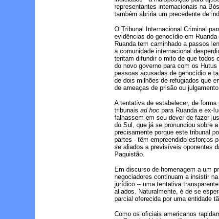
representantes internacionais na Bó
também abriria um precedente de indi
O Tribunal Internacional Criminal p
evidências do genocídio em Ruanda s
Ruanda tem caminhado a passos lentos
a comunidade internacional desperd
tentam difundir o mito de que todos 
do novo governo para com os Hutus
pessoas acusadas de genocídio e ta
de dois milhões de refugiados que en
de ameaças de prisão ou julgamento,
A tentativa de estabelecer, de forma
tribunais
ad hoc
para Ruanda e ex-Iug
falhassem em seu dever de fazer jus
do Sul, que já se pronunciou sobre a 
precisamente porque este tribunal po
partes - têm empreendido esforços p
se aliados a previsíveis oponentes d
Paquistão.
Em discurso de homenagem a um prom
negociadores continuam a insistir n
jurídico -- uma tentativa transpare
aliados. Naturalmente, é de se esp
parcial oferecida por uma entidade t
Como os oficiais americanos rapidam