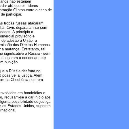
canos não estariam
rdar até que os líderes
tração Clinton corre o risco de
e participar.
As tropas russas atacaram
dial. Civis depararam-se com
ados. A princípio a
mercial provisório e
 de adesão à União; a
missão dos Direitos Humanos
 a matança. Entretanto, tal
o significativo à Rússia - sem
os chegaram a condenar sete
em punição.
que a Rússia desfruta no
o possível a justiça. Além
, nem na Chechênia nem em
 envolvidos em homicídios e
o, recusam-se a dar início aos
lguma possibilidade de justiça
te os Estados Unidos, superem
rnacional.