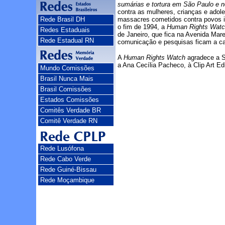
sumárias e tortura em São Paulo e n
contra as mulheres, crianças e adole
Rede Brasil DH
massacres cometidos contra povos ind
o fim de 1994, a
Human Rights Watc
Redes Estaduais
de Janeiro, que fica na Avenida Mar
Rede Estadual RN
comunicação e pesquisas ficam a car
A
Human Rights Watch
agradece a S
a Ana Cecília Pacheco, à Clip Art Edi
Mundo Comissões
Brasil Nunca Mais
Brasil Comissões
Estados Comissões
Comitês Verdade BR
Comitê Verdade RN
Rede Lusófona
Rede Cabo Verde
Rede Guiné-Bissau
Rede Moçambique