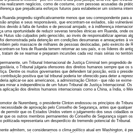
snia realizarem negócios, como de costume, com pessoas acusadas da prátic
ferença que prejudicaria esforços futuros para estabelecer um sistema interna
ara Ruanda progrediu significativamente menos que seu correspondente para a
ão amplas e seus responsáveis, que encontram-se exilados, são vulneráveis
 devido à falta de fundos e de pessoal arrojado, e à indiferença internacional
iça uma oportunidade de reduzir severas tensões étnicas em Ruanda, onde o
os Hutus são culpados pelo genocídio, ao invés de responsabilizar apenas alg
 foi demonstrada pela detenção em condições desumanas e ameaçantes à vi
mbém pelo massacre de milhares de pessoas deslocadas, pelo exército de R
contram-se fora de Ruanda temem retornar ao seu país, e os líderes do antig
 tratam de se rearmar e preparam incursões cada vez mais sérias no territór
 permanente, um Tribunal Internacional de Justiça Criminal tem progredido de 
oslávia, o Tribunal julgaria ofensores dos direitos humanos sempre que os si
tiça. Dentre os muitos governantes que defendem tal posição, está o preside
contribuição positiva que tal tribunal poderia ter oferecido para deter a repr
deria aplicar-se aos americanos, a administração Clinton - que não se exime 
ara minar a independência de um futuro Tribunal de Justiça Internacional. O
a aplicação dos direitos humanos internacionais como a China, a Índia, o Méx
otor de Nuremberg, o presidente Clinton endossou os princípios do Tribunal
a necessidade de aprovação pelo Conselho de Segurança, antes que qualquer
nte de permitir que os Estados Unidos vetem o julgamento dos seus cidadãos 
erar que os outros membros permanentes do Conselho de Segurança sigam os 
ão politizada representaria um desperdício do tremendo potencial do Tribunal.
ente admitem, se considerarmos o clima político atual em Washington, é pe