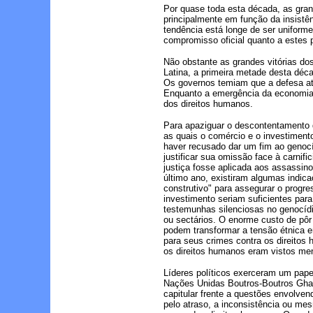
Por quase toda esta década, as gra
principalmente em função da insistên
tendência está longe de ser uniform
compromisso oficial quanto a estes 
Não obstante as grandes vitórias do
Latina, a primeira metade desta déc
Os governos temiam que a defesa ati
Enquanto a emergência da economia g
dos direitos humanos.
Para apaziguar o descontentamento d
as quais o comércio e o investiment
haver recusado dar um fim ao genocí
justificar sua omissão face à carnif
justiça fosse aplicada aos assassino
último ano, existiram algumas indic
construtivo" para assegurar o progr
investimento seriam suficientes par
testemunhas silenciosas no genocídi
ou sectários. O enorme custo de pôr
podem transformar a tensão étnica e
para seus crimes contra os direitos 
os direitos humanos eram vistos me
Líderes políticos exerceram um pape
Nações Unidas Boutros-Boutros Ghali
capitular frente a questões envolven
pelo atraso, a inconsistência ou m