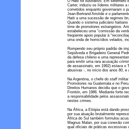
O Haiti foi ilustrativo. Em setembro
Carter, induziu os líderes militares
cometidos enquanto governaram o paí
Jean-Bertrand Aristide e o parlament
Haiti a uma sucessão de regimes brut
Quando o sistema judiciário haitiano
time de promotores estrangeiros. Aris
estabeleceu uma "comissão da verdade
freqüente apoio popular à "reconcili
uma onda de homicídios velados, inc
Rompendo seu próprio padrão de impu
Sepúlveda e Brigadeiro General Ped
da defesa chileno e uma representa
para emitir uma rara acusação crimina
de assassinato, em 1992) estava o T
abusivas -, no início dos anos 80, e a
Na Argentina, o chefe do
staff
milita
Promotores na Guatemala e no Peru, 
Direitos Humanos decidiu que o gover
Frontón, em 1986. Mediante forte r
a responsabilidade pelos assassinat
nestes crimes.
Na África, a Etiópia está dando pro
por sua atuação brutalmente repress
África do Sul também formulou acusa
Magnus Malan, por sua conexão com v
qual oficiais de práticas excessiva