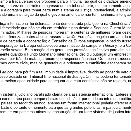
smo a fraca versão que propõem para o Tribunal, ao qual os cidadãos ameri
o, em vez de permitir o progresso de um tribunal forte, e simplesmente agua
e a coragem para tomar parte num sistema de justiça internacional, a adminis
ndo uma instituição da qual o governo americano não tem nenhuma intenção d
iça internacional foi dolorosamente demonstrada pela guerra na Chechênia. 
al ferocidade que não se via em território russo desde a Segunda Guerra Mun
minados. Milhares de pessoas morreram e centenas de milhares foram desloc
com firmeza a estes abusos russos: a União Européia congelou um acordo co
do de parceria e cooperação; o Conselho da Europa suspendeu o pedido russo
Cooperação na Europa estabeleceu uma missão de campo em Grozny; e a Co
ação severa. Esta reação dura gerou uma pressão significativa para diminuir
armente quando o Fundo Monetário Internacional decidiu outorgar um empréstim
vam por trás da matança teriam que responder à justiça. Os tribunais russ
mes contra civis, mas os generais que ordenaram a carnificina escaparam s
al
ad hoc
para pôr fim a tal impunidade é improvável devido ao poder de veto 
sse existido um Tribunal Internacional de Justiça Criminal poderia ter tornad
ce a melhor oportunidade para assegurar que esta carnificina não se repetirá
sistema judiciário paralisado clama pela assistência internacional. Líderes
ercer seu poder porque oficiais do judiciário, por medo ou interesse polític
 países ao redor do mundo, apenas um fórum internacional poderia oferecer a
. Este é portanto o momento para que as grandes potências, e particularmen
em-se em parceiros ativos na construção de um forte sistema de justiça inte