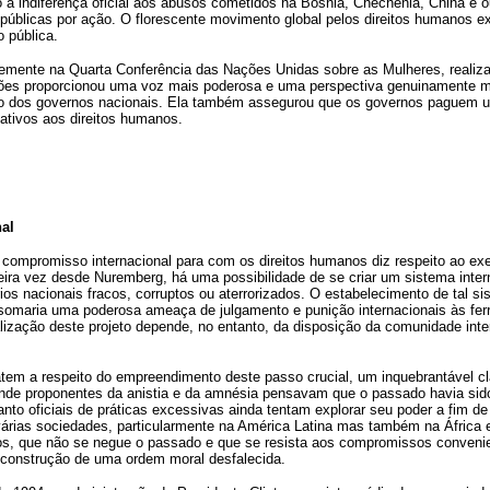
a indiferença oficial aos abusos cometidos na Bósnia, Chechênia, China e o
públicas por ação. O florescente movimento global pelos direitos humanos e
 pública.
mente na Quarta Conferência das Nações Unidas sobre as Mulheres, realizad
ações proporcionou uma voz mais poderosa e uma perspectiva genuinamente m
mo dos governos nacionais. Ela também assegurou que os governos paguem um
tivos aos direitos humanos.
nal
 compromisso internacional para com os direitos humanos diz respeito ao exer
meira vez desde Nuremberg, há uma possibilidade de se criar um sistema inter
ios nacionais fracos, corruptos ou aterrorizados. O estabelecimento de tal si
somaria uma poderosa ameaça de julgamento e punição internacionais às fer
lização deste projeto depende, no entanto, da disposição da comunidade inte
em a respeito do empreendimento deste passo crucial, um inquebrantável cla
de proponentes da anistia e da amnésia pensavam que o passado havia sido
nto oficiais de práticas excessivas ainda tentam explorar seu poder a fim d
 várias sociedades, particularmente na América Latina mas também na África
odos, que não se negue o passado e que se resista aos compromissos convenie
econstrução de uma ordem moral desfalecida.