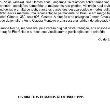
o Rio de Janeiro).
Nos últimos anos, lançamos 14 relatórios sobre temas vari
scentes, condições carcerárias e massacres nas prisões, violência rural e vio
ígenas e a falta de justiça ante os casos dos desaparecidos e mortos políti
h/Americas
mantém uma representação permanente no Brasil e em março foi i
echal Câmara, 350, sala 906, Castelo. A direção é do advogado James Cavall
go da jornalista Anna Claudia Monteiro e a assessoria jurídica do advogado 
imone Rocha, responsável pela versão original desta tradução, aos nossos 
toração Eletrônica e a todos que viabilizaram a publicação deste relatório.
Rio de J
OS DIREITOS HUMANOS NO MUNDO: 1995