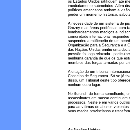
os Estados Unidos ratifiquem até me
imediatamente submetidos. Além diss
políticos americanos tenham a visão 
perder um momento histórico, sabota
A necessidade de um sistema de just
Grozny e as áreas periféricas com t
bombardeamentos maciços e indiscri
comunidade internacional respondeu 
suspendeu a ratificação de um acor
Organização para a Segurança e a 
das Nações Unidas emitiu uma declar
pressão foi logo relaxada - particul
nenhuma garantia de que os que esta
membros das forças armadas por cri
A criação de um tribunal internacion
Conselho de Segurança. Só se já tive
disso, um Tribunal deste tipo ofere
nenhum outro lugar.
No Burundi, de forma semelhante, um 
assassinatos em massa continuam a ex
processos. Neste e em vários outros
para as vítimas de abusos violentos
seus medos provincianos e transform
As Nações Unidas