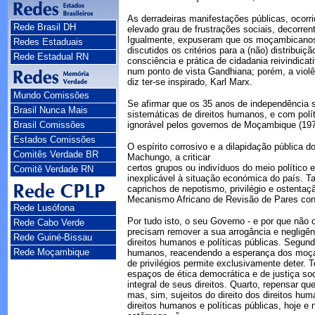
As derradeiras manifestações públicas, ocorr
Rede Brasil DH
elevado grau de frustrações sociais, decorre
Igualmente, expuseram que os moçambicanos
Redes Estaduais
discutidos os critérios para a (não) distribui
Rede Estadual RN
consciência e prática de cidadania reivindica
num ponto de vista Gandhiana; porém, a violên
diz ter-se inspirado, Karl Marx.
Mundo Comissões
Se afirmar que os 35 anos de independência 
Brasil Nunca Mais
sistemáticas de direitos humanos, e com pol
Brasil Comissões
ignorável pelos governos de Moçambique (1975
Estados Comissões
O espírito corrosivo e a dilapidação pública
Comitês Verdade BR
Machungo, a criticar
certos grupos ou indivíduos do meio político
Comitê Verdade RN
inexplicável à situação económica do país. T
caprichos de nepotismo, privilégio e ostentaç
Mecanismo Africano de Revisão de Pares con
Rede Lusófona
Por tudo isto, o seu Governo - e por que não 
Rede Cabo Verde
precisam remover a sua arrogância e negligê
Rede Guiné-Bissau
direitos humanos e políticas públicas. Segund
Rede Moçambique
humanos, reacendendo a esperança dos moçamb
de privilégios permite exclusivamente deter. 
espaços de ética democrática e de justiça soc
integral de seus direitos. Quarto, repensar 
mas, sim, sujeitos do direito dos direitos hu
direitos humanos e políticas públicas, hoje