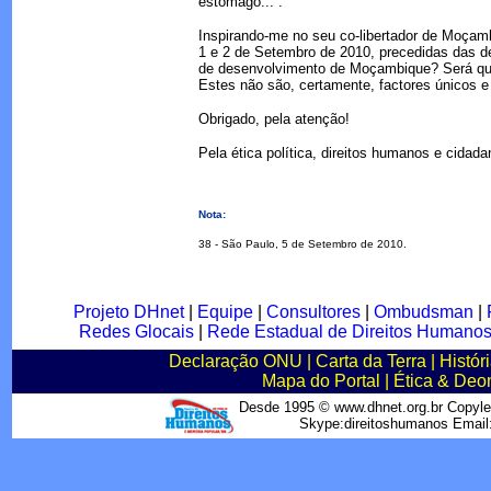
estômago...”.
Inspirando-me no seu co-libertador de Moçamb
1 e 2 de Setembro de 2010, precedidas das d
de desenvolvimento de Moçambique? Será que
Estes não são, certamente, factores únicos 
Obrigado, pela atenção!
Pela ética política, direitos humanos e cida
Nota:
38 - São Paulo, 5 de Setembro de 2010.
Projeto DHnet
|
Equipe
|
Consultores
|
Ombudsman
|
Redes Glocais
|
Rede Estadual de Direitos Humano
Declaração ONU
|
Carta da Terra
|
Histór
Mapa do Portal
|
Ética & Deo
Desde 1995 © www.dhnet.org.br Copyle
Skype:direitoshumanos Emai