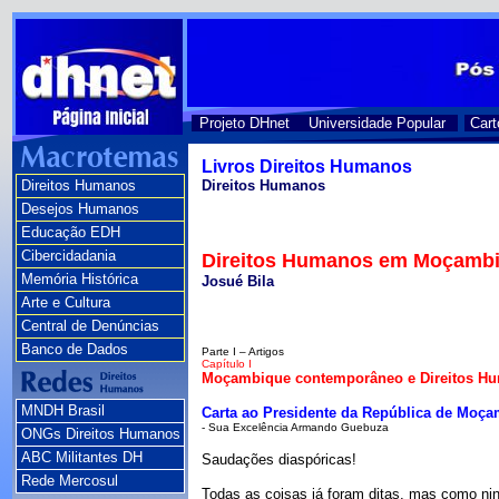
Projeto DHnet
Universidade Popular
Cart
Livros Direitos Humanos
Direitos Humanos
Direitos Humanos
Desejos Humanos
Educação EDH
Cibercidadania
Direitos Humanos em Moçamb
Memória Histórica
Josué Bila
Arte e Cultura
Central de Denúncias
Banco de Dados
Parte I – Artigos
Capítulo I
Moçambique contemporâneo e Direitos H
MNDH Brasil
Carta ao Presidente da República de Moç
- Sua Excelência Armando Guebuza
ONGs Direitos Humanos
ABC Militantes DH
Saudações diaspóricas!
Rede Mercosul
Todas as coisas já foram ditas, mas como nin