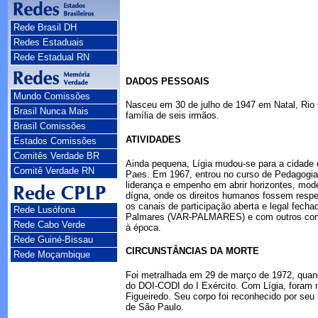
Rede Brasil DH
Redes Estaduais
Rede Estadual RN
DADOS PESSOAIS
Mundo Comissões
Nasceu em 30 de julho de 1947 em Natal, Rio 
Brasil Nunca Mais
família de seis irmãos.
Brasil Comissões
ATIVIDADES
Estados Comissões
Comitês Verdade BR
Ainda pequena, Lígia mudou-se para a cidade 
Comitê Verdade RN
Paes. Em 1967, entrou no curso de Pedagogia 
liderança e empenho em abrir horizontes, mod
dígna, onde os direitos humanos fossem respei
os canais de participação aberta e legal fech
Rede Lusófona
Palmares (VAR-PALMARES) e com outros companh
Rede Cabo Verde
à época.
Rede Guiné-Bissau
CIRCUNSTÂNCIAS DA MORTE
Rede Moçambique
Foi metralhada em 29 de março de 1972, quando
do DOI-CODI do I Exército. Com Lígia, foram 
Figueiredo. Seu corpo foi reconhecido por seu
de São Paulo.