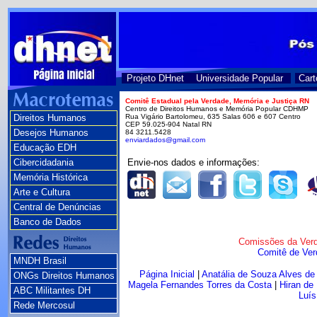
Projeto DHnet
Universidade Popular
Cart
Comitê Estadual pela Verdade, Memória e Justiça RN
Centro de Direitos Humanos e Memória Popular CDHMP
Direitos Humanos
Rua Vigário Bartolomeu, 635 Salas 606 e 607 Centro
CEP 59.025-904 Natal RN
Desejos Humanos
84 3211.5428
enviardados@gmail.com
Educação EDH
Cibercidadania
Envie-nos dados e informações:
Memória Histórica
Arte e Cultura
Central de Denúncias
Banco de Dados
Comissões da Verd
Comitê de Ver
MNDH Brasil
Página Inicial
|
Anatália de Souza Alves de
ONGs Direitos Humanos
Magela Fernandes Torres da Costa
|
Hiran de
ABC Militantes DH
Luís
Rede Mercosul