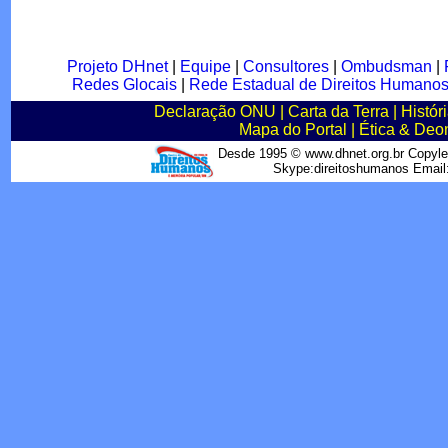
Projeto DHnet
|
Equipe
|
Consultores
|
Ombudsman
|
Redes Glocais
|
Rede Estadual de Direitos Humano
Declaração ONU
|
Carta da Terra
|
Histór
Mapa do Portal
|
Ética & Deo
Desde 1995 © www.dhnet.org.br Copyle
Skype:direitoshumanos Emai