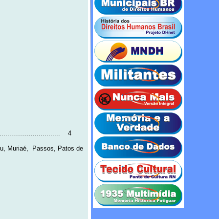
..........................
4
u, Muriaé,
Passos, Patos de