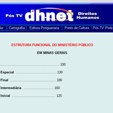
lar
Cartografia
Editora Potiguariana
Ponto de Cultura
Pós TV
Podc
ESTRUTURA FUNCIONAL DO MINISTÉRIO PÚBLICO
EM MINAS GERAIS
............................................................ 100
 Especial
........................................ 130
 Final
............................................. 180
 Intermediária
.............................. 160
Inicial
........................................... 125