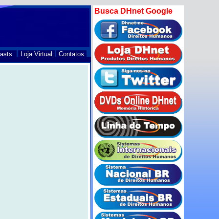
Busca DHnet Google
asts
Loja Virtual
Contatos