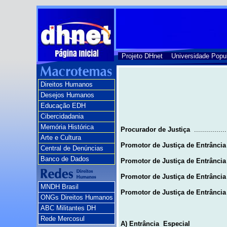
Projeto DHnet
Universidade Popu
Direitos Humanos
Desejos Humanos
Educação EDH
Cibercidadania
Memória Histórica
Procurador de Justiça
...............
Arte e Cultura
Promotor de Justiça de Entrância
Central de Denúncias
Banco de Dados
Promotor de Justiça de Entrância
Promotor de Justiça de Entrância
MNDH Brasil
Promotor de Justiça de Entrância 
ONGs Direitos Humanos
ABC Militantes DH
Rede Mercosul
A) Entrância
Especial