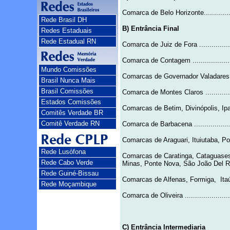
Comarca de Belo Horizonte....................
Rede Brasil DH
B) Entrância Final
Redes Estaduais
Rede Estadual RN
Comarca de Juiz de Fora .....................
Comarca de Contagem .........................
Mundo Comissões
Comarcas de Governador Valadares, U
Brasil Nunca Mais
Brasil Comissões
Comarca de Montes Claros ...................
Estados Comissões
Comarcas de Betim, Divinópolis, Ip
Comitês Verdade BR
Comitê Verdade RN
Comarca de Barbacena ........................
Comarcas de Araguari, Ituiutaba, Pouso Aleg
Rede Lusófona
Comarcas de Caratinga, Cataguases, 
Rede Cabo Verde
Minas, Ponte Nova, São João Del Rei, Ubá
Rede Guiné-Bissau
Comarcas de Alfenas, Formiga,
Ita
Rede Moçambique
Comarca de Oliveira ...........................
C) Entrância Intermediaria