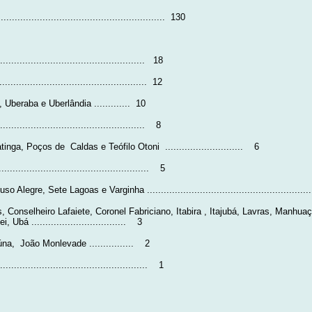
....................................................
130
..............................................
18
..............................................
12
beraba e Uberlândia .............
10
.............................................
8
atinga, Poços de
Caldas e Teófilo Otoni
............................
6
...............................................
5
re, Sete Lagoas e Varginha ................................................................
Conselheiro Lafaiete, Coronel Fabriciano, Itabira , Itajubá, Lavras, Manhuaç
 ..................................
3
úna,
João Monlevade ................
2
................................................
1