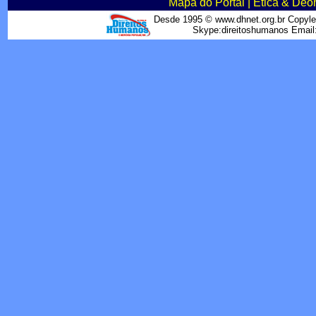
Mapa do Portal
|
Ética & Deo
Desde 1995 © www.dhnet.org.br Copyle
Skype:direitoshumanos Emai