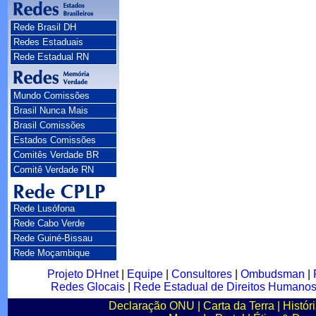
Rede Brasil DH
Redes Estaduais
Rede Estadual RN
Mundo Comissões
Brasil Nunca Mais
Brasil Comissões
Estados Comissões
Comitês Verdade BR
Comitê Verdade RN
Rede Lusófona
Rede Cabo Verde
Rede Guiné-Bissau
Rede Moçambique
Projeto DHnet
|
Equipe
|
Consultores
|
Ombudsman
|
Redes Glocais
|
Rede Estadual de Direitos Humano
Declaração ONU
|
Carta da Terra
|
Histór