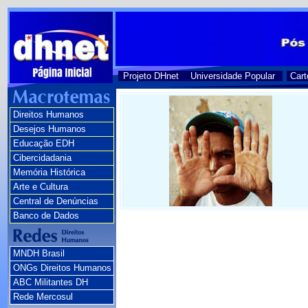
Projeto DHnet
Universidade Popular
Cart
Direitos Humanos
Desejos Humanos
Educação EDH
Cibercidadania
Memória Histórica
Arte e Cultura
Central de Denúncias
Banco de Dados
MNDH Brasil
ONGs Direitos Humanos
ABC Militantes DH
Rede Mercosul