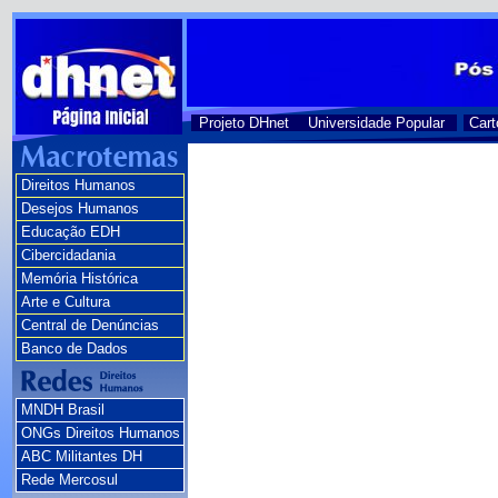
Projeto DHnet
Universidade Popular
Cart
Direitos Humanos
Desejos Humanos
Educação EDH
Cibercidadania
Memória Histórica
Arte e Cultura
Central de Denúncias
Banco de Dados
MNDH Brasil
ONGs Direitos Humanos
ABC Militantes DH
Rede Mercosul