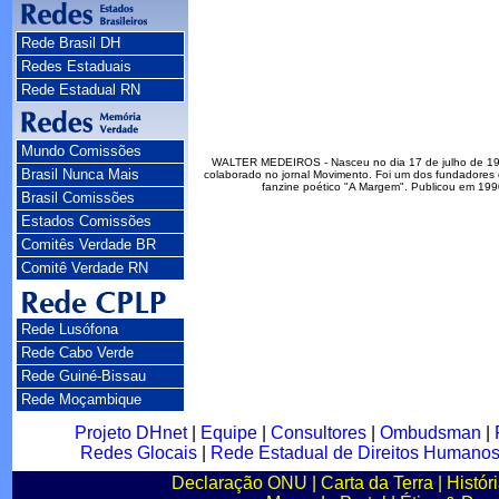
Rede Brasil DH
Redes Estaduais
Rede Estadual RN
Mundo Comissões
WALTER MEDEIROS - Nasceu no dia 17 de julho de 1953, 
Brasil Nunca Mais
colaborado no jornal Movimento. Foi um dos fundadores d
fanzine poético "A Margem". Publicou em 199
Brasil Comissões
Estados Comissões
Comitês Verdade BR
Comitê Verdade RN
Rede Lusófona
Rede Cabo Verde
Rede Guiné-Bissau
Rede Moçambique
Projeto DHnet
|
Equipe
|
Consultores
|
Ombudsman
|
Redes Glocais
|
Rede Estadual de Direitos Humano
Declaração ONU
|
Carta da Terra
|
Histór