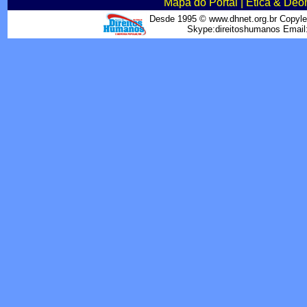
Mapa do Portal
|
Ética & Deo
Desde 1995 © www.dhnet.org.br Copyle
Skype:direitoshumanos Emai