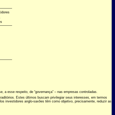
tidores
-
es
se, a esse respeito, de “governança” – nas empresas controladas.
aditórios. Estes últimos buscam privilegiar seus interesses, em termos
los investidores anglo-saxões têm como objetivo, precisamente, reduzir as