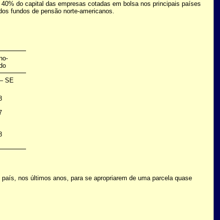
 40% do capital das empresas cotadas em bolsa nos principais países
, dos fundos de pensão norte-americanos.
no-
do
 – SE
0
8
7
8
 país, nos últimos anos, para se apropriarem de uma parcela quase