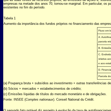
empresas na metade dos anos 70, tornou-se marginal. Em particular, os pa
existentes no fim do período.
Tabela 1
Aumento da importância dos fundos próprios no financiamento das empre
Fluxo em b
A. Autofin
parcela rel
B. Emissõ
C. Endivid
relativa ao
e aos esta
D. Financia
Parcela dos
(a) Poupança bruta + subsídios ao investimento + outras transferências de 
(b) Sócios + mercados + estabelecimentos de crédito;
(c) Emissões líquidas de títulos do mercado monetário e de obrigações.
Fonte: INSEE (
Comptes nationaux
). Conseil National du Crédit.
O segundo fato notável diz respeito à evolução da taxa de autofinanciam