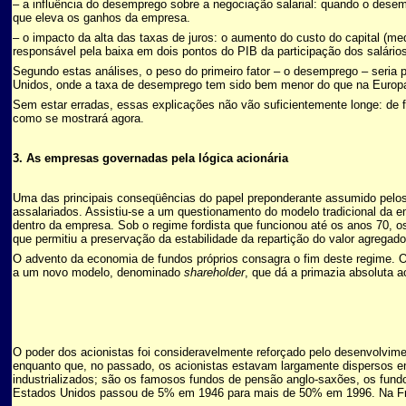
– a influência do desemprego sobre a negociação salarial: quando o desempr
que eleva os ganhos da empresa.
– o impacto da alta das taxas de juros: o aumento do custo do capital (med
responsável pela baixa em dois pontos do PIB da participação dos salário
Segundo estas análises, o peso do primeiro fator – o desemprego – seria pr
Unidos, onde a taxa de desemprego tem sido bem menor do que na Europ
Sem estar erradas, essas explicações não vão suficientemente longe: de fat
como se mostrará agora.
3. As empresas governadas pela lógica acionária
Uma das principais conseqüências do papel preponderante assumido pelos fu
assalariados. Assistiu-se a um questionamento do modelo tradicional da e
dentro da empresa. Sob o regime fordista que funcionou até os anos 70, 
que permitiu a preservação da estabilidade da repartição do valor agregado
O advento da economia de fundos próprios consagra o fim deste regime. O 
a um novo modelo, denominado
shareholder
,
que dá a primazia absoluta a
O poder dos acionistas foi consideravelmente reforçado pelo desenvolvim
enquanto que, no passado, os acionistas estavam largamente dispersos ent
industrializados; são os famosos fundos de pensão anglo-saxões, os fundo
Estados Unidos passou de 5% em 1946 para mais de 50% em 1996. Na Fra