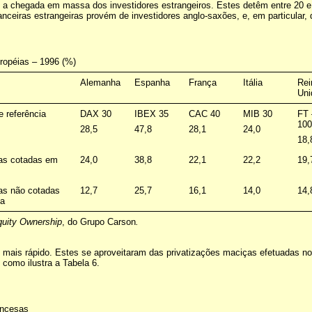
 a chegada em massa dos investidores estrangeiros. Estes detêm entre 20 e
anceiras estrangeiras provém de investidores anglo-saxões, e, em particular
uropéias – 1996 (%)
Alemanha
Espanha
França
Itália
Rei
Uni
e referência
DAX 30
IBEX 35
CAC 40
MIB 30
FT
10
28,5
47,8
28,1
24,0
18,
as cotadas em
24,0
38,8
22,1
22,2
19,
s não cotadas
12,7
25,7
16,1
14,0
14,
sa
quity Ownership
, do Grupo Carson
.
i mais rápido. Estes se aproveitaram das privatizações maciças efetuadas no
 como ilustra a Tabela 6.
ancesas