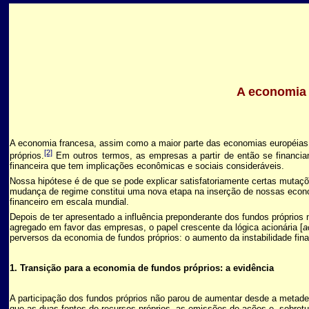
A economia 
A economia francesa, assim como a maior parte das economias européias
[2]
próprios.
Em outros termos, as empresas a partir de então se financi
financeira que tem implicações econômicas e sociais consideráveis.
Nossa hipótese é de que se pode explicar satisfatoriamente certas mutaç
mudança de regime constitui uma nova etapa na inserção de nossas econom
financeiro em escala mundial.
Depois de ter apresentado a influência preponderante dos fundos próprios 
agregado em favor das empresas, o papel crescente da lógica acionária [
a
perversos da economia de fundos próprios: o aumento da instabilidade fina
1. Transição para a economia de fundos próprios: a evidência
A participação dos fundos próprios não parou de aumentar desde a metade
que as duas fontes de recursos próprios, as emissões de ações e, sobr