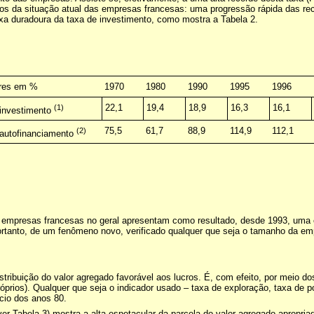
icos da situação atual das empresas francesas: uma progressão rápida das r
ixa duradoura da taxa de investimento, como mostra a Tabela 2.
ores em %
1970
1980
1990
1995
1996
(1)
22,1
19,4
18,9
16,3
16,1
 investimento
(2)
75,5
61,7
88,9
114,9
112,1
 autofinanciamento
empresas francesas no geral apresentam como resultado, desde 1993, uma 
portanto, de um fenômeno novo, verificado qualquer que seja o tamanho da e
ribuição do valor agregado favorável aos lucros. É, com efeito, por meio d
óprios). Qualquer que seja o indicador usado – taxa de exploração, taxa de p
cio dos anos 80.
er Tabela 3) mostra a alta espetacular da parcela do valor agregado aprop