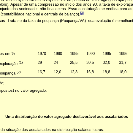
 Delors). Apesar de uma compressão no início dos anos 90, a taxa de explor
junto das sociedades não-financeiras. Essa constatação se verifica para as 
[3]
(contabilidade nacional e centrais de balanço).
sas. Trata-se da taxa de poupança (Poupança/VA): sua evolução é semelhante
res em %
1970
1980
1985
1990
1995
1996
(1)
29
24
25,5
30.5
32,0
31,7
exploração
(2)
16,7
12,0
12,8
16,8
18,8
18,0
 poupança
do;
mpostos) no valor agregado.
Uma distribuição do valor agregado desfavorável aos assalariados
da situação dos assalariados na distribuição salários-lucros.