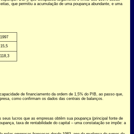
eceitas, que permitiu a acumulação de uma poupança abundante, e uma
1997
15,5
118,3
capacidade de financiamento da ordem de 1,5% do PIB, ao passo que,
mpresa, como confirmam os dados das centrais de balanços.
os seus lucros que as empresas obtêm sua poupança (principal fonte de
oupança, taxa de rentabilidade do capital – uma constatação se impõe: a
riada pelas empresas francesas desde 1983, ano da mudança de rumos da