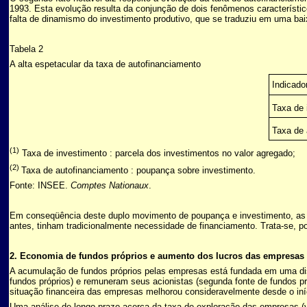
1993. Esta evolução resulta da conjunção de dois fenômenos característ
falta de dinamismo do investimento produtivo, que se traduziu em uma ba
Tabela 2
A alta espetacular da taxa de autofinanciamento
Indicad
Taxa de
Taxa de
(1)
Taxa de investimento : parcela dos investimentos no valor agregado;
(2)
Taxa de autofinanciamento : poupança sobre investimento.
Fonte: INSEE.
Comptes Nationaux
.
Em conseqüência deste duplo movimento de poupança e investimento, as 
antes, tinham tradicionalmente necessidade de financiamento. Trata-se, 
2. Economia de fundos próprios e aumento dos lucros das empresas
A acumulação de fundos próprios pelas empresas está fundada em uma dist
fundos próprios) e remuneram seus acionistas (segunda fonte de fundos pr
situação financeira das empresas melhorou consideravelmente desde o iní
Uma análise de longo prazo acerca da taxa de exploração das empresas (v