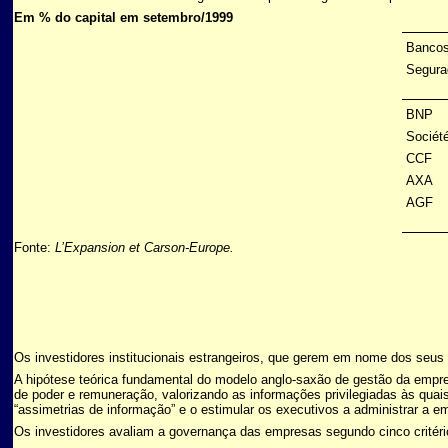
Em % do capital em setembro/1999
Bancos
Segura
BNP
Sociét
CCF
AXA
AGF
Fonte:
L’Expansion et Carson-Europe.
Os investidores institucionais estrangeiros, que gerem em nome dos seus 
A hipótese teórica fundamental do modelo anglo-saxão de gestão da empres
de poder e remuneração, valorizando as informações privilegiadas às quai
“assimetrias de informação” e o estimular os executivos a administrar a
Os investidores avaliam a governança das empresas segundo cinco critério