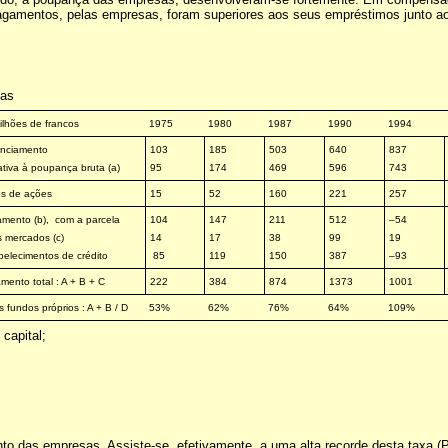
gamentos, pelas empresas, foram superiores aos seus empréstimos junto aos 
sas
ilhões de francos
1975
1980
1987
1990
1994
anciamento
103
185
503
640
837
ativa à poupança bruta (a)
95
174
469
596
743
es de ações
15
52
160
221
257
amento (b),
com a parcela
104
147
211
512
–54
s mercados (c)
14
17
38
99
19
belecimentos de crédito
85
119
150
387
–93
mento total : A + B + C
222
384
874
1373
1001
 fundos próprios : A + B / D
53%
62%
76%
64%
109%
capital;
ento das empresas. Assiste-se, efetivamente, a uma alta recorde desta taxa