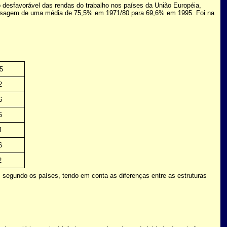
 desfavorável das rendas do trabalho nos países da União Européia,
 passagem de uma média de 75,5% em 1971/80 para 69,6% em 1995. Foi na
5
2
6
5
1
6
2
es segundo os países, tendo em conta as diferenças entre as estruturas