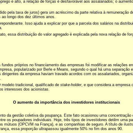
ego é alto, a relação de forças é desfavorável aos assalariados; o aumento d
ido pela taxa de juros) gera um acréscimo da parte relativa à remuneração do
s ao longo dos dez últimos anos.
eponderante. Isso ajuda a explicar por que a parcela dos salários na distribu
a.
o, essa distribuição do valor agregado é explicada pela nova relação de forç
ndos próprios no financiamento das empresas foi modificar as relações entre 
mpresa, popularizado por Berle e Means, segundo o qual há uma separação ent
os dirigentes da empresa haviam travado acordos com os assalariados, organ
.
modelo tradicional, qualificado de
stake-holder
, e que considera a empresa 
os interesses dos acionistas.
O aumento da importância dos investidores institucionais
ento da gestão coletiva da poupança. Este fato ocasionou uma concentração d
re os poupadores individuais. Hoje, três tipos de investidores detêm uma pa
s mútuos (OPCVM na França), e as companhias de seguro. A título de ilustraç
nça, essa proporção ultrapassou igualmente 50% no fim dos anos 90.