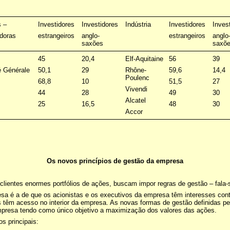
 –
Investidores
Investidores
Indústria
Investidores
Inves
doras
estrangeiros
anglo-
estrangeiros
anglo
saxões
saxõ
45
20,4
Elf-Aquitaine
56
39
é Générale
50,1
29
Rhône-
59,6
14,4
Poulenc
68,8
10
51,5
27
Vivendi
44
28
49
30
Alcatel
25
16,5
48
30
Accor
Os novos princípios de gestão da empresa
clientes enormes portfólios de ações, buscam impor regras de gestão – fala-
a é a de que os acionistas e os executivos da empresa têm interesses contr
s têm acesso no interior da empresa. As novas formas de gestão definidas pe
 empresa tendo como único objetivo a maximização dos valores das ações.
s principais: