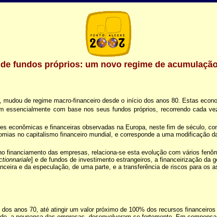
de fundos próprios: um novo regime de acumulação 
, mudou de regime macro-financeiro desde o início dos anos 80. Estas eco
am essencialmente com base nos seus fundos próprios, recorrendo cada v
ões econômicas e financeiras observadas na Europa, neste fim de século, co
ias no capitalismo financeiro mundial, e corresponde a uma modificação da 
no financiamento das empresas, relaciona-se esta evolução com vários fenôme
ctionnariale
] e de fundos de investimento estrangeiros, a financeirização da 
nceira e da especulação, de uma parte, e a transferência de riscos para os a
 dos anos 70, até atingir um valor próximo de 100% dos recursos financeiro
etudo, a poupança das empresas, desenvolveram-se fortemente. Em compensa