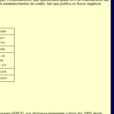
estabelecimentos de crédito, fato que justifica os fluxos negativos
1996
877
743
289
–18
68
–112
1148
102%
 (Poupança/FBCF), que ultrapassa largamente o limiar dos 100% desde