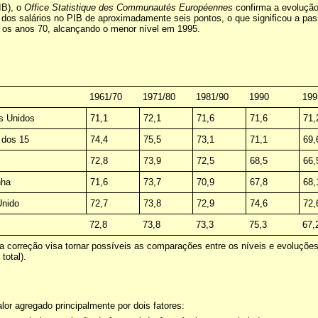
IB), o
Office Statistique des Communautés Européennes
confirma a evolução
o dos salários no PIB de aproximadamente seis pontos, o que significou a
de os anos 70, alcançando o menor nível em 1995.
1961/70
1971/80
1981/90
1990
199
s Unidos
71,1
72,1
71,6
71,6
71,
 dos 15
74,4
75,5
73,1
71,1
69,
72,8
73,9
72,5
68,5
66,
nha
71,6
73,7
70,9
67,8
68,
Unido
72,7
73,8
72,9
74,6
72,
72,8
73,8
73,3
75,3
67,
esta correção visa tornar possíveis as comparações entre os níveis e evoluçõ
total).
lor agregado principalmente por dois fatores: