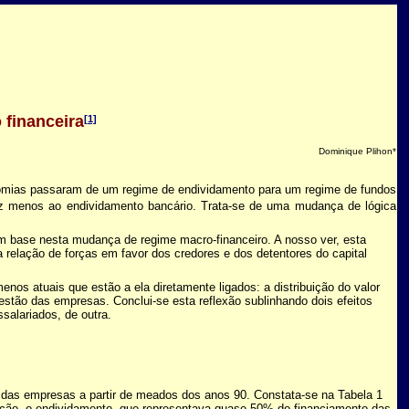
financeira
[1]
Dominique Plihon*
nomias passaram de um regime de endividamento para um regime de fundos
ez menos ao endividamento bancário. Trata-se de uma mudança de lógica
m base nesta mudança de regime macro-financeiro. A nosso ver, esta
relação de forças em favor dos credores e dos detentores do capital
nos atuais que estão a ela diretamente ligados: a distribuição do valor
gestão das empresas. Conclui-se esta reflexão sublinhando dois efeitos
ssalariados, de outra.
s das empresas a partir de meados dos anos 90. Constata-se na Tabela 1
ção, o endividamento, que representava quase 50% do financiamento das