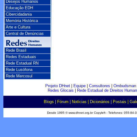
Desejos Humanos
Educação EDH
Cibercidadania
Memória Histórica
Arte e Cultura
Central de Denúncias
Rede Brasil
Redes Estaduais
Rede Estadual RN
Rede Lusófona
Rede Mercosul
Projeto DHnet
|
Equipe
|
Consultores
|
Ombudsman
Redes Glocais
|
Rede Estadual de Direitos Huma
Blogs
|
Fórum
|
Notícias
|
Dicionários
|
Postais
|
Gale
Desde 1995 © www.dhnet.org.br Copyleft - Telefones: 055-84-