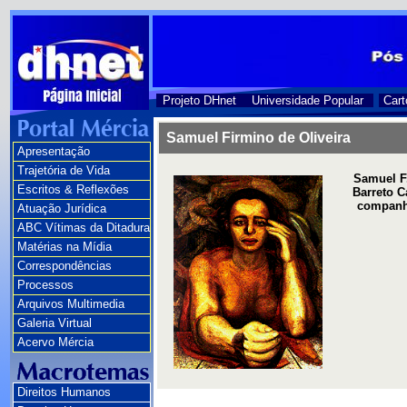
Projeto DHnet
Universidade Popular
Cart
Samuel Firmino de Oliveira
Apresentação
Trajetória de Vida
Samuel F.
Escritos & Reflexões
Barreto C
companhe
Atuação Jurídica
ABC Vítimas da Ditadura
Matérias na Mídia
Correspondências
Processos
Arquivos Multimedia
Galeria Virtual
Acervo Mércia
Direitos Humanos