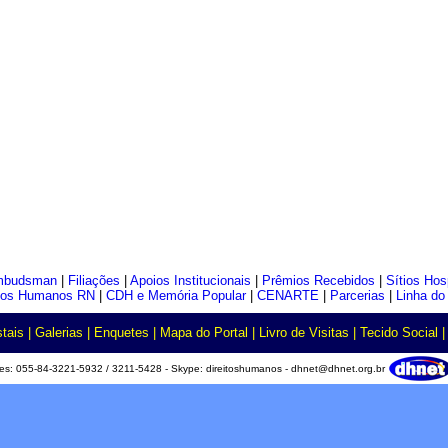
budsman
|
Filiações
|
Apoios Institucionais
|
Prêmios Recebidos
|
Sítios Ho
itos Humanos RN
|
CDH e Memória Popular
|
CENARTE
|
Parcerias
|
Linha d
tais
|
Galerias
|
Enquetes
|
Mapa do Portal
|
Livro de Visitas
|
Tecido Social
nes: 055-84-3221-5932 / 3211-5428 - Skype: direitoshumanos - dhnet@dhnet.org.br