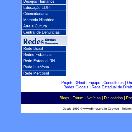
Desejos Humanos
Educação EDH
Cibercidadania
Memória Histórica
Arte e Cultura
Central de Denúncias
Rede Brasil
Redes Estaduais
Rede Estadual RN
Rede Lusófona
Rede Mercosul
Projeto DHnet
|
Equipe
|
Consultores
|
Om
Redes Glocais
|
Rede Estadual de Dire
Blogs
|
Fórum
|
Notícias
|
Dicionários
|
Pos
Desde 1995 © www.dhnet.org.br Copyleft - Telefo