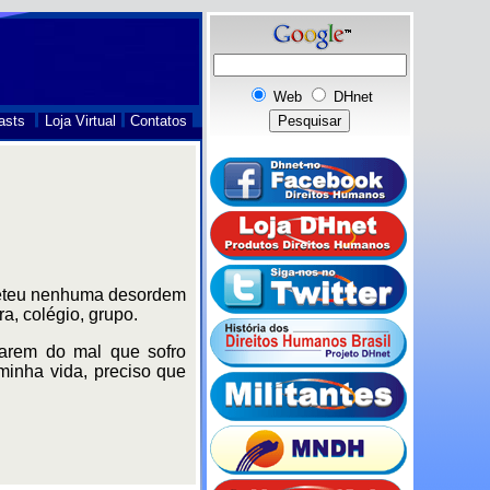
Web
DHnet
asts
Loja Virtual
Contatos
ometeu nenhuma desordem
a, colégio, grupo.
rarem do mal que sofro
minha vida, preciso que