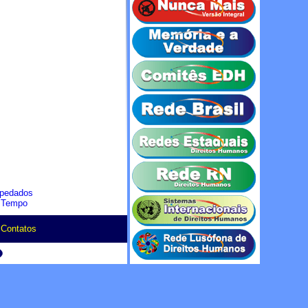
spedados
o Tempo
|
Contatos