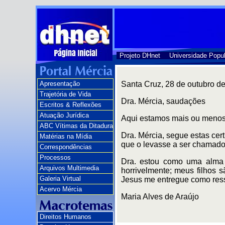
Projeto DHnet
Universidade Popul
Apresentação
Santa Cruz, 28 de outubro d
Trajetória de Vida
Dra. Mércia, saudações
Escritos & Reflexões
Atuação Jurídica
Aqui estamos mais ou menos
ABC Vítimas da Ditadura
Dra. Mércia, segue estas ce
Matérias na Mídia
que o levasse a ser chamado 
Correspondências
Processos
Dra. estou como uma alma 
Arquivos Multimedia
horrivelmente; meus filhos 
Galeria Virtual
Jesus me entregue como ress
Acervo Mércia
Maria Alves de Araújo
Direitos Humanos