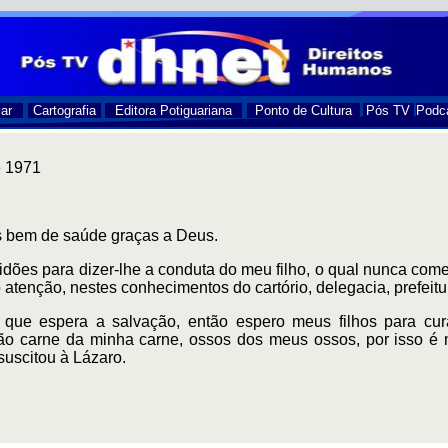
ar
Cartografia
Editora Potiguariana
Ponto de Cultura
Pós TV
Podc
e 1971
 bem de saúde graças a Deus.
rtidões para dizer-lhe a conduta do meu filho, o qual nunca c
atenção, nestes conhecimentos do cartório, delegacia, prefeitur
que espera a salvação, então espero meus filhos para cu
são carne da minha carne, ossos dos meus ossos, por isso é 
uscitou à Lázaro.